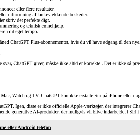
ncer eller flere resultater.
eller udformning af tankevækkende beskeder.
er skriv det perfekte digt.
esummering og teknisk emnehjælp.
e i dit eget tempo.
åned ChatGPT Plus-abonnementet, hvis du vil have adgang til den nye
.
 svar, ChatGPT giver, måske ikke altid er korrekte . Det er ikke så præ
ad, Mac, Watch og TV. ChatGPT kan ikke erstatte Siri på iPhone eller n
hatGPT. Igen, disse er ikke officielle Apple-værktøjer, der integrerer C
e generative AI-produkter, der muligvis vil blive indarbejdet i Siri i 
e eller Android telefon