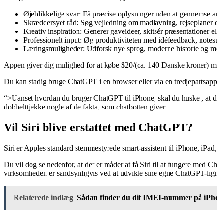
Øjeblikkelige svar: Få præcise oplysninger uden at gennemse anno
Skræddersyet råd: Søg vejledning om madlavning, rejseplaner 
Kreativ inspiration: Generer gaveideer, skitsér præsentationer ell
Professionelt input: Øg produktiviteten med idéfeedback, not
Læringsmuligheder: Udforsk nye sprog, moderne historie og mer
Appen giver dig mulighed for at købe $20/(ca. 140 Danske kroner) m
Du kan stadig bruge ChatGPT i en browser eller via en tredjepartsapp
“>Uanset hvordan du bruger ChatGPT til iPhone, skal du huske , at de
dobbelttjekke nogle af de fakta, som chatbotten giver.
Vil Siri blive erstattet med ChatGPT?
Siri er Apples standard stemmestyrede smart-assistent til iPhone, iP
Du vil dog se nedenfor, at der er måder at få Siri til at fungere med C
virksomheden er sandsynligvis ved at udvikle sine egne ChatGPT-lignend
Relaterede indlæg
Sådan finder du dit IMEI-nummer på iPhon