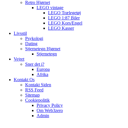
Retro Hjørnet
LEGO vintage
LEGO Trælegetøj
LEGO 1:87 Biler
LEGO Kors/Engel
LEGO Kasser
Livsstil
Psykologi
Dating
Stjernetegn Hjørnet
Stjernetegn
Vejret
Sner det i?
Europa
Afrika
Kontakt Os
Kontakt Siden
RSS Feed
Sitemap
Cookiepolitik
Privacy Policy
Om Web3zero
Admin