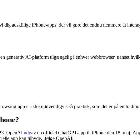
i dig adskillige iPhone-apps, der vil gøre det endnu nemmere at intera
en generativ AI-platform tilgængelig i enhver webbrowser, uanset hvi
browsing-app er ikke nødvendigvis så praktisk, som det er på en traditi
Phone?
2023. OpenAI
udgav
en officiel ChatGPT-app til iPhone den 18. maj. Ap
cielle app kan tilbyde, ifølge OpenAI: