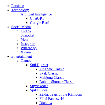
Forsiden
Web3zero.dk
Web3zero.dk
Technology
Artificial Intelligence
ChatGPT
Google Bard
Social Media
TikTok
Snapchat
Meta
Instagram
WhatsApp
X.com
Entertainment
Games
Spil Hjørnet
7 Kabale Classic
Skak Classic
Mahjong Classic
Bubble Shooter Classic
Snydekoder
Spil Guides
Zelda: Tears of the Kingdom
FInal Fantasy 16
Diablo 4