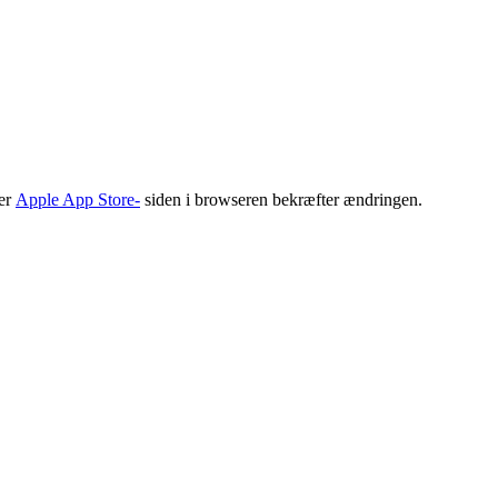
er
Apple App Store-
siden i browseren bekræfter ændringen.