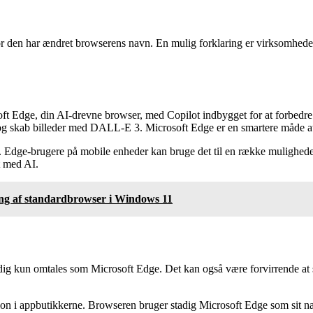
r den har ændret browserens navn. En mulig forklaring er virksomhedens 
soft Edge, din AI-drevne browser, med Copilot indbygget for at forbed
 og skab billeder med DALL-E 3. Microsoft Edge er en smartere måde at
 Edge-brugere på mobile enheder kan bruge det til en række muligheder. 
t med AI.
ng af standardbrowser i Windows 11
ig kun omtales som Microsoft Edge. Det kan også være forvirrende at s
ation i appbutikkerne. Browseren bruger stadig Microsoft Edge som sit na