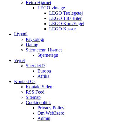
Retro Hjørnet
LEGO vintage
LEGO Trælegetøj
LEGO 1:87 Biler
LEGO Kors/Engel
LEGO Kasser
Livsstil
Psykologi
Dating
Stjernetegn Hjørnet
Stjernetegn
Vejret
Sner det i?
Europa
Afrika
Kontakt Os
Kontakt Siden
RSS Feed
Sitemap
Cookiepolitik
Privacy Policy
Om Web3zero
Admin