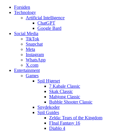
Forsiden
Web3zero.dk
Web3zero.dk
Technology
Artificial Intelligence
ChatGPT
Google Bard
Social Media
TikTok
Snapchat
Meta
Instagram
WhatsApp
X.com
Entertainment
Games
Spil Hjørnet
7 Kabale Classic
Skak Classic
Mahjong Classic
Bubble Shooter Classic
Snydekoder
Spil Guides
Zelda: Tears of the Kingdom
FInal Fantasy 16
Diablo 4