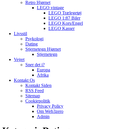
Retro Hjørnet
LEGO vintage
LEGO Trælegetøj
LEGO 1:87 Biler
LEGO Kors/Engel
LEGO Kasser
Livsstil
Psykologi
Dating
Stjernetegn Hjørnet
Stjernetegn
Vejret
Sner det i?
Europa
Afrika
Kontakt Os
Kontakt Siden
RSS Feed
Sitemap
Cookiepolitik
Privacy Policy
Om Web3zero
Admin