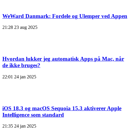
WeWard Danmark: Fordele og Ulemper ved Appen
21:28
23 aug 2025
Hvordan lukker jeg automatisk Apps på Mac, når
de ikke bruges?
22:01
24 jan 2025
iOS 18.3 og macOS Sequoia 15.3 aktiverer Apple
Intelligence som standard
21:35
24 jan 2025