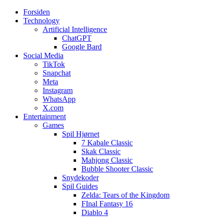
Forsiden
Web3zero.dk
Web3zero.dk
Technology
Artificial Intelligence
ChatGPT
Google Bard
Social Media
TikTok
Snapchat
Meta
Instagram
WhatsApp
X.com
Entertainment
Games
Spil Hjørnet
7 Kabale Classic
Skak Classic
Mahjong Classic
Bubble Shooter Classic
Snydekoder
Spil Guides
Zelda: Tears of the Kingdom
FInal Fantasy 16
Diablo 4