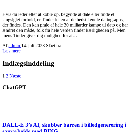
Hvis du leder efter at koble op, begynde at date eller finde et
langsigtet forhold, er Tinder let en af ​​de bedst kendte dating-apps,
der findes. Den kan prale af hele 30 milliarder kampe til dato og har
ændret den måde, folk fra hele verden finder kærligheden på. Men
mens Tinder giver dig mulighed for at…
Af
admin
14. juli 2023
Slået fra
Læs mere
Indlægsinddeling
1
2
Næste
ChatGPT
DALL-E 3’s AI, skubber barren i billedgenerering i
samarbejde med BING