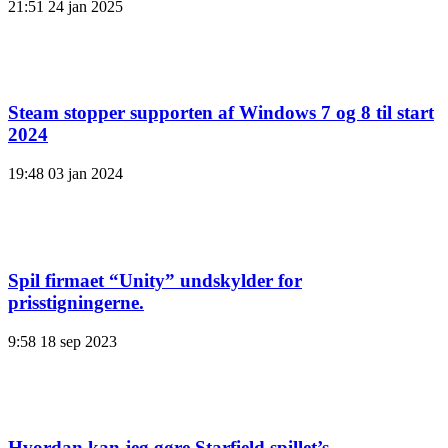
21:51
24 jan 2025
Steam stopper supporten af ​​Windows 7 og 8 til start
2024
19:48
03 jan 2024
Spil firmaet “Unity” undskylder for
prisstigningerne.
9:58
18 sep 2023
Hvordan kan jeg gøre Starfield spillet’s