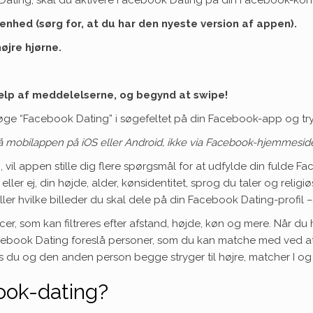
nhed (sørg for, at du har den nyeste version af appen).
højre hjørne.
jælp af meddelelserne, og begynd at swipe!
søge “Facebook Dating” i søgefeltet på din Facebook-app og tr
å mobilappen på iOS eller Android, ikke via Facebook-hjemmesid
vil appen stille dig flere spørgsmål for at udfylde din fulde F
ler ej, din højde, alder, kønsidentitet, sprog du taler og relig
eller hvilke billeder du skal dele på din Facebook Dating-profil
, som kan filtreres efter afstand, højde, køn og mere. Når du h
cebook Dating foreslå personer, som du kan matche med ved at swi
is du og den anden person begge stryger til højre, matcher I o
ok-dating?