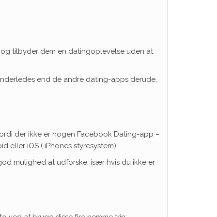
, og tilbyder dem en datingoplevelse uden at
 anderledes end de andre dating-apps derude,
 fordi der ikke er nogen Facebook Dating-app –
 eller iOS ( iPhones styresystem).
od mulighed at udforske, især hvis du ikke er
 ved at bruge disse fire nemme trin: