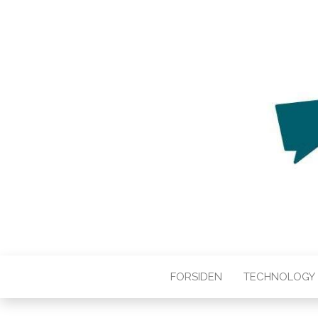
WEB3ZERO
Web3zero.dk
FORSIDEN
TECHNOLOGY