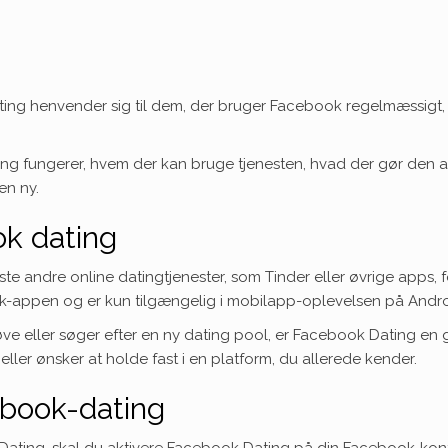
dating henvender sig til dem, der bruger Facebook regelmæssigt
ing fungerer, hvem der kan bruge tjenesten, hvad der gør den
en ny.
k dating
ste andre online datingtjenester, som Tinder eller øvrige apps,
ok-appen og er kun tilgængelig i mobilapp-oplevelsen på Android
ve eller søger efter en ny dating pool, er Facebook Dating en g
r
eller
ønsker at holde fast i en platform, du allerede kender.
ebook-dating
ting, skal du aktivere Facebook Dating på din Facebook-konto