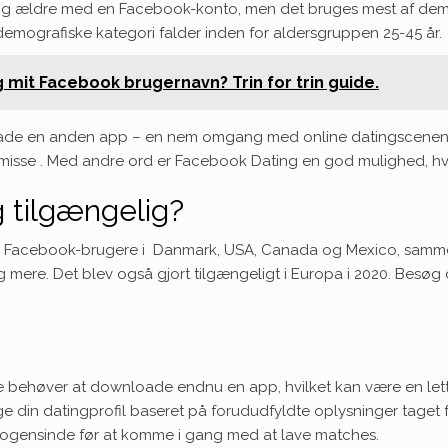
 og ældre med en Facebook-konto, men det bruges mest af dem, 
demografiske kategori
falder inden for aldersgruppen 25-45 år.
g mit Facebook brugernavn? Trin for trin guide.
wnloade en anden app – en nem omgang med online datingscenen,
smisse
. Med andre ord er Facebook Dating en god mulighed, hvi
 tilgængelig?
 for Facebook-brugere i Danmark, USA, Canada og Mexico, samm
g mere. Det blev også gjort tilgængeligt i Europa i 2020. Besøg 
 behøver at downloade endnu en app, hvilket kan være en lettel
 din datingprofil baseret på forududfyldte oplysninger taget f
nogensinde før at komme i gang med at lave matches.