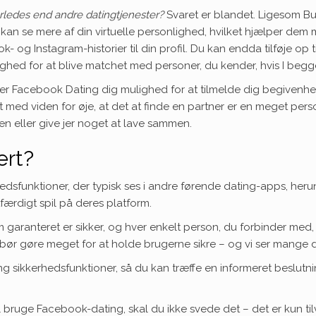
rledes end andre datingtjenester?
Svaret er blandet. Ligesom B
es kan se mere af din virtuelle personlighed, hvilket hjælper de
ok- og Instagram-historier til din profil. Du kan endda tilføje o
ighed for at blive matchet med personer, du kender, hvis I begge 
giver Facebook Dating dig mulighed for at tilmelde dig begive
t med viden for øje, at det at finde en partner er en meget pers
en eller give jer noget at lave sammen.
ert?
dsfunktioner, der typisk ses i andre førende dating-apps, herun
ærdigt spil på deres platform.
 garanteret er sikker, og hver enkelt person, du forbinder med,
 bør gøre meget for at holde brugerne sikre – og vi ser mange
ng sikkerhedsfunktioner, så du kan træffe en informeret beslutni
l bruge Facebook-dating, skal du ikke svede det – det er kun tilv