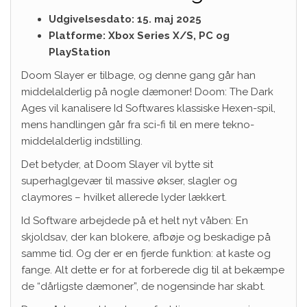
Udgivelsesdato: 15. maj 2025
Platforme: Xbox Series X/S, PC og
PlayStation
Doom Slayer er tilbage, og denne gang går han
middelalderlig på nogle dæmoner! Doom: The Dark
Ages vil kanalisere Id Softwares klassiske Hexen-spil,
mens handlingen går fra sci-fi til en mere tekno-
middelalderlig indstilling.
Det betyder, at Doom Slayer vil bytte sit
superhaglgevær til massive økser, slagler og
claymores – hvilket allerede lyder lækkert.
Id Software arbejdede på et helt nyt våben: En
skjoldsav, der kan blokere, afbøje og beskadige på
samme tid. Og der er en fjerde funktion: at kaste og
fange. Alt dette er for at forberede dig til at bekæmpe
de “dårligste dæmoner”, de nogensinde har skabt.