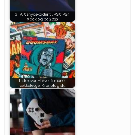
GTA 5 snydekoder til PS5, PS4,
Xbox og pc 2023
Liste over Marvel filmene i
rækkefølge: Kronologisk…