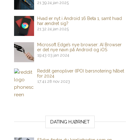
21:39
24 jan 2025
Hvad er nyt i Android 16 Beta 1, samt hvad
har ændret sig?
21:32
24 jan 2025
Microsoft Edge’s nye browser: AI Browser
er det nye navn på Android og iOS
19:43
03 jan 2024
Reddit genopliver (IPO) børsnotering håbet
for 2024
17:41
28 nov 2023
DATING HJØRNET
Sådan finder du kærligheden som en