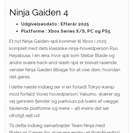
Ninja Gaiden 4
Udgivelsesdato : Efterår 2025
Platforme : Xbox Series X/S, PC og PS5
Et nyt Ninja Gaiden-spil kommer til Xbox i 2025
komplet med dets klassiske ninja-hovedperson Ryu
Hayabusa. I en æra, hvor spil som Stellar Blade og
andre svære hack-and-slash-spil er blevet rasende,
vender Ninja Gaiden tilbage for at vise dem, hvordan
det gøres.
I dette næste indlæg ser vi en forladt Tokyo-kamp
mod forfald. Vores hovedperson, Yakumo, skærer sig
vej gennem fjender og parkours på tværs af vægge,
faldende platforme og mere – alt imens det ser
utroligt sejt ud.
Til dette indlæg samarbejder Team Ninja med
Platinum Games for at levere endnu et (forhåbentlig)