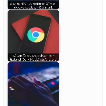
GTA 6: Hvor udkommer GTA 6 -
udgivelsesdato - Danmark
Sådan får du Snapchat mørk
tilstand (Dark Mode) på Android