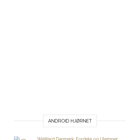
ANDROID HJØRNET
WeWard Danmark: Fordele og Ulemper