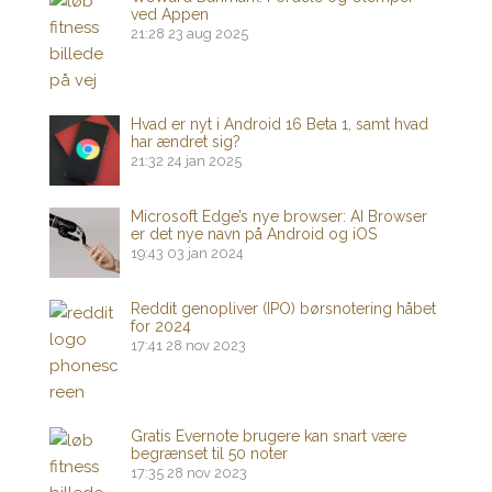
ved Appen
21:28
23 aug 2025
Hvad er nyt i Android 16 Beta 1, samt hvad
har ændret sig?
21:32
24 jan 2025
Microsoft Edge’s nye browser: AI Browser
er det nye navn på Android og iOS
19:43
03 jan 2024
Reddit genopliver (IPO) børsnotering håbet
for 2024
17:41
28 nov 2023
Gratis Evernote brugere kan snart være
begrænset til 50 noter
17:35
28 nov 2023