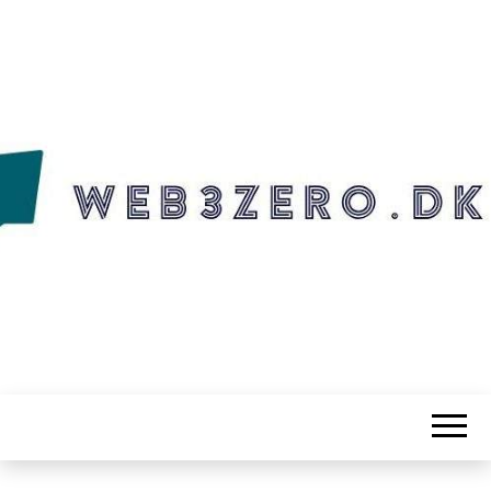
WEB3ZERO.DK
Web3zero.dk