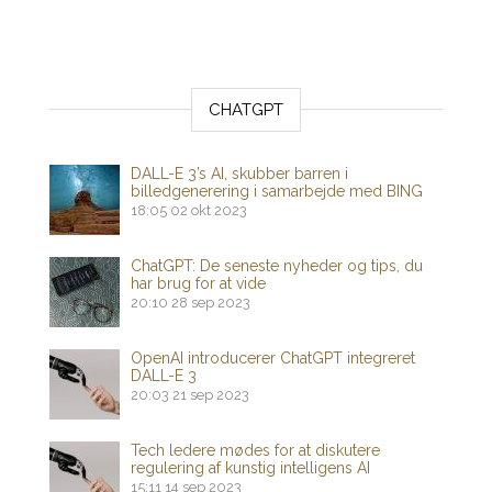
CHATGPT
DALL-E 3’s AI, skubber barren i
billedgenerering i samarbejde med BING
18:05
02 okt 2023
ChatGPT: De seneste nyheder og tips, du
har brug for at vide
20:10
28 sep 2023
OpenAI introducerer ChatGPT integreret
DALL-E 3
20:03
21 sep 2023
Tech ledere mødes for at diskutere
regulering af kunstig intelligens AI
15:11
14 sep 2023