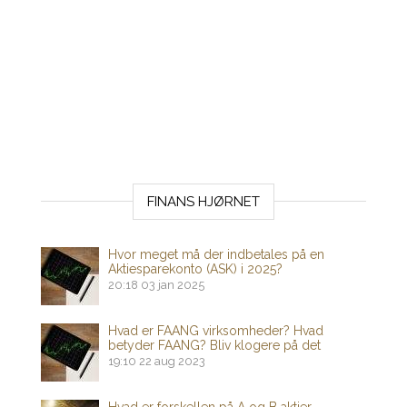
FINANS HJØRNET
Hvor meget må der indbetales på en
Aktiesparekonto (ASK) i 2025?
20:18
03 jan 2025
Hvad er FAANG virksomheder? Hvad
betyder FAANG? Bliv klogere på det
19:10
22 aug 2023
Hvad er forskellen på A og B aktier –