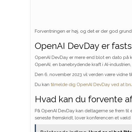
Forventningen er høj, og det er der god grund t
OpenAI DevDay er fastsa
OpenAI DevDay er mere end blot en dato på ka
OpenAI, en banebrydende kraft i AI-industrien, 
Den 6. november 2023 vil verden være vidne til
Du kan
tilmelde dig OpenAI DevDay ved at bru
Hvad kan du forvente 
På OpenAI DevDay kan deltagerne se frem til e
seneste fremskridt, lover konferencen et væld af