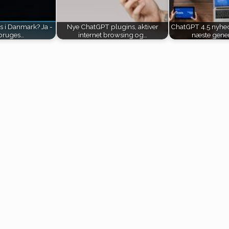
s i Danmark? Ja -
Nye ChatGPT plugins, aktiver
ChatGPT 4.5 nyhede
bruges…
internet browsing og…
næste gener