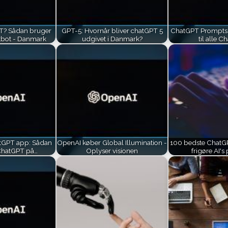
T? Sådan bruger
GPT-5: Hvornår bliver chatGPT 5
ChatGPT Prompts:
tbot - Danmark
udgivet i Danmark?
til alle 
tGPT app: Sådan
OpenAI køber Global Illumination -
100 bedste ChatGP
ChatGPT på…
Oplyser visionen
frigøre AI's