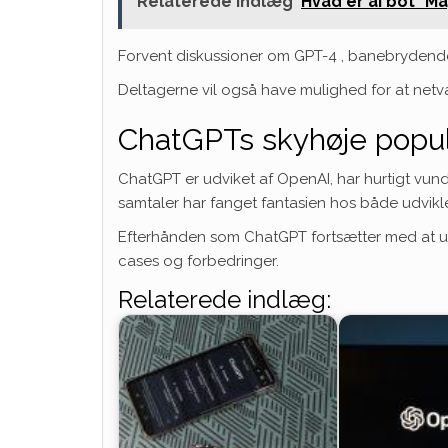
Relaterede indlæg
Hvad er ai bot "M
Forvent
diskussioner om GPT-4
, banebrydende 
Deltagerne vil også have mulighed for at net
ChatGPTs skyhøje popul
ChatGPT er udviket af OpenAI, har hurtigt vun
samtaler har fanget fantasien hos både udvikl
Efterhånden som ChatGPT fortsætter med at udv
cases og forbedringer.
Relaterede indlæg: