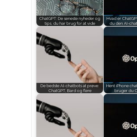
ChatGPT: De seneste nyheder og
Hvad er ChatGP
tips, du har brug for at vide
du den AI-cha
De bedste AI-chatbots at prøve:
Hent iPhone cha
ChatGPT, Bard og flere
bruger du 