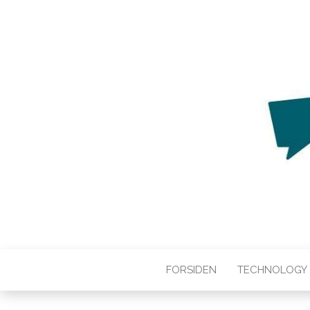
WEB3ZERO
Web3zero.dk
FORSIDEN
TECHNOLOGY