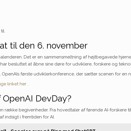
il.
t til den 6. november
lenderen. Det er en sammensmeltning af højtbegavede hjerner, 
har besluttet at åbne sine døre for udviklere, forskere og tekno
 OpenAIs første udviklerkonference, der sætter scenen for en ny
ge linket her
.
af OpenAI DevDay?
n række begivenheder. Fra hovedtaler af førende AI-forskere ti
 indsigt i fremtiden for AI.