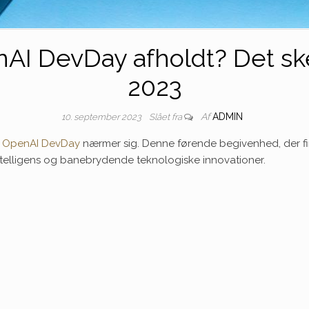
nAI DevDay afholdt? Det s
2023
Af
ADMIN
10. september 2023
Slået fra
r
OpenAI DevDay
nærmer sig. Denne førende begivenhed, der fin
 intelligens og banebrydende teknologiske innovationer.