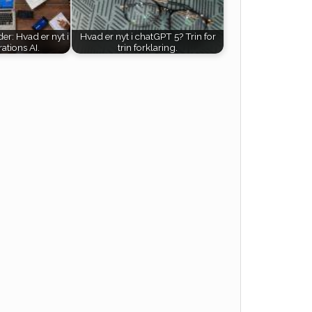
r: Hvad er nyt i
Hvad er nyt i chatGPT 5? Trin for
ations AI.
trin forklaring.