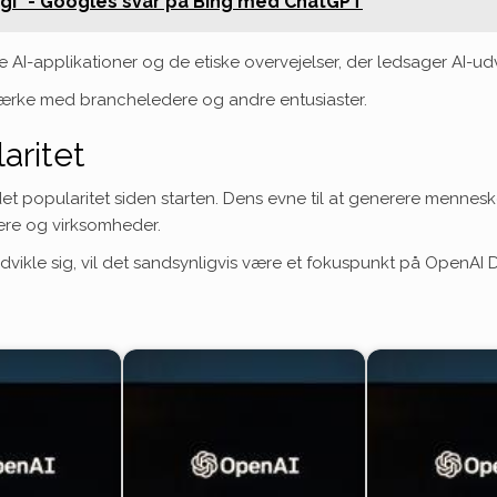
agi" - Googles svar på Bing med ChatGPT
AI-applikationer og de etiske overvejelser, der ledsager AI-udv
værke med brancheledere og andre entusiaster.
aritet
det popularitet siden starten. Dens evne til at generere mennes
ere og virksomheder.
ikle sig, vil det sandsynligvis være et fokuspunkt på OpenAI 