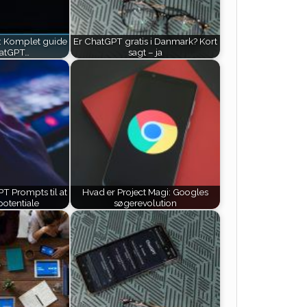
 Komplet guide
Er ChatGPT gratis i Danmark? Kort
ChatGPT…
sagt – ja
T Prompts til at
Hvad er Project Magi: Googles
 potentiale
søgerevolution