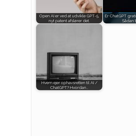
Open AI er ved at udvikle GPT-5,
Er ChatGPT grati
nyt patent afslører det.
Sådan 
Hvem ejer ophavsretten til AI /
ChatGPT? Hvordan…