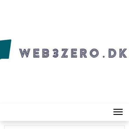
WEB3ZERO.DK
Web3zero.dk