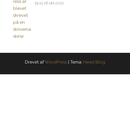
19:15
16 okt 2022
Drevet af
WordPress
|
Tema:
Head Blog