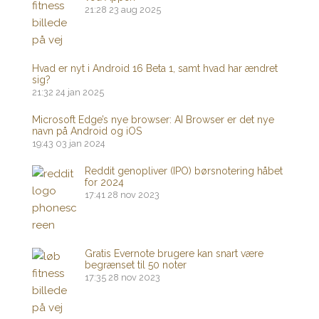
21:28
23 aug 2025
Hvad er nyt i Android 16 Beta 1, samt hvad har ændret
sig?
21:32
24 jan 2025
Microsoft Edge’s nye browser: AI Browser er det nye
navn på Android og iOS
19:43
03 jan 2024
Reddit genopliver (IPO) børsnotering håbet
for 2024
17:41
28 nov 2023
Gratis Evernote brugere kan snart være
begrænset til 50 noter
17:35
28 nov 2023