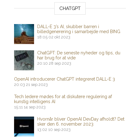
CHATGPT
DALL-E 3’s AI, skubber barren i
billedgenerering i samarbejde med BING
18:05
02 okt 2023
ChatGPT: De seneste nyheder og tips, du
har brug for at vide
20:10
28 sep 2023
OpenAI introducerer ChatGPT integreret DALL-E 3
20:03
21 sep 2023
Tech ledere mødes for at diskutere regulering af
kunstig intelligens AI
15:11
14 sep 2023
Hvornår bliver OpenAI DevDay afholdt? Det
sker den 6. november 2023
13:02
10 sep 2023