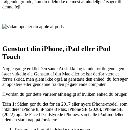
følgende grunde, kan du udelukke de mest almindelige årsager til
denne fejl.
Genstart din iPhone, iPad eller iPod
Touch
Nogle gange er klichéen sand: At slukke og tænde for tingene igen
løser virkelig alt. Genstart af din Mac eller pc bør derfor være et
første skridt, men glem ikke også at genstarte den enhed, du forsøger
at opdatere eller gendanne fra den pågældende computer.
Hvordan du gør dette varierer afhængigt af hvilken enhed du bruger.
Trin 1:
Sådan gør du det for en 2017 eller nyere iPhone-model, som
inkluderer iPhone 8, iPhone 8 Plus, iPhone SE (2020), iPhone SE
(2022) og alle Face ID-udstyrede iPhones, samt alle iPad-modeller
uden en startknap på forsiden:
Tryk og slip hurtigt lydstyrke op-knappen.