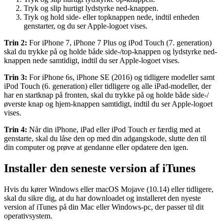
Tryk og slip hurtigt lydstyrke ned-knappen.
Tryk og hold side- eller topknappen nede, indtil enheden
genstarter, og du ser Apple-logoet vises.
Trin 2:
For iPhone 7, iPhone 7 Plus og iPod Touch (7. generation)
skal du trykke på og holde både side-/top-knappen og lydstyrke ned-
knappen nede samtidigt, indtil du ser Apple-logoet vises.
Trin 3:
For iPhone 6s, iPhone SE (2016) og tidligere modeller samt
iPod Touch (6. generation) eller tidligere og alle iPad-modeller, der
har en startknap på fronten, skal du trykke på og holde både side-/
øverste knap og hjem-knappen samtidigt, indtil du ser Apple-logoet
vises.
Trin 4:
Når din iPhone, iPad eller iPod Touch er færdig med at
genstarte, skal du låse den op med din adgangskode, slutte den til
din computer og prøve at gendanne eller opdatere den igen.
Installer den seneste version af iTunes
Hvis du kører Windows eller macOS Mojave (10.14) eller tidligere,
skal du sikre dig, at du har downloadet og installeret den nyeste
version af iTunes på din Mac eller Windows-pc, der passer til dit
operativsystem.