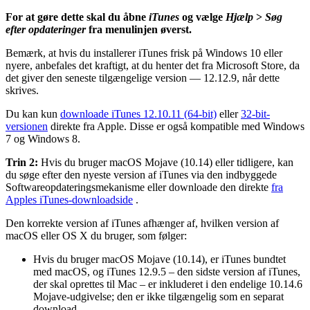
For at gøre dette skal du åbne
iTunes
og vælge
Hjælp
>
Søg
efter opdateringer
fra menulinjen øverst.
Bemærk, at hvis du installerer iTunes frisk på Windows 10 eller
nyere, anbefales det kraftigt, at du henter det fra Microsoft Store, da
det giver den seneste tilgængelige version — 12.12.9, når dette
skrives.
Du kan kun
downloade iTunes 12.10.11 (64-bit)
eller
32-bit-
versionen
direkte fra Apple. Disse er også kompatible med Windows
7 og Windows 8.
Trin 2:
Hvis du bruger macOS Mojave (10.14) eller tidligere, kan
du søge efter den nyeste version af iTunes via den indbyggede
Softwareopdateringsmekanisme eller downloade den direkte
fra
Apples iTunes-downloadside
.
Den korrekte version af iTunes afhænger af, hvilken version af
macOS eller OS X du bruger, som følger:
Hvis du bruger macOS Mojave (10.14), er iTunes bundtet
med macOS, og iTunes 12.9.5 – den sidste version af iTunes,
der skal oprettes til Mac – er inkluderet i den endelige 10.14.6
Mojave-udgivelse; den er ikke tilgængelig som en separat
download.