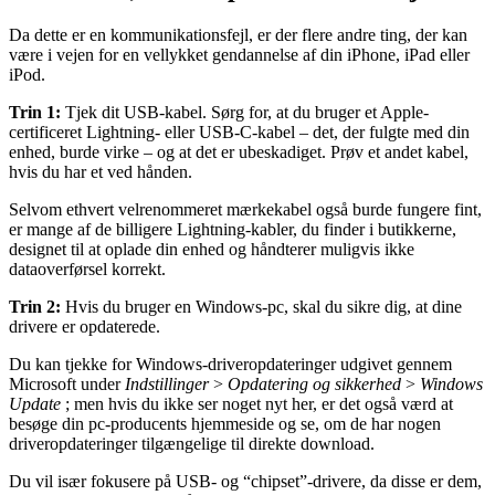
Da dette er en kommunikationsfejl, er der flere andre ting, der kan
være i vejen for en vellykket gendannelse af din iPhone, iPad eller
iPod.
Trin 1:
Tjek dit USB-kabel. Sørg for, at du bruger et Apple-
certificeret Lightning- eller USB-C-kabel – det, der fulgte med din
enhed, burde virke – og at det er ubeskadiget. Prøv et andet kabel,
hvis du har et ved hånden.
Selvom ethvert velrenommeret mærkekabel også burde fungere fint,
er mange af de billigere Lightning-kabler, du finder i butikkerne,
designet til at oplade din enhed og håndterer muligvis ikke
dataoverførsel korrekt.
Trin 2:
Hvis du bruger en Windows-pc, skal du sikre dig, at dine
drivere er opdaterede.
Du kan tjekke for Windows-driveropdateringer udgivet gennem
Microsoft under
Indstillinger
>
Opdatering og sikkerhed
>
Windows
Update
; men hvis du ikke ser noget nyt her, er det også værd at
besøge din pc-producents hjemmeside og se, om de har nogen
driveropdateringer tilgængelige til direkte download.
Du vil især fokusere på USB- og “chipset”-drivere, da disse er dem,