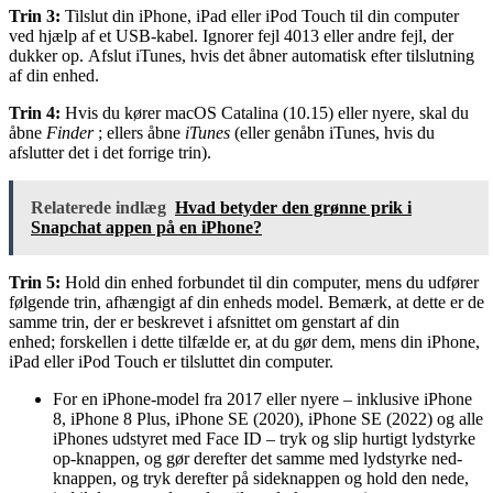
Trin 3:
Tilslut din iPhone, iPad eller iPod Touch til din computer
ved hjælp af et USB-kabel. Ignorer fejl 4013 eller andre fejl, der
dukker op. Afslut iTunes, hvis det åbner automatisk efter tilslutning
af din enhed.
Trin 4:
Hvis du kører macOS Catalina (10.15) eller nyere, skal du
åbne
Finder
; ellers åbne
iTunes
(eller genåbn iTunes, hvis du
afslutter det i det forrige trin).
Relaterede indlæg
Hvad betyder den grønne prik i
Snapchat appen på en iPhone?
Trin 5:
Hold din enhed forbundet til din computer, mens du udfører
følgende trin, afhængigt af din enheds model. Bemærk, at dette er de
samme trin, der er beskrevet i afsnittet om genstart af din
enhed; forskellen i dette tilfælde er, at du gør dem, mens din iPhone,
iPad eller iPod Touch er tilsluttet din computer.
For en iPhone-model fra 2017 eller nyere – inklusive iPhone
8, iPhone 8 Plus, iPhone SE (2020), iPhone SE (2022) og alle
iPhones udstyret med Face ID – tryk og slip hurtigt lydstyrke
op-knappen, og gør derefter det samme med lydstyrke ned-
knappen, og tryk derefter på sideknappen og hold den nede,