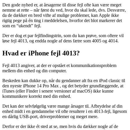
Den gode nyhed er, at årsagerne til disse fejl ofte kan være meget
nemme at rette – når først du ved, hvor du skal lede, dvs. Desværre,
da de dækker en bred vifte af mulige problemer, kan Apple ikke
rigtig pege på én ting i meddelelsen, hvorfor det blot markerer det
som en “ukendt” fejl.
Der er dog et par fejlfindingstrin, som du kan prøve, som oftere vil
løse fejl 4013, og endda nogle af dens fætre som 4005 og 4014.
Hvad er iPhone fejl 4013?
Fejl 4013 angiver, at der er opstået et kommunikationsproblem
mellem din enhed og din computer.
Beskeden kan dukke op, når du gendanner alt fra en iPod classic til
den nyeste iPhone 14 Pro Max , og det betyder grundlæggende, at
iTunes (eller Finder i senere versioner af macOS) ikke kunne
kommunikere korrekt med din enhed.
Det kan der selvfølgelig være mange årsager til. Afbrydelse af din
enhed midt i en gendannelse vil ofte resultere i en 4013-fejl, ligesom
en dårlig USB-port, driverproblemer og meget mere.
Derfor er der ikke ét sted at se, men hvis du dækker nogle af de