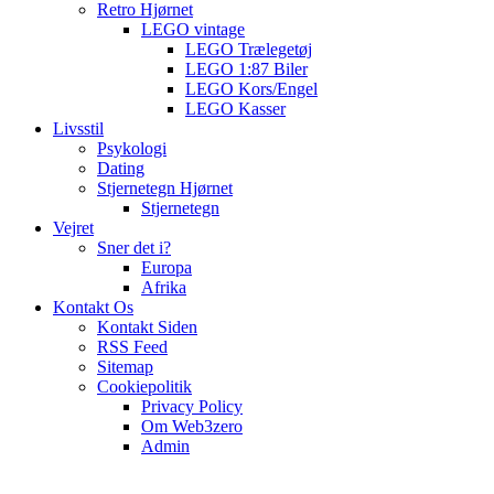
Retro Hjørnet
LEGO vintage
LEGO Trælegetøj
LEGO 1:87 Biler
LEGO Kors/Engel
LEGO Kasser
Livsstil
Psykologi
Dating
Stjernetegn Hjørnet
Stjernetegn
Vejret
Sner det i?
Europa
Afrika
Kontakt Os
Kontakt Siden
RSS Feed
Sitemap
Cookiepolitik
Privacy Policy
Om Web3zero
Admin