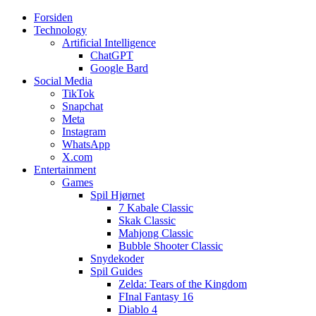
Forsiden
Web3zero.dk
Web3zero.dk
Technology
Artificial Intelligence
ChatGPT
Google Bard
Social Media
TikTok
Snapchat
Meta
Instagram
WhatsApp
X.com
Entertainment
Games
Spil Hjørnet
7 Kabale Classic
Skak Classic
Mahjong Classic
Bubble Shooter Classic
Snydekoder
Spil Guides
Zelda: Tears of the Kingdom
FInal Fantasy 16
Diablo 4