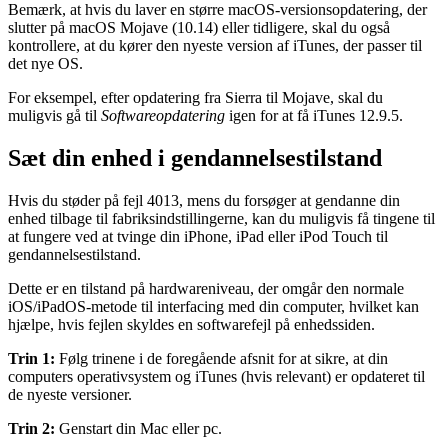
Bemærk, at hvis du laver en større macOS-versionsopdatering, der
slutter på macOS Mojave (10.14) eller tidligere, skal du også
kontrollere, at du kører den nyeste version af iTunes, der passer til
det nye OS.
For eksempel, efter opdatering fra Sierra til Mojave, skal du
muligvis gå til
Softwareopdatering
igen for at få iTunes 12.9.5.
Sæt din enhed i gendannelsestilstand
Hvis du støder på fejl 4013, mens du forsøger at gendanne din
enhed tilbage til fabriksindstillingerne, kan du muligvis få tingene til
at fungere ved at tvinge din iPhone, iPad eller iPod Touch til
gendannelsestilstand.
Dette er en tilstand på hardwareniveau, der omgår den normale
iOS/iPadOS-metode til interfacing med din computer, hvilket kan
hjælpe, hvis fejlen skyldes en softwarefejl på enhedssiden.
Trin 1:
Følg trinene i de foregående afsnit for at sikre, at din
computers operativsystem og iTunes (hvis relevant) er opdateret til
de nyeste versioner.
Trin 2:
Genstart din Mac eller pc.