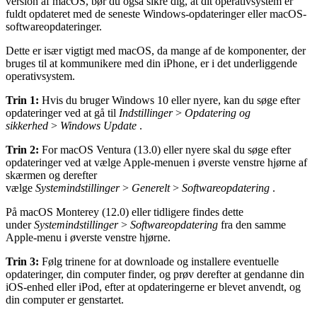
version af macOS, bør du også sikre dig, at dit operativsystem er
fuldt opdateret med de seneste Windows-opdateringer eller macOS-
softwareopdateringer.
Dette er især vigtigt med macOS, da mange af de komponenter, der
bruges til at kommunikere med din iPhone, er i det underliggende
operativsystem.
Trin 1:
Hvis du bruger Windows 10 eller nyere, kan du søge efter
opdateringer ved at gå til
Indstillinger
>
Opdatering og
sikkerhed
>
Windows Update
.
Trin 2:
For macOS Ventura (13.0) eller nyere skal du søge efter
opdateringer ved at vælge Apple-menuen i øverste venstre hjørne af
skærmen og derefter
vælge
Systemindstillinger
>
Generelt
>
Softwareopdatering
.
På macOS Monterey (12.0) eller tidligere findes dette
under
Systemindstillinger
>
Softwareopdatering
fra den samme
Apple-menu i øverste venstre hjørne.
Trin 3:
Følg trinene for at downloade og installere eventuelle
opdateringer, din computer finder, og prøv derefter at gendanne din
iOS-enhed eller iPod, efter at opdateringerne er blevet anvendt, og
din computer er genstartet.