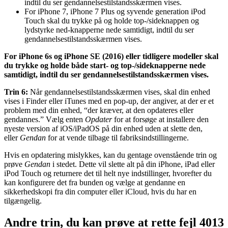
indtil du ser gendannelsestilstandsskærmen vises.
For iPhone 7, iPhone 7 Plus og syvende generation iPod
Touch skal du trykke på og holde top-/sideknappen og
lydstyrke ned-knapperne nede samtidigt, indtil du ser
gendannelsestilstandsskærmen vises.
For iPhone 6s og iPhone SE (2016) eller tidligere modeller skal
du trykke og holde både start- og top-/sideknapperne nede
samtidigt, indtil du ser gendannelsestilstandsskærmen vises.
Trin 6:
Når gendannelsestilstandsskærmen vises, skal din enhed
vises i Finder eller iTunes med en pop-up, der angiver, at der er et
problem med din enhed, “der kræver, at den opdateres eller
gendannes.” Vælg enten
Opdater
for at forsøge at installere den
nyeste version af iOS/iPadOS på din enhed uden at slette den,
eller
Gendan
for at vende tilbage til fabriksindstillingerne.
Hvis en opdatering mislykkes, kan du gentage ovenstående trin og
prøve
Gendan
i stedet. Dette vil slette alt på din iPhone, iPad eller
iPod Touch og returnere det til helt nye indstillinger, hvorefter du
kan konfigurere det fra bunden og vælge at gendanne en
sikkerhedskopi fra din computer eller iCloud, hvis du har en
tilgængelig.
Andre trin, du kan prøve at rette fejl 4013