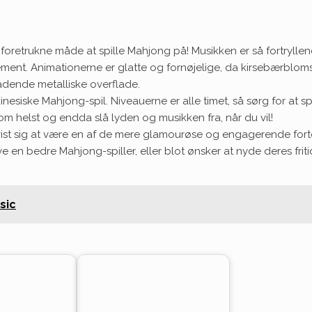
e foretrukne måde at spille Mahjong på! Musikken er så fortry
ment. Animationerne er glatte og fornøjelige, da kirsebærbl
eladende metalliske overflade.
nesiske Mahjong-spil. Niveauerne er alle timet, så sørg for at spil
om helst og endda slå lyden og musikken fra, når du vil!
vist sig at være en af de mere glamourøse og engagerende fortolk
ive en bedre Mahjong-spiller, eller blot ønsker at nyde deres fri
sic