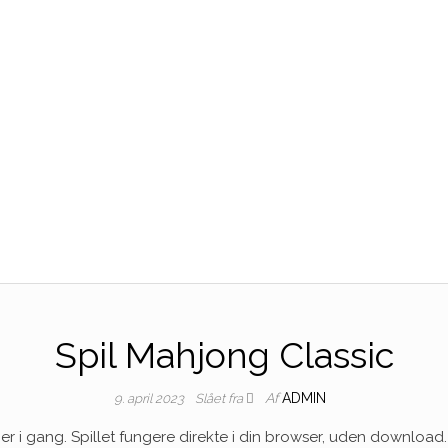
Spil Mahjong Classic
Af
ADMIN
9. april 2023
Slået fra
r i gang. Spillet fungere direkte i din browser, uden download.