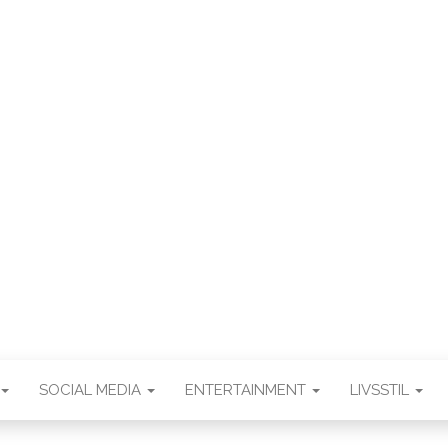
WEB3ZE
Web3zero.dk
SOCIAL MEDIA
ENTERTAINMENT
LIVSSTIL