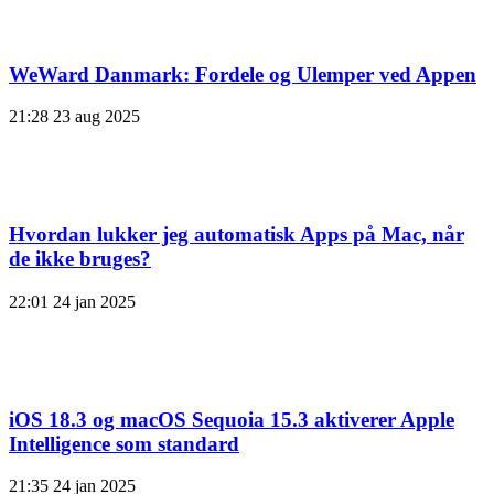
WeWard Danmark: Fordele og Ulemper ved Appen
21:28
23 aug 2025
Hvordan lukker jeg automatisk Apps på Mac, når
de ikke bruges?
22:01
24 jan 2025
iOS 18.3 og macOS Sequoia 15.3 aktiverer Apple
Intelligence som standard
21:35
24 jan 2025