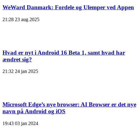
WeWard Danmark: Fordele og Ulemper ved Appen
21:28
23 aug 2025
Hvad er nyt i Android 16 Beta 1, samt hvad har
ændret sig?
21:32
24 jan 2025
Microsoft Edge’s nye browser: AI Browser er det nye
navn på Android og iOS
19:43
03 jan 2024