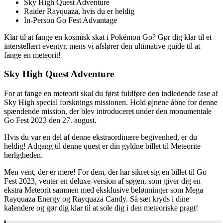
Sky High Quest Adventure
Raider Rayquaza, hvis du er heldig
In-Person Go Fest Advantage
Klar til at fange en kosmisk skat i Pokémon Go? Gør dig klar til et
interstellært eventyr, mens vi afslører den ultimative guide til at
fange en meteorit!
Sky High Quest Adventure
For at fange en meteorit skal du først fuldføre den indledende fase af
Sky High special forsknings missionen. Hold øjnene åbne for denne
spændende mission, der blev introduceret under den monumentale
Go Fest 2023 den 27. august.
Hvis du var en del af denne ekstraordinære begivenhed, er du
heldig! Adgang til denne quest er din gyldne billet til Meteorite
herligheden.
Men vent, der er mere! For dem, der har sikret sig en billet til Go
Fest 2023, venter en deluxe-version af søgen, som giver dig en
ekstra Meteorit sammen med eksklusive belønninger som Mega
Rayquaza Energy og Rayquaza Candy. Så sæt kryds i dine
kalendere og gør dig klar til at sole dig i den meteoriske pragt!