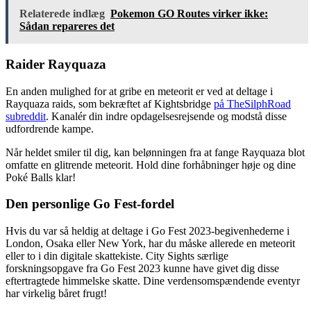
Relaterede indlæg
Pokemon GO Routes virker ikke:
Sådan repareres det
Raider Rayquaza
En anden mulighed for at gribe en meteorit er ved at deltage i
Rayquaza raids, som bekræftet af Kightsbridge
på TheSilphRoad
subreddit
. Kanalér din indre opdagelsesrejsende og modstå disse
udfordrende kampe.
Når heldet smiler til dig, kan belønningen fra at fange Rayquaza blot
omfatte en glitrende meteorit. Hold dine forhåbninger høje og dine
Poké Balls klar!
Den personlige Go Fest-fordel
Hvis du var så heldig at deltage i Go Fest 2023-begivenhederne i
London, Osaka eller New York, har du måske allerede en meteorit
eller to i din digitale skattekiste. City Sights særlige
forskningsopgave fra Go Fest 2023 kunne have givet dig disse
eftertragtede himmelske skatte. Dine verdensomspændende eventyr
har virkelig båret frugt!