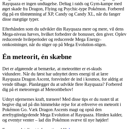
Rayquaza er ingen undtagelse. Deltag i raids og Gym-kampe med
øget skade fra Dragon, Flying og Psychic-type Pokémon. Forbered
dig på en tilstrømning af XP, Candy og Candy XL, når du fanger
disse mægtige typer.
Efterhånden som du udvikler din Rayquaza mere og mere, vil dens
Mega-niveau hæves, hvilket forbedrer de bonusser, den giver. Oplev
reducerede hvileperioder og reducerede Mega Energy-
omkostninger, når du stiger op på Mega Evolution-stigen.
Én meteorit, én skæbne
Det er afgørende at bemærke, at meteoritter er et-skuds
vidundere. Når du først har udnyttet deres energi til at lære
Rayquaza Dragon Ascent, forsvinder de ind i kosmos, for aldrig at
vende tilbage. Planlægger du at udvikle flere Rayquaza? Forbered
dig på et meteorregn af Meteoritbehov!
Udnyt stjernernes kraft, trænere! Med disse tips er du rustet til at
begive dig ud på din himmelske rejse for at erhverve en meteorit i
Pokémon Go. Væk Dragon Ascents magt og opnå den
ærefrygtindgydende Mega Evolution af Rayquaza. Himlen kalder,
og eventyr venter – lad din Pokémon svæve til nye højder!