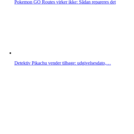
Pokemon GO Routes virker ikke: Sådan repareres det
Detektiv Pikachu vender tilbage: udgivelsesdato,…