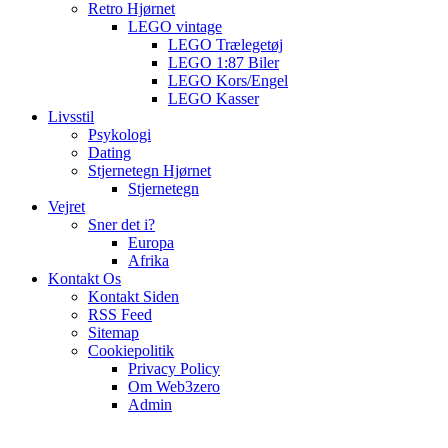
Retro Hjørnet
LEGO vintage
LEGO Trælegetøj
LEGO 1:87 Biler
LEGO Kors/Engel
LEGO Kasser
Livsstil
Psykologi
Dating
Stjernetegn Hjørnet
Stjernetegn
Vejret
Sner det i?
Europa
Afrika
Kontakt Os
Kontakt Siden
RSS Feed
Sitemap
Cookiepolitik
Privacy Policy
Om Web3zero
Admin