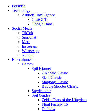
Forsiden
Web3zero.dk
Web3zero.dk
Technology
Artificial Intelligence
ChatGPT
Google Bard
Social Media
TikTok
Snapchat
Meta
Instagram
WhatsApp
X.com
Entertainment
Games
Spil Hjørnet
7 Kabale Classic
Skak Classic
Mahjong Classic
Bubble Shooter Classic
Snydekoder
Spil Guides
Zelda: Tears of the Kingdom
FInal Fantasy 16
Diablo 4