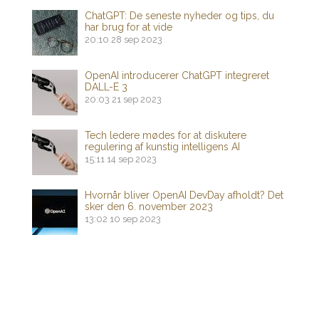
ChatGPT: De seneste nyheder og tips, du
har brug for at vide
20:10
28 sep 2023
OpenAI introducerer ChatGPT integreret
DALL-E 3
20:03
21 sep 2023
Tech ledere mødes for at diskutere
regulering af kunstig intelligens AI
15:11
14 sep 2023
Hvornår bliver OpenAI DevDay afholdt? Det
sker den 6. november 2023
13:02
10 sep 2023