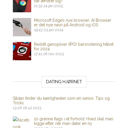
har ændret sig?
21:32
24 jan 2025
Microsoft Edge’s nye browser: AI Browser
er det nye navn på Android og iOS
19:43
03 jan 2024
Reddit genopliver (IPO) børsnotering håbet
for 2024
17:41
28 nov 2023
DATING HJØRNET
Sådan finder du kærligheden som en senior. Tips og
Tricks
13:26
18 jul 2023
10 grønne flags i et forhold: Hvad skal man
kigge efter, når man dater en ny