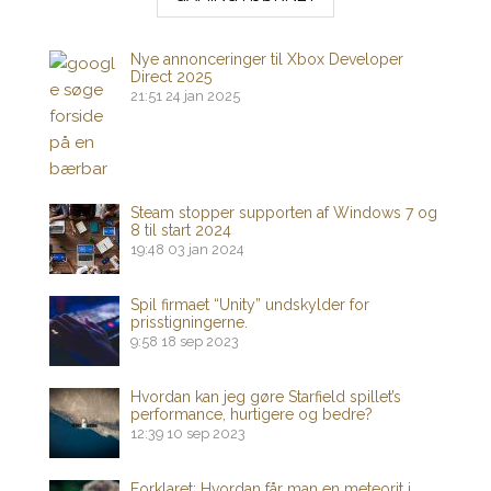
Nye annonceringer til Xbox Developer
Direct 2025
21:51
24 jan 2025
Steam stopper supporten af ​​Windows 7 og
8 til start 2024
19:48
03 jan 2024
Spil firmaet “Unity” undskylder for
prisstigningerne.
9:58
18 sep 2023
Hvordan kan jeg gøre Starfield spillet’s
performance, hurtigere og bedre?
12:39
10 sep 2023
Forklaret: Hvordan får man en meteorit i