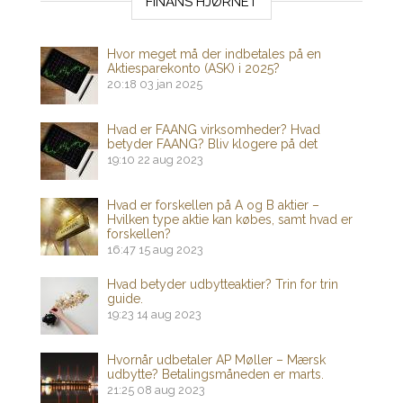
FINANS HJØRNET
Hvor meget må der indbetales på en
Aktiesparekonto (ASK) i 2025?
20:18
03 jan 2025
Hvad er FAANG virksomheder? Hvad
betyder FAANG? Bliv klogere på det
19:10
22 aug 2023
Hvad er forskellen på A og B aktier –
Hvilken type aktie kan købes, samt hvad er
forskellen?
16:47
15 aug 2023
Hvad betyder udbytteaktier? Trin for trin
guide.
19:23
14 aug 2023
Hvornår udbetaler AP Møller – Mærsk
udbytte? Betalingsmåneden er marts.
21:25
08 aug 2023