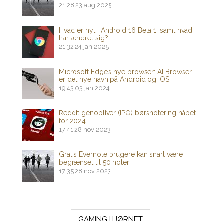
21:28
23 aug 2025
Hvad er nyt i Android 16 Beta 1, samt hvad
har ændret sig?
21:32
24 jan 2025
Microsoft Edge’s nye browser: AI Browser
er det nye navn på Android og iOS
19:43
03 jan 2024
Reddit genopliver (IPO) børsnotering håbet
for 2024
17:41
28 nov 2023
Gratis Evernote brugere kan snart være
begrænset til 50 noter
17:35
28 nov 2023
GAMING HJØRNET