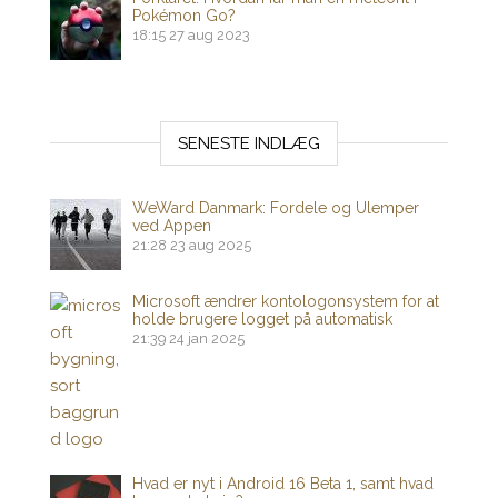
Pokémon Go?
18:15
27 aug 2023
SENESTE INDLÆG
WeWard Danmark: Fordele og Ulemper
ved Appen
21:28
23 aug 2025
Microsoft ændrer kontologonsystem for at
holde brugere logget på automatisk
21:39
24 jan 2025
Hvad er nyt i Android 16 Beta 1, samt hvad