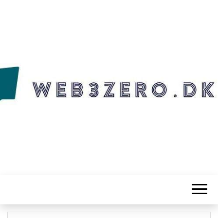
WEB3ZERO.DK
Web3zero.dk