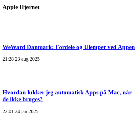
Apple Hjørnet
WeWard Danmark: Fordele og Ulemper ved Appen
21:28
23 aug 2025
Hvordan lukker jeg automatisk Apps på Mac, når
de ikke bruges?
22:01
24 jan 2025