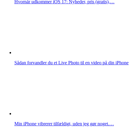
Hvornår udkommer iOS 17: Nyheder, pris (gratis),…
Sådan forvandler du et Live Photo til en video på din iPhone
Min iPhone vibrerer tilfældigt, uden jeg gør noget.…