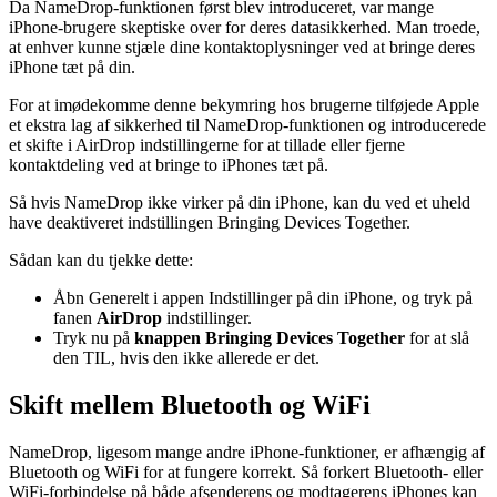
Da NameDrop-funktionen først blev introduceret, var mange
iPhone-brugere skeptiske over for deres datasikkerhed. Man troede,
at enhver kunne stjæle dine kontaktoplysninger ved at bringe deres
iPhone tæt på din.
For at imødekomme denne bekymring hos brugerne tilføjede Apple
et ekstra lag af sikkerhed til NameDrop-funktionen og introducerede
et skifte i AirDrop indstillingerne for at tillade eller fjerne
kontaktdeling ved at bringe to iPhones tæt på.
Så hvis NameDrop ikke virker på din iPhone, kan du ved et uheld
have deaktiveret indstillingen Bringing Devices Together.
Sådan kan du tjekke dette:
Åbn Generelt i appen Indstillinger på din iPhone, og tryk på
fanen
AirDrop
indstillinger.
Tryk nu på
knappen Bringing Devices Together
for at slå
den TIL, hvis den ikke allerede er det.
Skift mellem Bluetooth og WiFi
NameDrop, ligesom mange andre iPhone-funktioner, er afhængig af
Bluetooth og WiFi for at fungere korrekt. Så forkert Bluetooth- eller
WiFi-forbindelse på både afsenderens og modtagerens iPhones kan