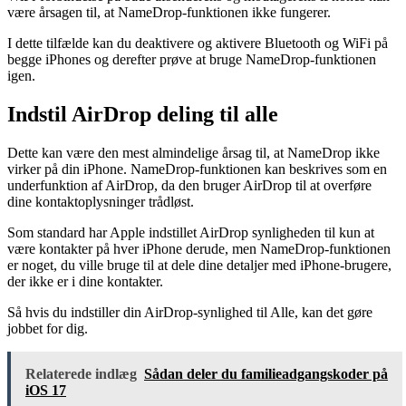
være årsagen til, at NameDrop-funktionen ikke fungerer.
I dette tilfælde kan du deaktivere og aktivere Bluetooth og WiFi på
begge iPhones og derefter prøve at bruge NameDrop-funktionen
igen.
Indstil AirDrop deling til alle
Dette kan være den mest almindelige årsag til, at NameDrop ikke
virker på din iPhone. NameDrop-funktionen kan beskrives som en
underfunktion af AirDrop, da den bruger AirDrop til at overføre
dine kontaktoplysninger trådløst.
Som standard har Apple indstillet AirDrop synligheden til kun at
være kontakter på hver iPhone derude, men NameDrop-funktionen
er noget, du ville bruge til at dele dine detaljer med iPhone-brugere,
der ikke er i dine kontakter.
Så hvis du indstiller din AirDrop-synlighed til Alle, kan det gøre
jobbet for dig.
Relaterede indlæg
Sådan deler du familieadgangskoder på
iOS 17