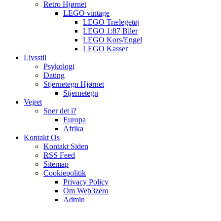
Retro Hjørnet
LEGO vintage
LEGO Trælegetøj
LEGO 1:87 Biler
LEGO Kors/Engel
LEGO Kasser
Livsstil
Psykologi
Dating
Stjernetegn Hjørnet
Stjernetegn
Vejret
Sner det i?
Europa
Afrika
Kontakt Os
Kontakt Siden
RSS Feed
Sitemap
Cookiepolitik
Privacy Policy
Om Web3zero
Admin