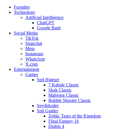
Forsiden
Web3zero.dk
Web3zero.dk
Technology
Artificial Intelligence
ChatGPT
Google Bard
Social Media
TikTok
Snapchat
Meta
Instagram
WhatsApp
X.com
Entertainment
Games
Spil Hjørnet
7 Kabale Classic
Skak Classic
Mahjong Classic
Bubble Shooter Classic
Snydekoder
Spil Guides
Zelda: Tears of the Kingdom
FInal Fantasy 16
Diablo 4