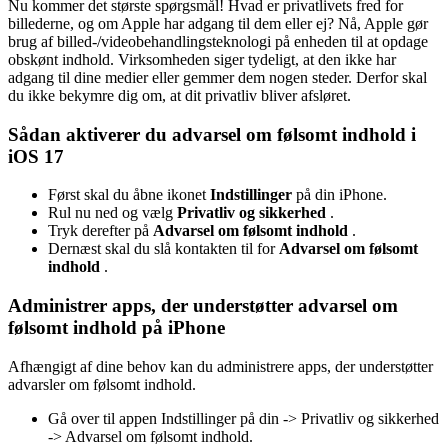
Nu kommer det største spørgsmål! Hvad er privatlivets fred for
billederne, og om Apple har adgang til dem eller ej? Nå, Apple gør
brug af billed-/videobehandlingsteknologi på enheden til at opdage
obskønt indhold. Virksomheden siger tydeligt, at den ikke har
adgang til dine medier eller gemmer dem nogen steder. Derfor skal
du ikke bekymre dig om, at dit privatliv bliver afsløret.
Sådan aktiverer du advarsel om følsomt indhold i
iOS 17
Først skal du åbne ikonet
Indstillinger
på din iPhone.
Rul nu ned og vælg
Privatliv og sikkerhed
.
Tryk derefter på
Advarsel om følsomt indhold
.
Dernæst skal du slå kontakten til for
Advarsel om følsomt
indhold
.
Administrer apps, der understøtter advarsel om
følsomt indhold på iPhone
Afhængigt af dine behov kan du administrere apps, der understøtter
advarsler om følsomt indhold.
Gå over til appen Indstillinger på din -> Privatliv og sikkerhed
-> Advarsel om følsomt indhold.