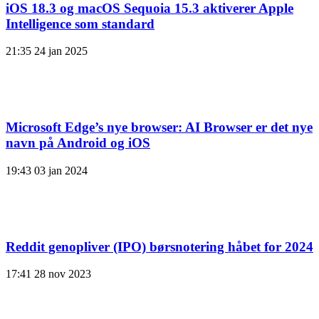
iOS 18.3 og macOS Sequoia 15.3 aktiverer Apple
Intelligence som standard
21:35
24 jan 2025
Microsoft Edge’s nye browser: AI Browser er det nye
navn på Android og iOS
19:43
03 jan 2024
Reddit genopliver (IPO) børsnotering håbet for 2024
17:41
28 nov 2023