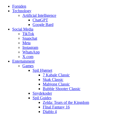
Forsiden
Web3zero.dk
Web3zero.dk
Technology
Artificial Intelligence
ChatGPT
Google Bard
Social Media
TikTok
Snapchat
Meta
Instagram
WhatsApp
X.com
Entertainment
Games
Spil Hjørnet
7 Kabale Classic
Skak Classic
Mahjong Classic
Bubble Shooter Classic
Snydekoder
Spil Guides
Zelda: Tears of the Kingdom
FInal Fantasy 16
Diablo 4