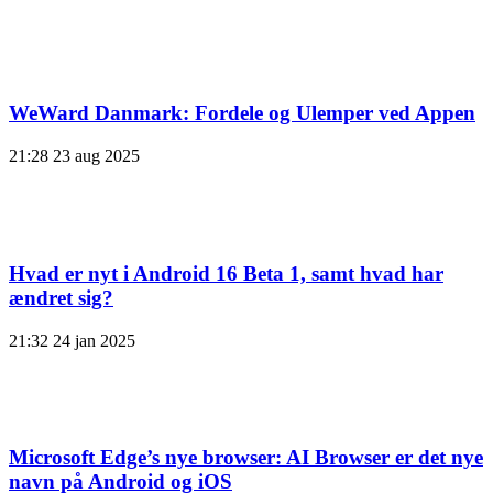
WeWard Danmark: Fordele og Ulemper ved Appen
21:28
23 aug 2025
Hvad er nyt i Android 16 Beta 1, samt hvad har
ændret sig?
21:32
24 jan 2025
Microsoft Edge’s nye browser: AI Browser er det nye
navn på Android og iOS