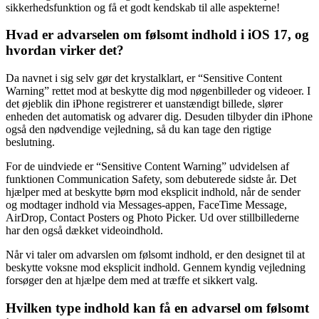
sikkerhedsfunktion og få et godt kendskab til alle aspekterne!
Hvad er advarselen om følsomt indhold i iOS 17, og
hvordan virker det?
Da navnet i sig selv gør det krystalklart, er “Sensitive Content
Warning” rettet mod at beskytte dig mod nøgenbilleder og videoer. I
det øjeblik din iPhone registrerer et uanstændigt billede, slører
enheden det automatisk og advarer dig. Desuden tilbyder din iPhone
også den nødvendige vejledning, så du kan tage den rigtige
beslutning.
For de uindviede er “Sensitive Content Warning” udvidelsen af ​​
funktionen Communication Safety, som debuterede sidste år. Det
hjælper med at beskytte børn mod eksplicit indhold, når de sender
og modtager indhold via Messages-appen, FaceTime Message,
AirDrop, Contact Posters og Photo Picker. Ud over stillbillederne
har den også dækket videoindhold.
Når vi taler om advarslen om følsomt indhold, er den designet til at
beskytte voksne mod eksplicit indhold. Gennem kyndig vejledning
forsøger den at hjælpe dem med at træffe et sikkert valg.
Hvilken type indhold kan få en advarsel om følsomt