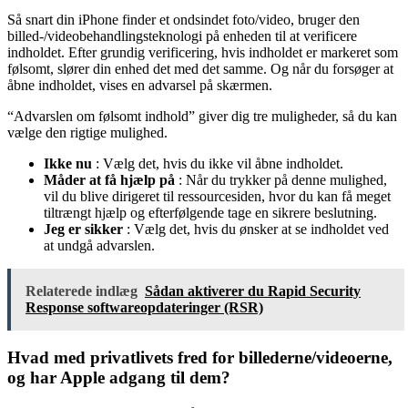
Så snart din iPhone finder et ondsindet foto/video, bruger den
billed-/videobehandlingsteknologi på enheden til at verificere
indholdet. Efter grundig verificering, hvis indholdet er markeret som
følsomt, slører din enhed det med det samme. Og når du forsøger at
åbne indholdet, vises en advarsel på skærmen.
“Advarslen om følsomt indhold” giver dig tre muligheder, så du kan
vælge den rigtige mulighed.
Ikke nu
: Vælg det, hvis du ikke vil åbne indholdet.
Måder at få hjælp på
: Når du trykker på denne mulighed,
vil du blive dirigeret til ressourcesiden, hvor du kan få meget
tiltrængt hjælp og efterfølgende tage en sikrere beslutning.
Jeg er sikker
: Vælg det, hvis du ønsker at se indholdet ved
at undgå advarslen.
Relaterede indlæg
Sådan aktiverer du Rapid Security
Response softwareopdateringer (RSR)
Hvad med privatlivets fred for billederne/videoerne,
og har Apple adgang til dem?