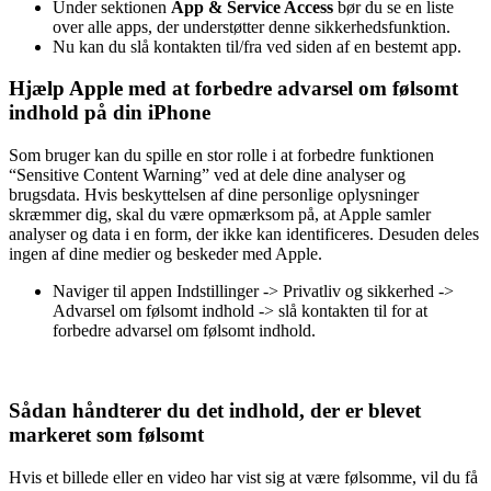
Under sektionen
App & Service Access
bør du se en liste
over alle apps, der understøtter denne sikkerhedsfunktion.
Nu kan du slå kontakten til/fra ved siden af ​​en bestemt app.
Hjælp Apple
med at forbedre advarsel om følsomt
indhold
på din iPhone
Som bruger kan du spille en stor rolle i at forbedre funktionen
“Sensitive Content Warning” ved at dele dine analyser og
brugsdata. Hvis beskyttelsen af ​​dine personlige oplysninger
skræmmer dig, skal du være opmærksom på, at Apple samler
analyser og data i en form, der ikke kan identificeres. Desuden deles
ingen af ​​dine medier og beskeder med Apple.
Naviger til appen Indstillinger -> Privatliv og sikkerhed ->
Advarsel om følsomt indhold -> slå kontakten til for at
forbedre advarsel om følsomt indhold.
Sådan håndterer du det indhold, der er blevet
markeret som følsomt
Hvis et billede eller en video har vist sig at være følsomme, vil du få