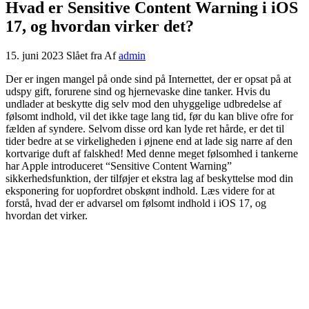
Hvad er Sensitive Content Warning i iOS
17, og hvordan virker det?
15. juni 2023
Slået fra
Af
admin
Der er ingen mangel på onde sind på Internettet, der er opsat på at
udspy gift, forurene sind og hjernevaske dine tanker. Hvis du
undlader at beskytte dig selv mod den uhyggelige udbredelse af
følsomt indhold, vil det ikke tage lang tid, før du kan blive ofre for
fælden af ​​syndere. Selvom disse ord kan lyde ret hårde, er det til
tider bedre at se virkeligheden i øjnene end at lade sig narre af den
kortvarige duft af falskhed! Med denne meget følsomhed i tankerne
har Apple introduceret “Sensitive Content Warning”
sikkerhedsfunktion, der tilføjer et ekstra lag af beskyttelse mod din
eksponering for uopfordret obskønt indhold. Læs videre for at
forstå, hvad der er advarsel om følsomt indhold i iOS 17, og
hvordan det virker.