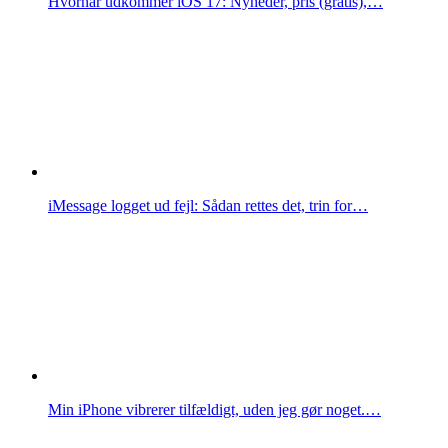
Hvornår udkommer iOS 17: Nyheder, pris (gratis),…
iMessage logget ud fejl: Sådan rettes det, trin for…
Min iPhone vibrerer tilfældigt, uden jeg gør noget.…