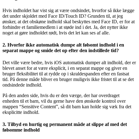
Hvis indholdet har vist sig at være ondsindet, hvorfor så ikke lægge
det under skjoldet med Face ID/Touch ID? Grunden til, at jeg
ønsker, at det obskøne indhold skal beskyttes med Face ID, er for at
forhindre et familiemedlem i at støde ind i det. Ja, det nytter ikke
noget at gøre indholdet rødt, hvis det let kan ses af alle.
2. Hvorfor ikke automatisk dumpe alt følsomt indhold i en
separat mappe og smide det op efter den indstillede tid?
Det ville være bedre, hvis iOS automatisk dumper alt indhold, der er
blevet anset for at være eksplicit, i en separat mappe og giver en
bruger fleksibilitet til at rydde op i skraldespanden efter en fastsat
tid. På denne måde bliver en bruger muligvis ikke fristet til at se det
ondsindede indhold.
På den anden side, hvis du er den værge, der har overdraget
enheden til et barn, vil du gerne have den ønskede kontrol over
mappen “Sensitive Content”, så dit barn kan holde sig væk fra det
eksplicitte indhold.
3. Tilbyd en hurtig og permanent måde at slippe af med det
følsomme indhold