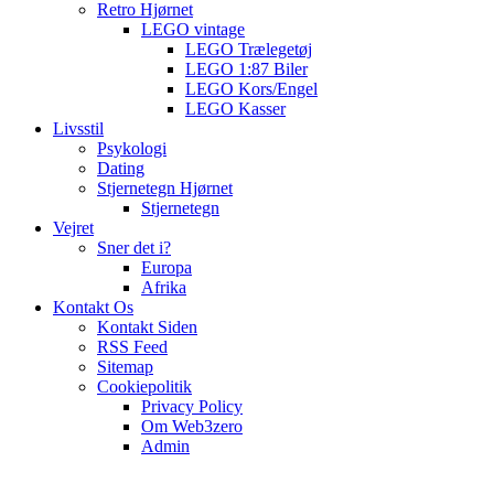
Retro Hjørnet
LEGO vintage
LEGO Trælegetøj
LEGO 1:87 Biler
LEGO Kors/Engel
LEGO Kasser
Livsstil
Psykologi
Dating
Stjernetegn Hjørnet
Stjernetegn
Vejret
Sner det i?
Europa
Afrika
Kontakt Os
Kontakt Siden
RSS Feed
Sitemap
Cookiepolitik
Privacy Policy
Om Web3zero
Admin