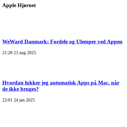
Apple Hjørnet
WeWard Danmark: Fordele og Ulemper ved Appen
21:28
23 aug 2025
Hvordan lukker jeg automatisk Apps på Mac, når
de ikke bruges?
22:01
24 jan 2025