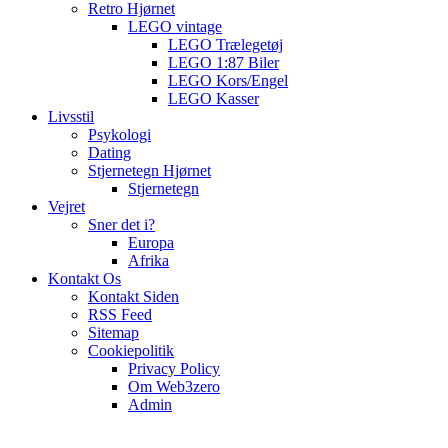
Retro Hjørnet
LEGO vintage
LEGO Trælegetøj
LEGO 1:87 Biler
LEGO Kors/Engel
LEGO Kasser
Livsstil
Psykologi
Dating
Stjernetegn Hjørnet
Stjernetegn
Vejret
Sner det i?
Europa
Afrika
Kontakt Os
Kontakt Siden
RSS Feed
Sitemap
Cookiepolitik
Privacy Policy
Om Web3zero
Admin