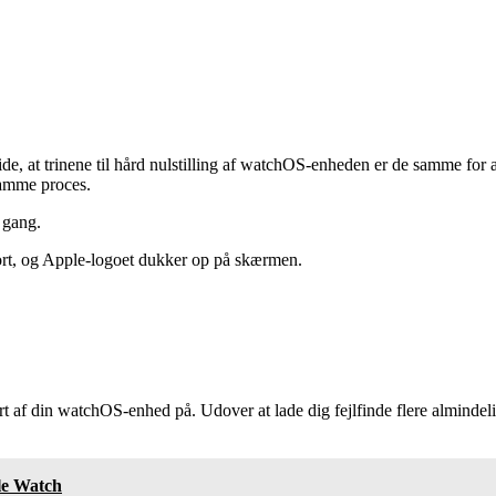
de, at trinene til hård nulstilling af watchOS-enheden er de samme for 
samme proces.
 gang.
sort, og Apple-logoet dukker op på skærmen.
start af din watchOS-enhed på. Udover at lade dig fejlfinde flere almind
le Watch