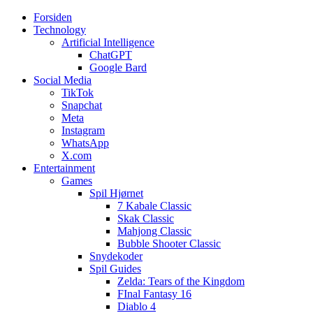
Forsiden
Web3zero.dk
Web3zero.dk
Technology
Artificial Intelligence
ChatGPT
Google Bard
Social Media
TikTok
Snapchat
Meta
Instagram
WhatsApp
X.com
Entertainment
Games
Spil Hjørnet
7 Kabale Classic
Skak Classic
Mahjong Classic
Bubble Shooter Classic
Snydekoder
Spil Guides
Zelda: Tears of the Kingdom
FInal Fantasy 16
Diablo 4