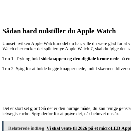
Sådan hard nulstiller du Apple Watch
Uanset hvilken Apple Watch-model du har, ville du være glad for at vi
Watch eller rocker det splinternye Apple Watch 7, skal du følge den 
Trin 1. Tryk og hold
sideknappen og den digitale krone nede
på én
Trin 2. Sørg for at holde begge knapper nede, indtil skærmen bliver 
Det er stort set gjort! Så det er den hurtige måde, du kan tvinge gen
letvægts cache. Sørg derfor for at prøve det, når behovet opstår.
Relaterede indlæg
Vi skal vente til 2026 på et microLED App