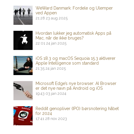
WeWard Danmark: Fordele og Ulemper
ved Appen
21:28
23 aug 2025
Hvordan lukker jeg automatisk Apps på
Mac, når de ikke bruges?
22:01
24 jan 2025
iOS 18.3 og macOS Sequoia 15.3 aktiverer
Apple Intelligence som standard
21:35
24 jan 2025
Microsoft Edge’s nye browser: AI Browser
er det nye navn på Android og iOS
19:43
03 jan 2024
Reddit genopliver (IPO) børsnotering håbet
for 2024
17:41
28 nov 2023