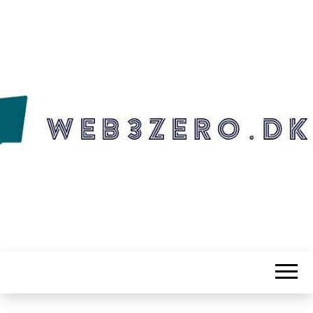
WEB3ZERO.DK
Web3zero.dk