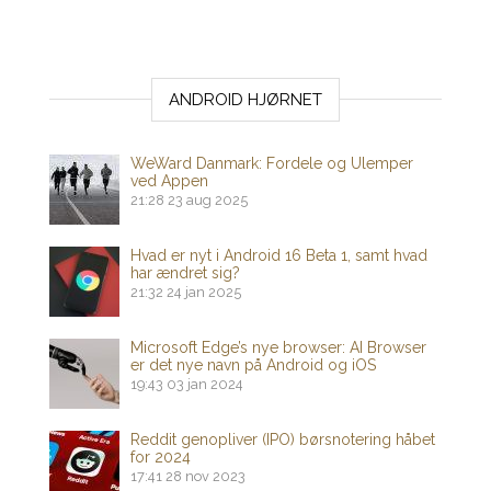
ANDROID HJØRNET
WeWard Danmark: Fordele og Ulemper
ved Appen
21:28
23 aug 2025
Hvad er nyt i Android 16 Beta 1, samt hvad
har ændret sig?
21:32
24 jan 2025
Microsoft Edge’s nye browser: AI Browser
er det nye navn på Android og iOS
19:43
03 jan 2024
Reddit genopliver (IPO) børsnotering håbet
for 2024
17:41
28 nov 2023