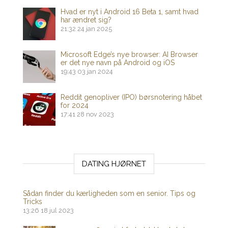
Hvad er nyt i Android 16 Beta 1, samt hvad
har ændret sig?
21:32
24 jan 2025
Microsoft Edge’s nye browser: AI Browser
er det nye navn på Android og iOS
19:43
03 jan 2024
Reddit genopliver (IPO) børsnotering håbet
for 2024
17:41
28 nov 2023
DATING HJØRNET
Sådan finder du kærligheden som en senior. Tips og
Tricks
13:26
18 jul 2023