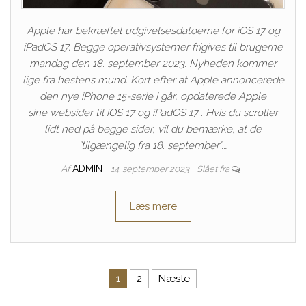
Apple har bekræftet udgivelsesdatoerne for iOS 17 og
iPadOS 17. Begge operativsystemer frigives til brugerne
mandag den 18. september 2023. Nyheden kommer
lige fra hestens mund. Kort efter at Apple annoncerede
den nye iPhone 15-serie i går, opdaterede Apple
sine websider til iOS 17 og iPadOS 17 . Hvis du scroller
lidt ned på begge sider, vil du bemærke, at de
“tilgængelig fra 18. september”.…
Af
ADMIN
14. september 2023
Slået fra
Læs mere
Indlægsinddeling
1
2
Næste