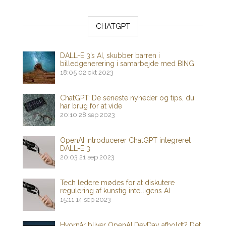
CHATGPT
DALL-E 3’s AI, skubber barren i
billedgenerering i samarbejde med BING
18:05
02 okt 2023
ChatGPT: De seneste nyheder og tips, du
har brug for at vide
20:10
28 sep 2023
OpenAI introducerer ChatGPT integreret
DALL-E 3
20:03
21 sep 2023
Tech ledere mødes for at diskutere
regulering af kunstig intelligens AI
15:11
14 sep 2023
Hvornår bliver OpenAI DevDay afholdt? Det