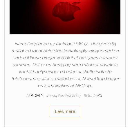
NameDrop er en ny funktion i iOS 17 , der giver dig
mulighed for at dele dine kontaktoplysninger med en
anden iPhone bruger ved blot at røre jeres telefoner
sammen. Det er en hurtig og nem måde at udveksle
kontakt oplysninger på uden at skulle indtaste
telefonnumre eller e-mailadresser. NameDrop bruger
en kombination af NFC og…
Af
ADMIN
21. september 2023
Slået fra
Læs mere