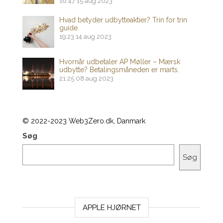
16:47
15 aug 2023
Hvad betyder udbytteaktier? Trin for trin
guide.
19:23
14 aug 2023
Hvornår udbetaler AP Møller – Mærsk
udbytte? Betalingsmåneden er marts.
21:25
08 aug 2023
© 2022-2023 Web3Zero.dk, Danmark
Søg
Søg
APPLE HJØRNET