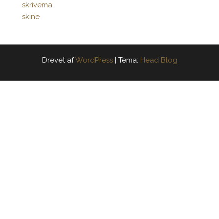
Drevet af
WordPress
|
Tema:
Head Blog