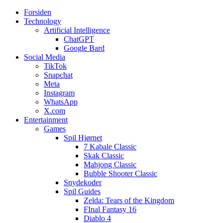
Forsiden
Web3zero.dk
Web3zero.dk
Technology
Artificial Intelligence
ChatGPT
Google Bard
Social Media
TikTok
Snapchat
Meta
Instagram
WhatsApp
X.com
Entertainment
Games
Spil Hjørnet
7 Kabale Classic
Skak Classic
Mahjong Classic
Bubble Shooter Classic
Snydekoder
Spil Guides
Zelda: Tears of the Kingdom
FInal Fantasy 16
Diablo 4