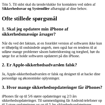
Trin 5. Til sidst skal du tænde/slukke for kontakten ved siden af
Sikkerhedssvar og Systemfiler
afhængigt af dine behov.
Ofte stillede spørgsmål
1. Skal jeg opdatere min iPhone af
sikkerhedsmæssige årsager?
Når du ved det faktum, at en forældet version af softwaren ikke kun
er tilbøjelig til ondsindede angreb, men også har en tendens til at
udløse mange problemer såsom batteridræning og træghed, bør du
sørge for at holde softwaren opdateret på din iPhone.
2. Er Apple-sikkerhedsadvarslen falsk?
Ja, Apple-sikkerhedsadvarslen er falsk og designet til at hacke dine
personlige og økonomiske oplysninger.
3. Hvor mange sikkerhedsopdateringer får iPhones?
iPhones får op til 5/6 større opdateringer og 2/3 års
sikkerhedsopdateringer. Til sammenligning får Android-telefoner op
til 3 store opdateringer og op til 5 års sikkerhedsopdateringer.