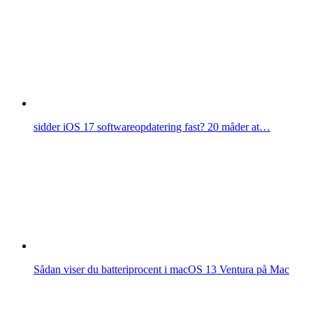
sidder iOS 17 softwareopdatering fast? 20 måder at…
Sådan viser du batteriprocent i macOS 13 Ventura på Mac