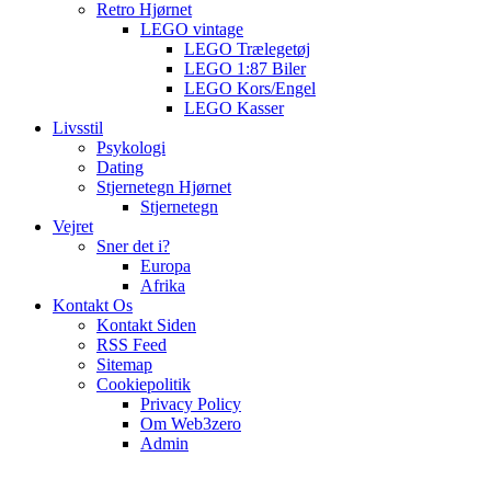
Retro Hjørnet
LEGO vintage
LEGO Trælegetøj
LEGO 1:87 Biler
LEGO Kors/Engel
LEGO Kasser
Livsstil
Psykologi
Dating
Stjernetegn Hjørnet
Stjernetegn
Vejret
Sner det i?
Europa
Afrika
Kontakt Os
Kontakt Siden
RSS Feed
Sitemap
Cookiepolitik
Privacy Policy
Om Web3zero
Admin