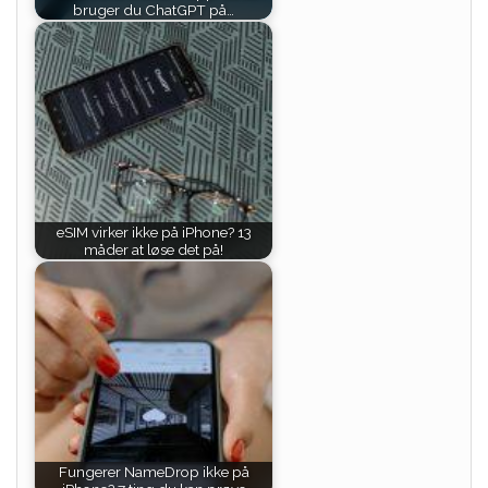
bruger du ChatGPT på…
eSIM virker ikke på iPhone? 13
måder at løse det på!
Fungerer NameDrop ikke på