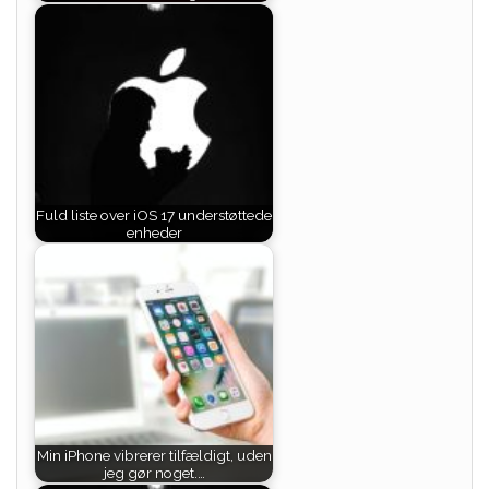
Fuld liste over iOS 17 understøttede
enheder
Min iPhone vibrerer tilfældigt, uden
jeg gør noget.…