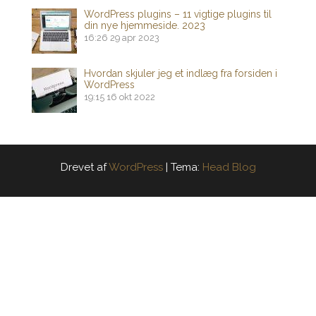
WordPress plugins – 11 vigtige plugins til
din nye hjemmeside. 2023
16:26
29 apr 2023
Hvordan skjuler jeg et indlæg fra forsiden i
WordPress
19:15
16 okt 2022
Drevet af
WordPress
|
Tema:
Head Blog