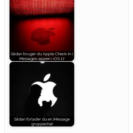
Sådan bruger du Apple Check-In i
Messages-appen i iOS 17
Sådan forlader du en iMessage
gruppechat