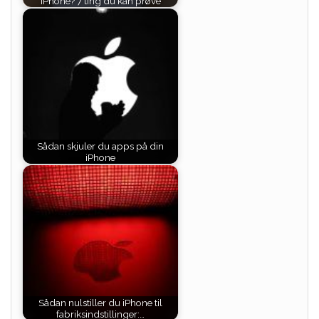
iPhone? 7 ting du kan prøve
Sådan skjuler du apps på din
iPhone
Sådan nulstiller du iPhone til
fabriksindstillinger:…