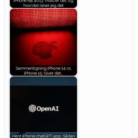
iPhone fejl 4013: hvad er det, og
hvordan løser jeg det
Sammenligning iPhone 14 vs.
iPhone 15: Giver det…
Hent iPhone chatGPT app: Sådan