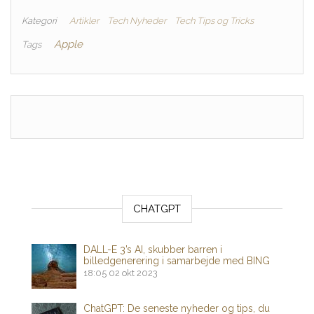
Kategori
Artikler
Tech Nyheder
Tech Tips og Tricks
Apple
Tags
CHATGPT
DALL-E 3’s AI, skubber barren i
billedgenerering i samarbejde med BING
18:05
02 okt 2023
ChatGPT: De seneste nyheder og tips, du