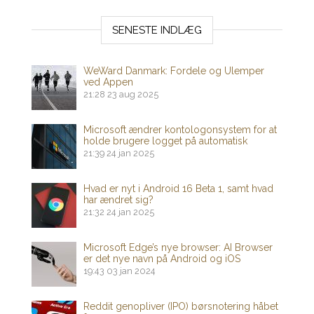
SENESTE INDLÆG
WeWard Danmark: Fordele og Ulemper
ved Appen
21:28
23 aug 2025
Microsoft ændrer kontologonsystem for at
holde brugere logget på automatisk
21:39
24 jan 2025
Hvad er nyt i Android 16 Beta 1, samt hvad
har ændret sig?
21:32
24 jan 2025
Microsoft Edge’s nye browser: AI Browser
er det nye navn på Android og iOS
19:43
03 jan 2024
Reddit genopliver (IPO) børsnotering håbet