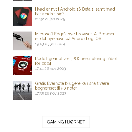
Hvad er nyt i Android 16 Beta 1, samt hvad
har ændret sig?
21:32
24 jan 2025
Microsoft Edge’s nye browser: AI Browser
er det nye navn på Android og iOS
19:43
03 jan 2024
Reddit genopliver (IPO) børsnotering håbet
for 2024
17:41
28 nov 2023
Gratis Evernote brugere kan snart være
begrænset til 50 noter
17:35
28 nov 2023
GAMING HJØRNET