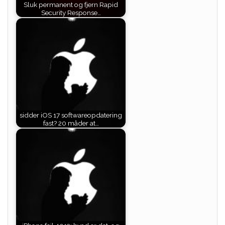
Sluk permanent og fjern Rapid
Security Response…
sidder iOS 17 softwareopdatering
fast? 20 måder at…