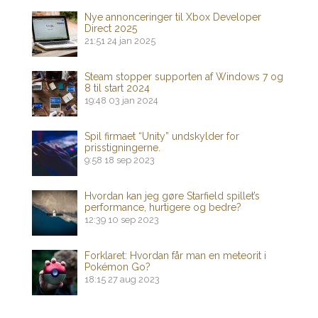
Nye annonceringer til Xbox Developer
Direct 2025
21:51
24 jan 2025
Steam stopper supporten af ​​Windows 7 og
8 til start 2024
19:48
03 jan 2024
Spil firmaet “Unity” undskylder for
prisstigningerne.
9:58
18 sep 2023
Hvordan kan jeg gøre Starfield spillet’s
performance, hurtigere og bedre?
12:39
10 sep 2023
Forklaret: Hvordan får man en meteorit i
Pokémon Go?
18:15
27 aug 2023