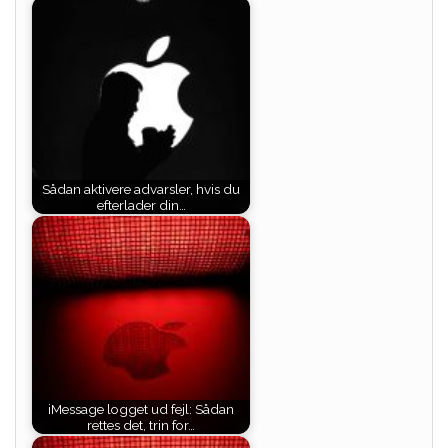
Sådan aktivere advarsler, hvis du
efterlader din…
iMessage logget ud fejl: Sådan
rettes det, trin for…