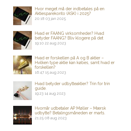
Hvor meget må der indbetales på en
Aktiesparekonto (ASK) i 2025?
20:18
03 jan 2025
Hvad er FAANG virksomheder? Hvad
betyder FAANG? Bliv klogere på det
19:10
22 aug 2023
Hvad er forskellen på A og B aktier –
Hvilken type aktie kan købes, samt hvad er
forskellen?
16:47
15 aug 2023
Hvad betyder udbytteaktier? Trin for trin
guide.
19:23
14 aug 2023
Hvornår udbetaler AP Møller – Mærsk
udbytte? Betalingsmåneden er marts.
21:25
08 aug 2023