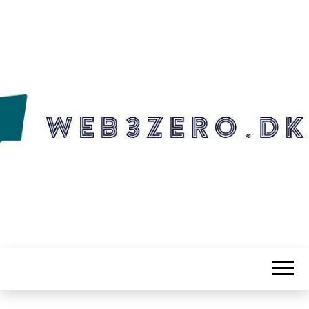
WEB3ZERO.DK
Web3zero.dk