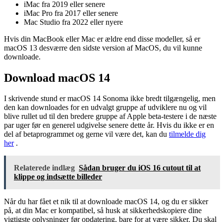
iMac fra 2019 eller senere
iMac Pro fra 2017 eller senere
Mac Studio fra 2022 eller nyere
Hvis din MacBook eller Mac er ældre end disse modeller, så er
macOS 13 desværre den sidste version af MacOS, du vil kunne
downloade.
Download macOS 14
I skrivende stund er macOS 14 Sonoma ikke bredt tilgængelig, men
den kan downloades for en udvalgt gruppe af udviklere nu og vil
blive rullet ud til den bredere gruppe af Apple beta-testere i de næste
par uger før en generel udgivelse senere dette år. Hvis du ikke er en
del af betaprogrammet og gerne vil være det, kan du
tilmelde dig
her
.
Relaterede indlæg
Sådan bruger du iOS 16 cutout til at
klippe og indsætte billeder
Når du har fået et nik til at downloade macOS 14, og du er sikker
på, at din Mac er kompatibel, så husk at sikkerhedskopiere dine
vigtigste oplysninger før opdatering, bare for at være sikker. Du skal