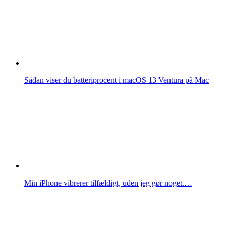
Sådan viser du batteriprocent i macOS 13 Ventura på Mac
Min iPhone vibrerer tilfældigt, uden jeg gør noget.…