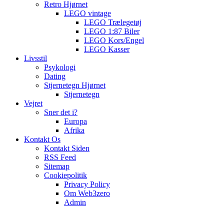
Retro Hjørnet
LEGO vintage
LEGO Trælegetøj
LEGO 1:87 Biler
LEGO Kors/Engel
LEGO Kasser
Livsstil
Psykologi
Dating
Stjernetegn Hjørnet
Stjernetegn
Vejret
Sner det i?
Europa
Afrika
Kontakt Os
Kontakt Siden
RSS Feed
Sitemap
Cookiepolitik
Privacy Policy
Om Web3zero
Admin