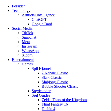
Forsiden
Web3zero.dk
Web3zero.dk
Technology
Artificial Intelligence
ChatGPT
Google Bard
Social Media
TikTok
Snapchat
Meta
Instagram
WhatsApp
X.com
Entertainment
Games
Spil Hjørnet
7 Kabale Classic
Skak Classic
Mahjong Classic
Bubble Shooter Classic
Snydekoder
Spil Guides
Zelda: Tears of the Kingdom
FInal Fantasy 16
Diablo 4