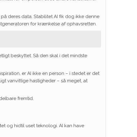
på deres data. Stabilitet AI fik dog ikke denne
stgeneratoren for krænkelse af ophavsretten.
ligt beskyttet. Så den skal i det mindste
ration, er AI ikke en person – i stedet er det
igt vanvittige hastigheder – så meget, at
ddelbare fremtid.
et og hidtil uset teknologi. AI kan have