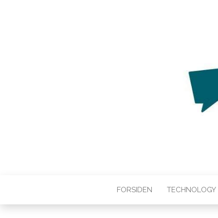
WEB3ZERO
Web3zero.dk
FORSIDEN
TECHNOLOGY