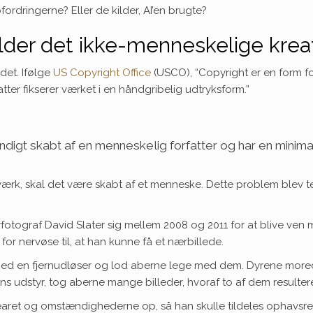
dringerne? Eller de kilder, AI’en brugte?
der det ikke-menneskelige krea
 det. Ifølge
US Copyright Office
(USCO), “Copyright er en form fo
atter fikserer værket i en håndgribelig udtryksform.”
digt skabt af en menneskelig forfatter og har en minimal 
 værk, skal det være skabt af et menneske. Dette problem blev 
fotograf David Slater sig mellem 2008 og 2011 for at blive ven 
g for nervøse til, at han kunne få et nærbillede.
 med en fjernudløser og lod aberne lege med dem. Dyrene mored
udstyr, tog aberne mange billeder, hvoraf to af dem resultered
aret og omstændighederne op, så han skulle tildeles ophavsrett