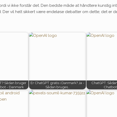
rdi vi ikke forstår det. Den bedste måde at håndtere kunstig inte
r vil helt sikkert være endeløse debatter om dette; det er der
T? Sådan bruger
Er ChatGPT gratis i Danmark? Ja -
ChatGPT: Sådan
tbot - Danmark
Sådan bruges…
Chatbot 