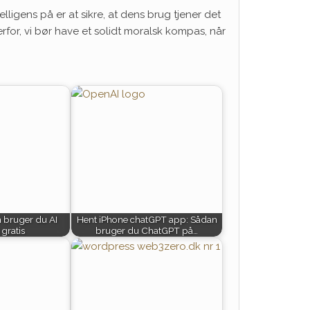
lligens på er at sikre, at dens brug tjener det
for, vi bør have et solidt moralsk kompas, når
 bruger du AI
Hent iPhone chatGPT app: Sådan
gratis
bruger du ChatGPT på…