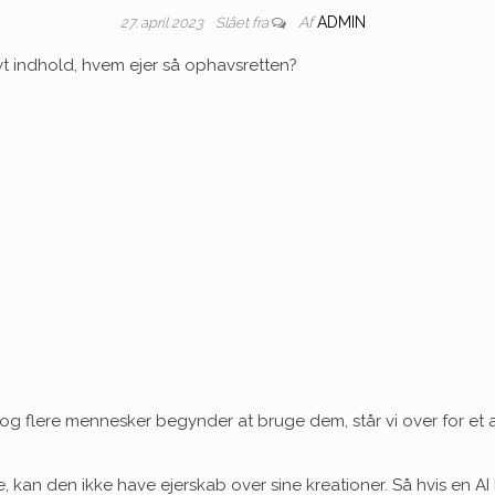
Af
ADMIN
27. april 2023
Slået fra
nyt indhold, hvem ejer så ophavsretten?
 og flere mennesker begynder at bruge dem, står vi over for et
, kan den ikke have ejerskab over sine kreationer. Så hvis en AI l