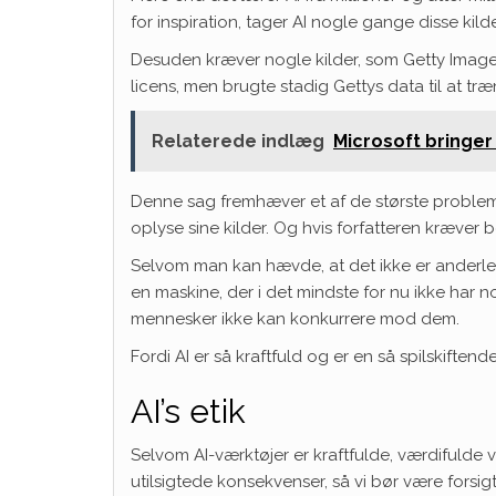
for inspiration, tager AI nogle gange disse kil
Desuden kræver nogle kilder, som Getty Images,
licens, men brugte stadig Gettys data til at 
Relaterede indlæg
Microsoft bringer
Denne sag fremhæver et af de største problemer
oplyse sine kilder. Og hvis forfatteren kræver b
Selvom man kan hævde, at det ikke er anderlede
en maskine, der i det mindste for nu ikke har 
mennesker ikke kan konkurrere mod dem.
Fordi AI er så kraftfuld og er en så spilskiften
AI’s etik
Selvom AI-værktøjer er kraftfulde, værdifulde v
utilsigtede konsekvenser, så vi bør være forsig