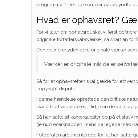
programmør? Den person, der påbegyndte opfor
Hvad er ophavsret? Gæl
Før vi taler om ophavsret, skal vi først definere
originale forfatterskabsværker, så snart en forf
Den definerer yderligere originale værker som:
Værker er originale, når de er selvstæn
Så for at ophavsretten skal gælde for ethvert
copyright dispute.
I denne hændelse oprettede den britiske natur
stand til at vinde deres tillid, men de var stadi
Så han satte sit kameraudstyr op på et stativ
fjernudløserknappen, mens de legede med hans 
Fotografen argumenterede for, at han satte ge