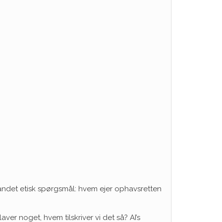
 andet etisk spørgsmål: hvem ejer ophavsretten
aver noget, hvem tilskriver vi det så? AI’s