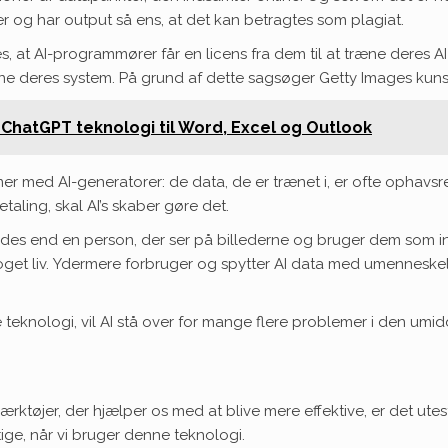
der og har output så ens, at det kan betragtes som plagiat.
 at AI-programmører får en licens fra dem til at træne deres AI 
træne deres system. På grund af dette sagsøger Getty Images kun
 ChatGPT teknologi til Word, Excel og Outlook
 med AI-generatorer: de data, de er trænet i, er ofte ophavsret
etaling, skal AI’s skaber gøre det.
s end en person, der ser på billederne og bruger dem som inspi
noget liv. Ydermere forbruger og spytter AI data med umenneskel
de teknologi, vil AI stå over for mange flere problemer i den umi
ærktøjer, der hjælper os med at blive mere effektive, er det utest
tige, når vi bruger denne teknologi.