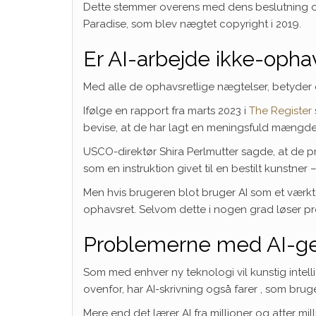
Dette stemmer overens med dens beslutning om
Paradise, som blev nægtet copyright i 2019.
Er AI-arbejde ikke-opha
Med alle de ophavsretlige nægtelser, betyder d
Ifølge en rapport fra marts 2023 i
The Register
bevise, at de har lagt en meningsfuld mængde k
USCO-direktør Shira Perlmutter sagde, at de pro
som en instruktion givet til en bestilt kunstn
Men hvis brugeren blot bruger AI som et værkt
ophavsret. Selvom dette i nogen grad løser pr
Problemerne med AI-ge
Som med enhver ny teknologi vil kunstig intell
ovenfor, har AI-skrivning også farer , som brug
Mere end det lærer AI fra millioner og atter m