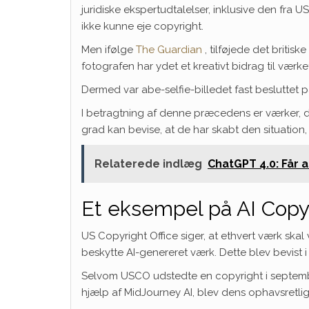
juridiske ekspertudtalelser, inklusive den fra U
ikke kunne eje copyright.
Men ifølge
The Guardian
, tilføjede det briti
fotografen har ydet et kreativt bidrag til værke
Dermed var abe-selfie-billedet fast besluttet p
I betragtning af denne præcedens er værker, der
grad kan bevise, at de har skabt den situatio
Relaterede indlæg
ChatGPT 4.0: Får 
Et eksempel på AI Copyr
US Copyright Office siger, at ethvert værk skal
beskytte AI-genereret værk. Dette blev bevist i
Selvom USCO udstedte en copyright i septembe
hjælp af MidJourney AI, blev dens ophavsretlig