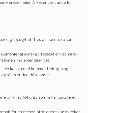
genererede maleri A Recent Entrance to
retligt beskyttet, “hvis et menneske kan
elementer af ejerskab. I stedet er det mere
 maskinen implementerer det.
 – så kan værket komme i betragtning til
et også en anden dåse orme.
rne omkring AI-kunst, som vi har diskuteret
normalt for en person at se andre kunstværker