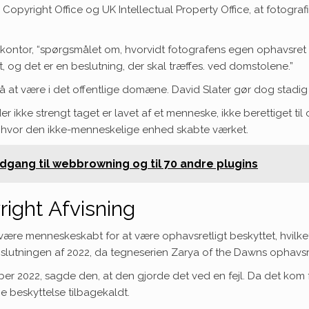
S Copyright Office og UK Intellectual Property Office, at fotogra
ske kontor, “spørgsmålet om, hvorvidt fotografens egen ophavsre
t, og det er en beslutning, der skal træffes. ved domstolene.”
å at være i det offentlige domæne. David Slater gør dog stadig k
 ikke strengt taget er lavet af et menneske, ikke berettiget til
n, hvor den ikke-menneskelige enhed skabte værket.
adgang til webbrowning og til 70 andre plugins
ight Afvisning
 være menneskeskabt for at være ophavsretligt beskyttet, hvilke
 slutningen af ​​2022, da tegneserien Zarya of the Dawns ophavsr
r 2022, sagde den, at den gjorde det ved en fejl. Da det kom 
e beskyttelse tilbagekaldt.