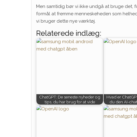
Men samtidig bør vi ikke undgå at bruge det, fo
formål at fremme menneskeheden som helhed. De
vi bruger dette nye værktøj.
Relaterede indlæg:
ChatGPT: De seneste nyheder og
Hvad er ChatGP
tips, du har brug for at vide
du den AI-cha