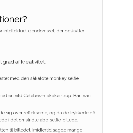
tioner?
r intellektuel ejendomsret, der beskytter
grad af kreativitet.
testet med den såkaldte monkey selfie
med en vild Celebes-makaker-trop. Han var i
e sig over reflekserne, og da de trykkede på
e i det omstridte abe-selfie-billede.
en til billedet. Imidlertid sagde mange