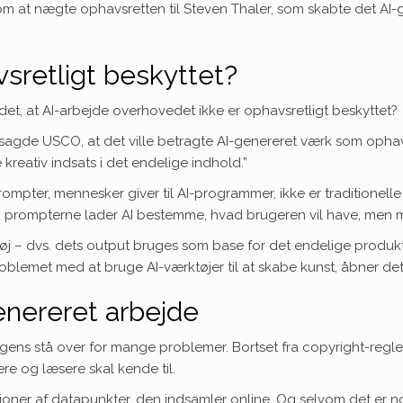
 at nægte ophavsretten til Steven Thaler, som skabte det AI-
vsretligt beskyttet?
et, at AI-arbejde overhovedet ikke er ophavsretligt beskyttet?
sagde USCO, at det ville betragte AI-genereret værk som ophavs
reativ indsats i det endelige indhold.”
mpter, mennesker giver til AI-programmer, ikke er traditionelle 
er – prompterne lader AI bestemme, hvad brugeren vil have, men
øj – dvs. dets output bruges som base for det endelige produkt
oblemet med at bruge AI-værktøjer til at skabe kunst, åbner d
nereret arbejde
igens stå over for mange problemer. Bortset fra copyright-regle
ere og læsere skal kende til.
illioner af datapunkter, den indsamler online. Og selvom det er 