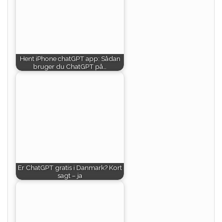
Hent iPhone chatGPT app: Sådan
bruger du ChatGPT på…
Er ChatGPT gratis i Danmark? Kort
sagt – ja