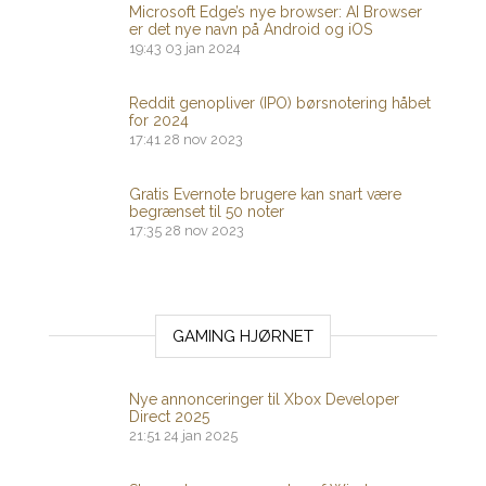
Microsoft Edge’s nye browser: AI Browser
er det nye navn på Android og iOS
19:43
03 jan 2024
Reddit genopliver (IPO) børsnotering håbet
for 2024
17:41
28 nov 2023
Gratis Evernote brugere kan snart være
begrænset til 50 noter
17:35
28 nov 2023
GAMING HJØRNET
Nye annonceringer til Xbox Developer
Direct 2025
21:51
24 jan 2025