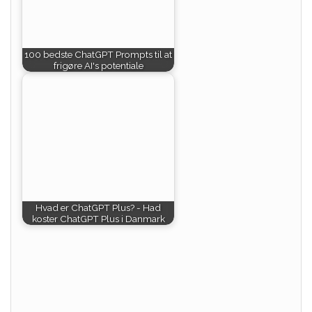
100 bedste ChatGPT Prompts til at
frigøre AI's potentiale
Hvad er ChatGPT Plus? - Had
koster ChatGPT Plus i Danmark