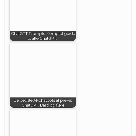
ChatGPT Prompts: Komplet guide
til alle ChatGPT…
De bedste AI-chatbots at prøve:
ChatGPT, Bard og flere