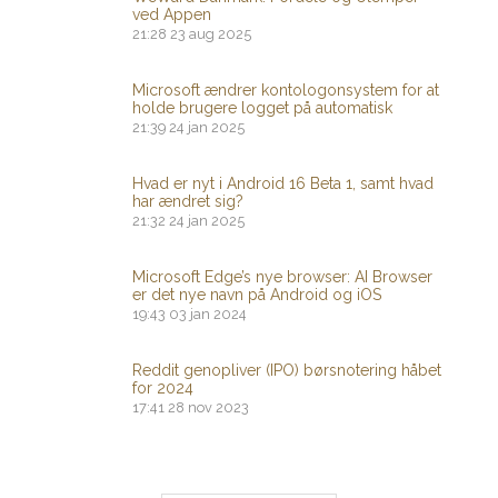
ved Appen
21:28
23 aug 2025
Microsoft ændrer kontologonsystem for at
holde brugere logget på automatisk
21:39
24 jan 2025
Hvad er nyt i Android 16 Beta 1, samt hvad
har ændret sig?
21:32
24 jan 2025
Microsoft Edge’s nye browser: AI Browser
er det nye navn på Android og iOS
19:43
03 jan 2024
Reddit genopliver (IPO) børsnotering håbet
for 2024
17:41
28 nov 2023