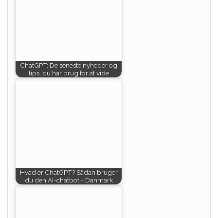
ChatGPT: De seneste nyheder og
tips, du har brug for at vide
Hvad er ChatGPT? Sådan bruger
du den AI-chatbot - Danmark