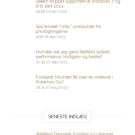
Steam stopper supporten af ​​Windows 7 og
8 til start 2024
19:48
03 jan 2024
Spil firmaet “Unity” undskylder for
prisstigningerne.
9:58
18 sep 2023
Hvordan kan jeg gøre Starfield spillet’s
performance, hurtigere og bedre?
12:39
10 sep 2023
Forklaret: Hvordan får man en meteorit i
Pokémon Go?
18:15
27 aug 2023
SENESTE INDLÆG
WeWard Danmark: Fordele og Ulemper