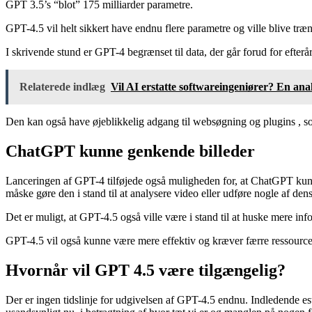
GPT 3.5’s “blot” 175 milliarder parametre.
GPT-4.5 vil helt sikkert have endnu flere parametre og ville blive træn
I skrivende stund er GPT-4 begrænset til data, der går forud for efte
Relaterede indlæg
Vil AI erstatte softwareingeniører? En ana
Den kan også have øjeblikkelig adgang til websøgning og
plugins
, s
ChatGPT kunne genkende billeder
Lanceringen af ​​GPT-4 tilføjede også muligheden for, at ChatGPT kun
måske gøre den i stand til at analysere video eller udføre nogle af 
Det er muligt, at GPT-4.5 også ville være i stand til at huske mere info
GPT-4.5 vil også kunne være mere effektiv og kræver færre ressourcer 
Hvornår vil GPT 4.5 være tilgængelig?
Der er ingen tidslinje for udgivelsen af ​​GPT-4.5 endnu. Indledende 