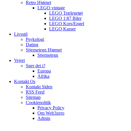
Retro Hjørnet
LEGO vintage
LEGO Trælegetøj
LEGO 1:87 Biler
LEGO Kors/Engel
LEGO Kasser
Livsstil
Psykologi
Dating
Stjernetegn Hjørnet
Stjernetegn
Vejret
Sner det i?
Europa
Afrika
Kontakt Os
Kontakt Siden
RSS Feed
Sitemap
Cookiepolitik
Privacy Policy
Om Web3zero
Admin