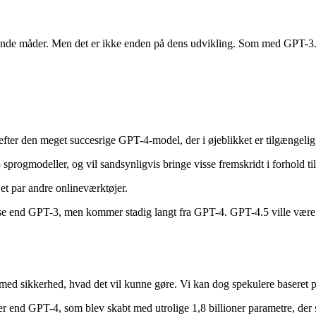
nende måder. Men det er ikke enden på dens udvikling. Som med GPT-3.
efter den meget succesrige GPT-4-model, der i øjeblikket er tilgængeli
sprogmodeller, og vil sandsynligvis bringe visse fremskridt i forhold til d
t par andre onlineværktøjer.
tåelse end GPT-3, men kommer stadig langt fra GPT-4. GPT-4.5 ville vær
e med sikkerhed, hvad det vil kunne gøre. Vi kan dog spekulere baseret 
er end GPT-4, som blev skabt med utrolige 1,8 billioner parametre, der 