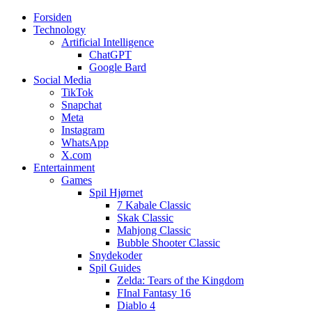
Forsiden
Web3zero.dk
Web3zero.dk
Technology
Artificial Intelligence
ChatGPT
Google Bard
Social Media
TikTok
Snapchat
Meta
Instagram
WhatsApp
X.com
Entertainment
Games
Spil Hjørnet
7 Kabale Classic
Skak Classic
Mahjong Classic
Bubble Shooter Classic
Snydekoder
Spil Guides
Zelda: Tears of the Kingdom
FInal Fantasy 16
Diablo 4