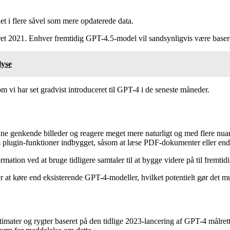
et i flere såvel som mere opdaterede data.
råret 2021. Enhver fremtidig GPT-4.5-model vil sandsynligvis være base
lyse
om vi har set gradvist introduceret til GPT-4 i de seneste måneder.
ne genkende billeder og reagere meget mere naturligt og med flere nuan
dens plugin-funktioner indbygget, såsom at læse PDF-dokumenter eller en
rmation ved at bruge tidligere samtaler til at bygge videre på til fremtid
at køre end eksisterende GPT-4-modeller, hvilket potentielt gør det mu
estimater og rygter baseret på den tidlige 2023-lancering af GPT-4 målre