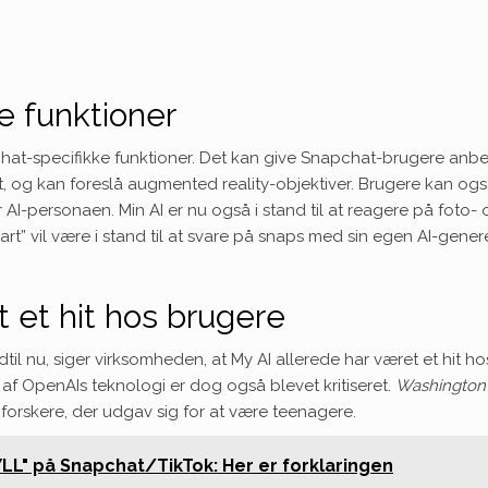
e funktioner
t-specifikke funktioner. Det kan give Snapchat-brugere anbefal
 og kan foreslå augmented reality-objektiver. Brugere kan også t
r AI-personaen. Min AI er nu også i stand til at reagere på foto-
rt” vil være i stand til at svare på snaps med sin egen AI-gene
t et hit hos brugere
til nu, siger virksomheden, at My AI allerede har været et hit h
 OpenAIs teknologi er dog også blevet kritiseret.
Washington
l forskere, der udgav sig for at være teenagere.
L" på Snapchat/TikTok: Her er forklaringen