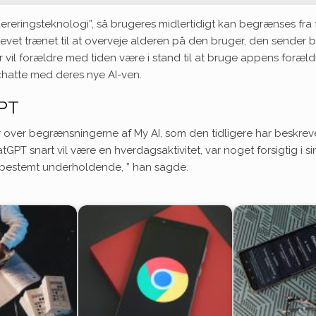
ereringsteknologi”, så brugeres midlertidigt kan begrænses fra 
levet trænet til at overveje alderen på den bruger, den sender b
 vil forældre med tiden være i stand til at bruge appens forældre
chatte med deres nye AI-ven.
GPT
 over begrænsningerne af My AI, som den tidligere har beskrevet s
GPT snart vil være en hverdagsaktivitet, var noget forsigtig i si
er bestemt underholdende, ” han sagde.