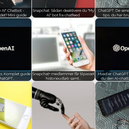
 AI" Chatbot -
Snapchat: Sådan deaktivere du "My
ChatGPT: De sene
det? Mini guide.
Al" bot fra chatfeed.
tips, du har br
: Komplet guide
Snapchat+ medlemmer får tilpasset
Hvad er ChatGPT
 ChatGPT…
historieudløb samt…
du den AI-chat