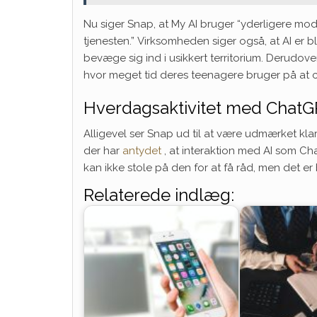
Nu siger Snap, at My AI bruger “yderligere mod
tjenesten.” Virksomheden siger også, at AI er b
bevæge sig ind i usikkert territorium. Derudover
hvor meget tid deres teenagere bruger på at 
Hverdagsaktivitet med Chat
Alligevel ser Snap ud til at være udmærket klar
der har
antydet
, at interaktion med AI som Chat
kan ikke stole på den for at få råd, men det 
Relaterede indlæg: