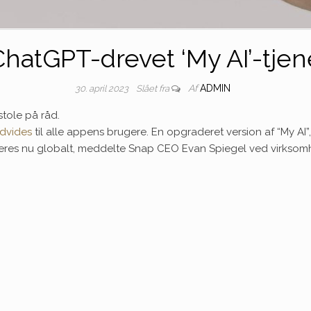
atGPT-drevet ‘My AI’-tjene
Af
ADMIN
30. april 2023
Slået fra
stole på råd.
dvides
til alle appens brugere. En opgraderet version af “My AI”, 
ceres nu globalt, meddelte Snap CEO Evan Spiegel ved virkso