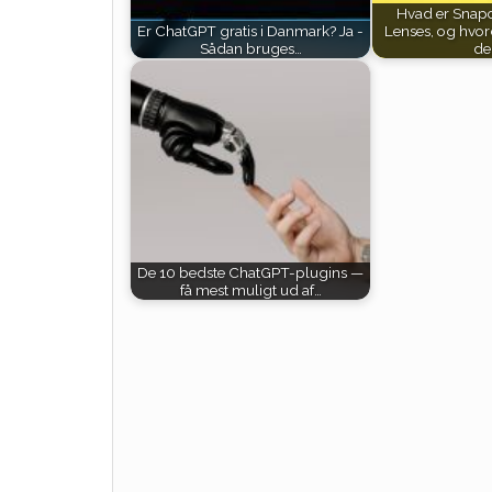
Hvad er Snap
Er ChatGPT gratis i Danmark? Ja -
Lenses, og hvo
Sådan bruges…
de
De 10 bedste ChatGPT-plugins —
få mest muligt ud af…