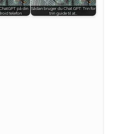
ChatGPT på din
Sådan bruger du Chat GPT: Trin for
roid telefon
trin guide til at…