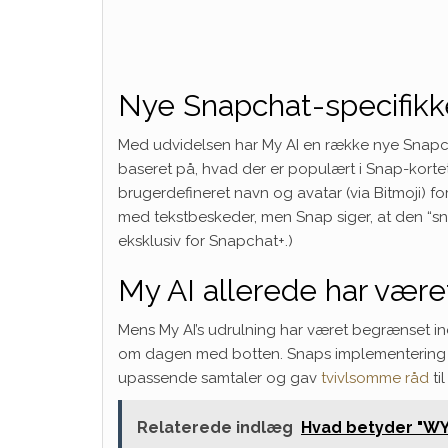
Nye Snapchat-specifikk
Med udvidelsen har My AI en række nye Snapcha
baseret på, hvad der er populært i Snap-kortet,
brugerdefineret navn og avatar (via Bitmoji) fo
med tekstbeskeder, men Snap siger, at den “sna
eksklusiv for Snapchat+.)
My AI allerede har være
Mens My AI’s udrulning har været begrænset ind
om dagen med botten. Snaps implementering af
upassende samtaler og gav
tvivlsomme råd
ti
Relaterede indlæg
Hvad betyder "WYL