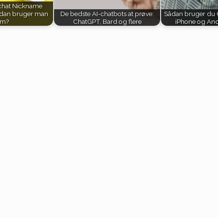
chat Nickname
rdan bruger man
De bedste AI-chatbots at prøve:
Sådan bruger du 
m?
ChatGPT, Bard og flere
iPhone og And