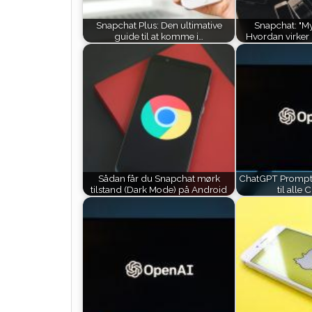
Snapchat Plus: Den ultimative
Snapchat: "My
guide til at komme i…
Hvordan virker 
Sådan får du Snapchat mørk
ChatGPT Prompts
tilstand (Dark Mode) på Android
til alle