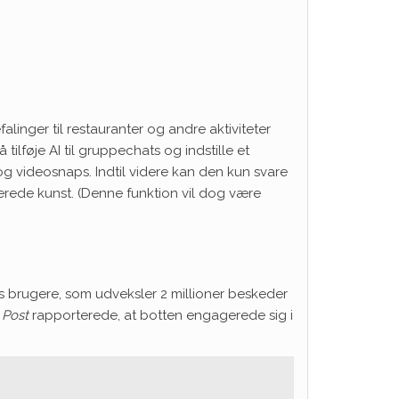
inger til restauranter og andre aktiviteter
ilføje AI til gruppechats og indstille et
 og videosnaps. Indtil videre kan den kun svare
rerede kunst. (Denne funktion vil dog være
os brugere, som udveksler 2 millioner beskeder
 Post
rapporterede, at botten engagerede sig i