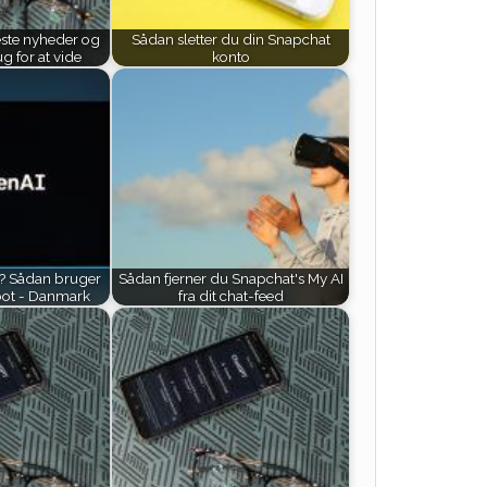
ste nyheder og
Sådan sletter du din Snapchat
ug for at vide
konto
? Sådan bruger
Sådan fjerner du Snapchat's My AI
bot - Danmark
fra dit chat-feed