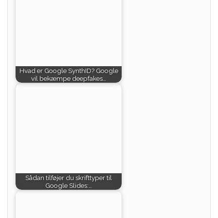
Hvad er Google SynthID? Google
vil bekæmpe deepfakes…
Sådan tilføjer du skrifttyper til
Google Slides:…