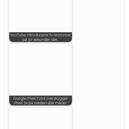
YouTube introducerer tv-annoncer
på 30 sekunder, der…
Google Pixel Fold overskygger
Pixel 7a på næsten alle måder