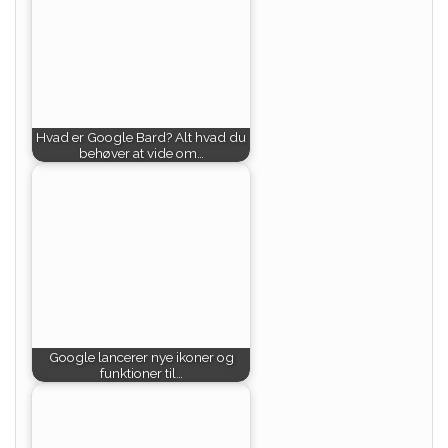
Hvad er Google Bard? Alt hvad du
behøver at vide om…
Google lancerer nye ikoner og
funktioner til…