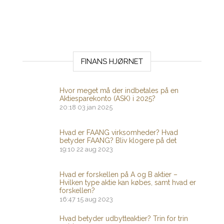
FINANS HJØRNET
Hvor meget må der indbetales på en
Aktiesparekonto (ASK) i 2025?
20:18
03 jan 2025
Hvad er FAANG virksomheder? Hvad
betyder FAANG? Bliv klogere på det
19:10
22 aug 2023
Hvad er forskellen på A og B aktier –
Hvilken type aktie kan købes, samt hvad er
forskellen?
16:47
15 aug 2023
Hvad betyder udbytteaktier? Trin for trin