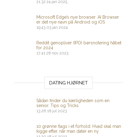
21:32
24 jan 2025
Microsoft Edge’s nye browser: AI Browser
er det nye navn på Android og iOS
19:43
03 jan 2024
Reddit genopliver (IPO) børsnotering håbet
for 2024
17:41
28 nov 2023
DATING HJØRNET
Sådan finder du kærligheden som en
senior. Tips og Tricks
13:26
18 jul 2023
10 grønne flags i et forhold: Hvad skal man
kigge efter, når man dater en ny
13:20
18 jul 2023