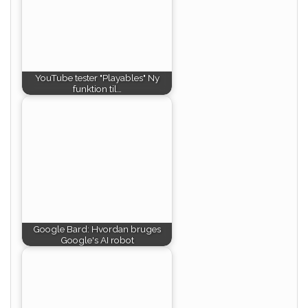
YouTube tester "Playables" Ny
funktion til…
Google Bard: Hvordan bruges
Google's AI robot