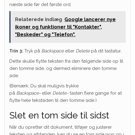
næste side før det første ord.
Relaterede indlæg
Google lancerer nye
ikoner og funktioner til "Kontakter",
"Beskeder" og "Telefon".
Trin 3:
Tryk på
Backspace
eller
Delete
på dit tastatur.
Dette skulle flytte teksten fra den følgende side op til
den tomme side, og dermed eliminere den tomme
side.
(Bemærk: Du skal muligvis trykke
på
Backspace-
eller
Delete-
tasten flere gange for at
flytte hele tekstsiden til den tomme side.)
Slet en tom side til sidst
Når du opretter dit dokument, tilføjer og justerer
teksten og afstanden, kan du se en tom side pop op i