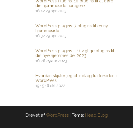
WordPress Plugins: 10 plugins til at gøre
din hjemmeside hurtigere.
16:42
29 apr 2023
WordPress plugins: 7 plugins til en ny
hjemmeside.
16:32
29 apr 2023
WordPress plugins – 11 vigtige plugins til
din nye hjemmeside. 2023
16:26
29 apr 2023
Hvordan skjuler jeg et indlæg fra forsiden i
WordPress
19:15
16 okt 2022
Drevet af
WordPress
|
Tema:
Head Blog