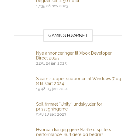
begrænset til 50 noter
17:35
28 nov 2023
GAMING HJØRNET
Nye annonceringer til Xbox Developer
Direct 2025
21:51
24 jan 2025
Steam stopper supporten af ​​Windows 7 og
8 til start 2024
19:48
03 jan 2024
Spil firmaet “Unity” undskylder for
prisstigningerne.
9:58
18 sep 2023
Hvordan kan jeg gøre Starfield spillet’s
performance, hurtigere og bedre?