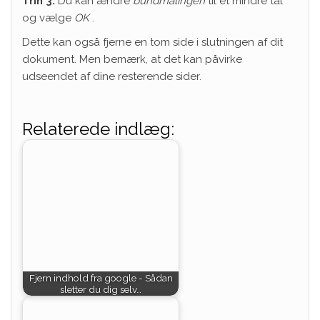
Trin 3:
Du kan ændre
bundmålingen
til et mindre tal
og vælge
OK
.
Dette kan også fjerne en tom side i slutningen af ​​dit
dokument. Men bemærk, at det kan påvirke
udseendet af dine resterende sider.
Relaterede indlæg:
Fjern indhold fra google - Sådan
sletter du dig selv…