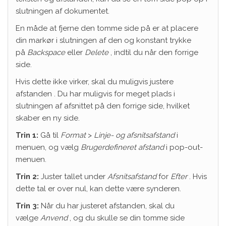
slutningen af ​​dokumentet.
En måde at fjerne den tomme side på er at placere
din markør i slutningen af ​​den og konstant trykke
på
Backspace
eller
Delete
, indtil du når den forrige
side.
Hvis dette ikke virker, skal du muligvis justere
afstanden . Du har muligvis for meget plads i
slutningen af ​​afsnittet på den forrige side, hvilket
skaber en ny side.
Trin 1:
Gå til
Format
>
Linje- og afsnitsafstand
i
menuen, og vælg
Brugerdefineret afstand
i pop-out-
menuen.
Trin 2:
Juster tallet under
Afsnitsafstand
for
Efter
. Hvis
dette tal er over nul, kan dette være synderen.
Trin 3:
Når du har justeret afstanden, skal du
vælge
Anvend
, og du skulle se din tomme side