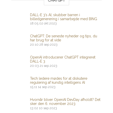
CHATGPT
DALL-E 3’s AI, skubber barren i
billedgenerering i samarbejde med BING
18:05
02 okt 2023
ChatGPT: De seneste nyheder og tips, du
har brug for at vide
20:10
28 sep 2023
OpenAI introducerer ChatGPT integreret
DALL-E 3
20:03
21 sep 2023
Tech ledere mødes for at diskutere
regulering af kunstig intelligens AI
15:11
14 sep 2023
Hvornår bliver OpenAI DevDay afholdt? Det
sker den 6. november 2023
13:02
10 sep 2023