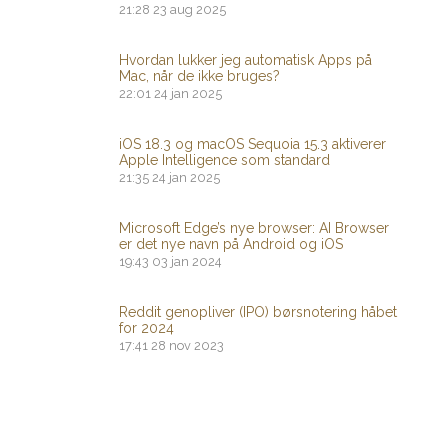
21:28
23 aug 2025
Hvordan lukker jeg automatisk Apps på
Mac, når de ikke bruges?
22:01
24 jan 2025
iOS 18.3 og macOS Sequoia 15.3 aktiverer
Apple Intelligence som standard
21:35
24 jan 2025
Microsoft Edge’s nye browser: AI Browser
er det nye navn på Android og iOS
19:43
03 jan 2024
Reddit genopliver (IPO) børsnotering håbet
for 2024
17:41
28 nov 2023