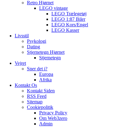
Retro Hjørnet
LEGO vintage
LEGO Trælegetøj
LEGO 1:87 Biler
LEGO Kors/Engel
LEGO Kasser
Livsstil
Psykologi
Dating
Stjernetegn Hjørnet
Stjernetegn
Vejret
Sner det i?
Europa
Afrika
Kontakt Os
Kontakt Siden
RSS Feed
Sitemap
Cookiepolitik
Privacy Policy
Om Web3zero
Admin