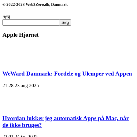
© 2022-2023 Web3Zero.dk, Danmark
Søg
Søg
Apple Hjørnet
WeWard Danmark: Fordele og Ulemper ved Appen
21:28
23 aug 2025
Hvordan lukker jeg automatisk Apps på Mac, når
de ikke bruges?
22:01
24 jan 2025