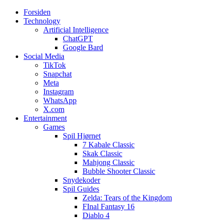
Forsiden
Web3zero.dk
Web3zero.dk
Technology
Artificial Intelligence
ChatGPT
Google Bard
Social Media
TikTok
Snapchat
Meta
Instagram
WhatsApp
X.com
Entertainment
Games
Spil Hjørnet
7 Kabale Classic
Skak Classic
Mahjong Classic
Bubble Shooter Classic
Snydekoder
Spil Guides
Zelda: Tears of the Kingdom
FInal Fantasy 16
Diablo 4