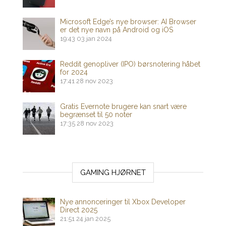
Microsoft Edge’s nye browser: AI Browser
er det nye navn på Android og iOS
19:43
03 jan 2024
Reddit genopliver (IPO) børsnotering håbet
for 2024
17:41
28 nov 2023
Gratis Evernote brugere kan snart være
begrænset til 50 noter
17:35
28 nov 2023
GAMING HJØRNET
Nye annonceringer til Xbox Developer
Direct 2025
21:51
24 jan 2025