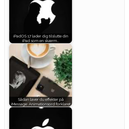
iPadOS 17 lader dig tilslutte din
iPad som en skærm…
Sådan laver du effekter på
iMessage: Animationsord forklaret