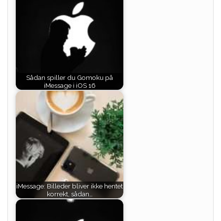
Sådan spiller du Gomoku på
iMessage i iOS 16
iMessage: Billeder bliver ikke hentet
korrekt, sådan…