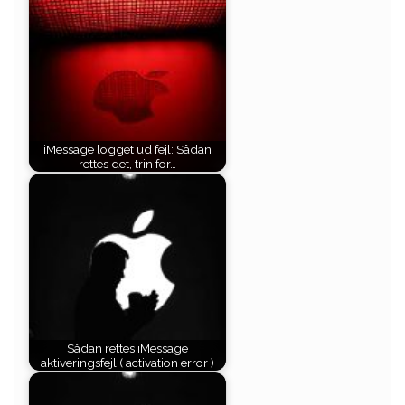
iMessage logget ud fejl: Sådan
rettes det, trin for…
Sådan rettes iMessage
aktiveringsfejl ( activation error )