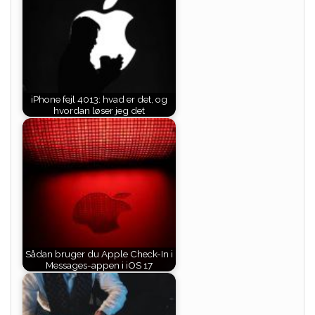
iPhone fejl 4013: hvad er det, og
hvordan løser jeg det
Sådan bruger du Apple Check-In i
Messages-appen i iOS 17