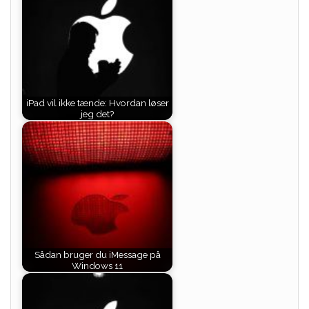
iPad vil ikke tænde: Hvordan løser
jeg det?
Sådan bruger du iMessage på
Windows 11