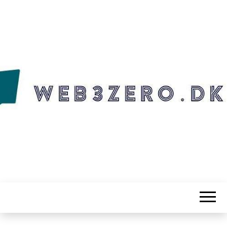
WEB3ZERO.DK
Web3zero.dk