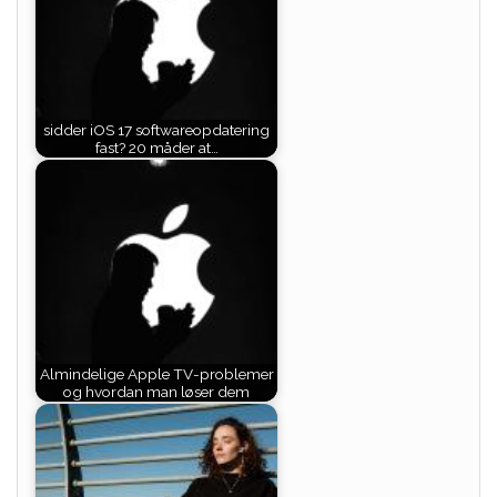
sidder iOS 17 softwareopdatering
fast? 20 måder at…
Almindelige Apple TV-problemer
og hvordan man løser dem