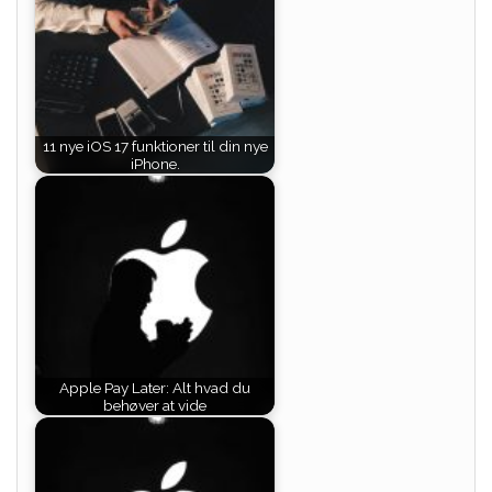
11 nye iOS 17 funktioner til din nye
iPhone.
Apple Pay Later: Alt hvad du
behøver at vide