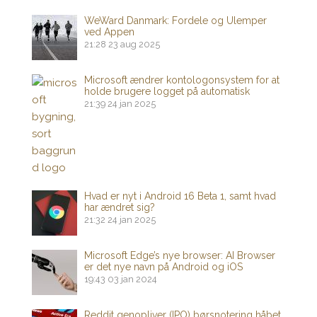
WeWard Danmark: Fordele og Ulemper
ved Appen
21:28
23 aug 2025
Microsoft ændrer kontologonsystem for at
holde brugere logget på automatisk
21:39
24 jan 2025
Hvad er nyt i Android 16 Beta 1, samt hvad
har ændret sig?
21:32
24 jan 2025
Microsoft Edge’s nye browser: AI Browser
er det nye navn på Android og iOS
19:43
03 jan 2024
Reddit genopliver (IPO) børsnotering håbet