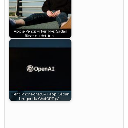
Apple Pencil virker ikke: Sådan
fikser du det, trin…
Hent iPhone chatGPT app: Sådan
bruger du ChatGPT på…