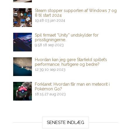
Steam stopper supporten af ​​Windows 7 og
8 til start 2024
19:48
03 jan 2024
Spil firmaet “Unity” undskylder for
prisstigningerne.
9:58
18 sep 2023
Hvordan kan jeg gøre Starfield spillet’s
performance, hurtigere og bedre?
12:39
10 sep 2023
Forklaret: Hvordan får man en meteorit i
Pokémon Go?
18:15
27 aug 2023
SENESTE INDLÆG