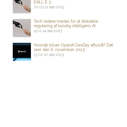
DALL-E 3
20:03
21 sep 2023
Tech ledere mødes for at diskutere
regulering af kunstig intelligens AI
15:11
14 sep 2023
Hvornår bliver OpenAI DevDay afholdt? Det
sker den 6. november 2023
13:02
10 sep 2023