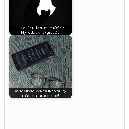
Hvornår udkommer iOS 17:
Nyheder, pris (gratis),…
eSIM virker ikke på iPhone? 13
måder at løse det på!