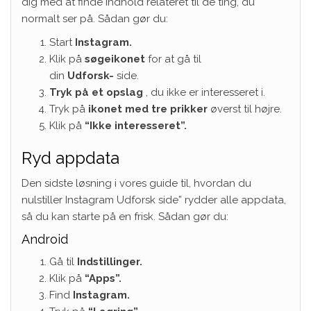
dig med at finde indhold relateret til de ting, du
normalt ser på. Sådan gør du:
Start
Instagram.
Klik på
søgeikonet
for at gå til
din
Udforsk-
side.
Tryk på
et
opslag
, du ikke er interesseret i.
Tryk på
ikonet med tre prikker
øverst til højre.
Klik på
“Ikke interesseret”.
Ryd appdata
Den sidste løsning i vores guide til, hvordan du
nulstiller Instagram Udforsk side” rydder alle appdata,
så du kan starte på en frisk. Sådan gør du:
Android
Gå til
Indstillinger.
Klik på
“Apps”.
Find
Instagram.