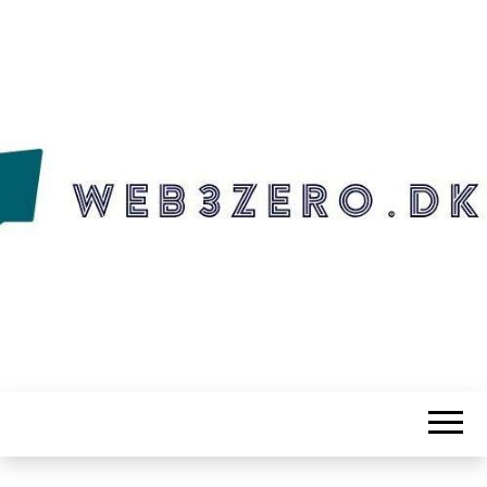
WEB3ZERO.DK
Web3zero.dk