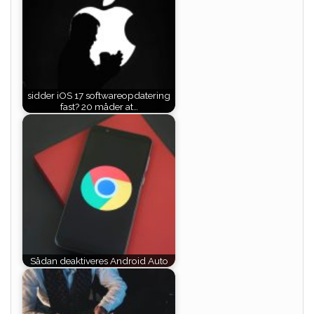
sidder iOS 17 softwareopdatering
fast? 20 måder at…
Sådan deaktiveres Android Auto