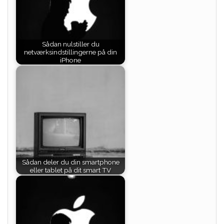
Sådan nulstiller du
netværksindstillingerne på din
iPhone
Sådan deler du din smartphone
eller tablet på dit smart TV