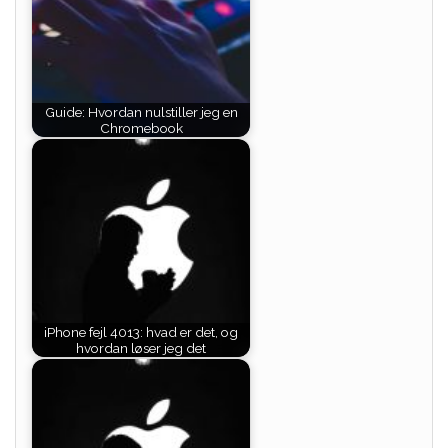
Guide: Hvordan nulstiller jeg en
Chromebook
iPhone fejl 4013: hvad er det, og
hvordan løser jeg det