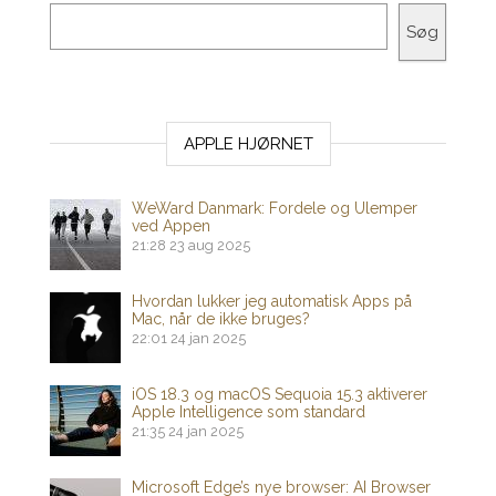
Søg
APPLE HJØRNET
WeWard Danmark: Fordele og Ulemper
ved Appen
21:28
23 aug 2025
Hvordan lukker jeg automatisk Apps på
Mac, når de ikke bruges?
22:01
24 jan 2025
iOS 18.3 og macOS Sequoia 15.3 aktiverer
Apple Intelligence som standard
21:35
24 jan 2025
Microsoft Edge’s nye browser: AI Browser