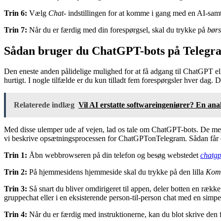
Trin 6:
Vælg
Chat-
indstillingen for at komme i gang med en AI-samt
Trin 7:
Når du er færdig med din forespørgsel, skal du trykke på
børs
Sådan bruger du ChatGPT-bots på Telegr
Den eneste anden pålidelige mulighed for at få adgang til ChatGPT el
hurtigt. I nogle tilfælde er du kun tilladt fem forespørgsler hver dag.
Relaterede indlæg
Vil AI erstatte softwareingeniører? En ana
Med disse ulemper ude af vejen, lad os tale om ChatGPT-bots. De mes
vi beskrive opsætningsprocessen for ChatGPTonTelegram. Sådan får d
Trin 1:
Åbn webbrowseren på din telefon og besøg webstedet
chatg
Trin 2:
På hjemmesidens hjemmeside skal du trykke på den lilla
Kom 
Trin 3:
Så snart du bliver omdirigeret til appen, deler botten en række 
gruppechat eller i en eksisterende person-til-person chat med en simpe
Trin 4:
Når du er færdig med instruktionerne, kan du blot skrive den 