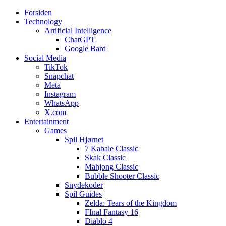
Forsiden
Web3zero.dk
Web3zero.dk
Technology
Artificial Intelligence
ChatGPT
Google Bard
Social Media
TikTok
Snapchat
Meta
Instagram
WhatsApp
X.com
Entertainment
Games
Spil Hjørnet
7 Kabale Classic
Skak Classic
Mahjong Classic
Bubble Shooter Classic
Snydekoder
Spil Guides
Zelda: Tears of the Kingdom
FInal Fantasy 16
Diablo 4