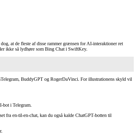
g, at de fleste af disse rammer grænsen for AI-interaktioner ret
heller ikke så lydhøre som Bing Chat i SwiftKey.
TonTelegram, BuddyGPT og RogerDaVinci. For illustrationens skyld vil
I-bot i Telegram.
tset fra en-til-en-chat, kan du også kalde ChatGPT-botten til
r.