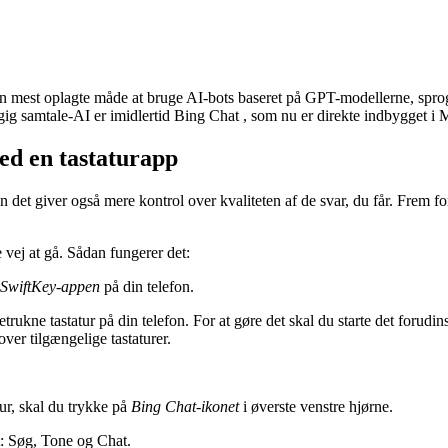
n mest oplagte måde at bruge AI-bots baseret på GPT-modellerne, spr
ig samtale-AI er imidlertid Bing Chat , som nu er direkte indbygget i M
d en tastaturapp
t giver også mere kontrol over kvaliteten af ​​de svar, du får. Frem fo
vej at gå. Sådan fungerer det:
 SwiftKey-appen
på din telefon.
kne tastatur på din telefon. For at gøre det skal du starte det forudinst
 over tilgængelige tastaturer.
ur, skal du trykke på
Bing Chat-ikonet
i øverste venstre hjørne.
t: Søg, Tone og Chat.