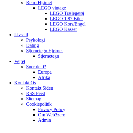
Retro Hjørnet
LEGO vintage
LEGO Trælegetøj
LEGO 1:87 Biler
LEGO Kors/Engel
LEGO Kasser
Livsstil
Psykologi
Dating
Stjernetegn Hjørnet
Stjernetegn
Vejret
Sner det i?
Europa
Afrika
Kontakt Os
Kontakt Siden
RSS Feed
Sitemap
Cookiepolitik
Privacy Policy
Om Web3zero
Admin