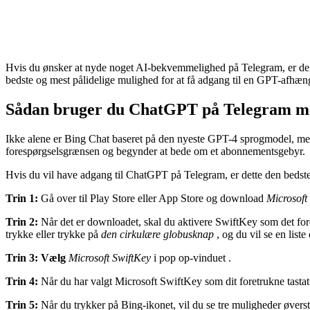
Hvis du ønsker at nyde noget AI-bekvemmelighed på Telegram, er de
bedste og mest pålidelige mulighed for at få adgang til en GPT-afhæng
Sådan bruger du ChatGPT på Telegram me
Ikke alene er Bing Chat baseret på den nyeste GPT-4 sprogmodel, men de
forespørgselsgrænsen og begynder at bede om et abonnementsgebyr.
Hvis du vil have adgang til ChatGPT på Telegram, er dette den bedste 
Trin 1:
Gå over til Play Store eller App Store og download
Microsoft
Trin 2:
Når det er downloadet, skal du aktivere SwiftKey som det foretru
trykke eller trykke på
den cirkulære globusknap
, og du vil se en liste
Trin 3: Vælg
Microsoft SwiftKey
i pop op-vinduet .
Trin 4:
Når du har valgt Microsoft SwiftKey som dit foretrukne tastat
Trin 5:
Når du trykker på Bing-ikonet, vil du se tre muligheder øvers