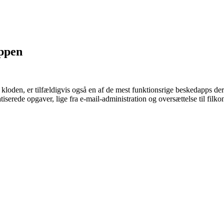
ppen
oden, er tilfældigvis også en af ​​de mest funktionsrige beskedapps der
erede opgaver, lige fra e-mail-administration og oversættelse til filkon