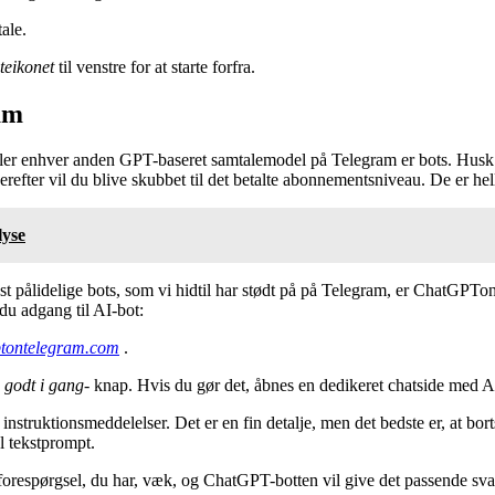
ale.
teikonet
til venstre for at starte forfra.
am
ler enhver anden GPT-baseret samtalemodel på Telegram er bots. Husk do
 Derefter vil du blive skubbet til det betalte abonnementsniveau. De er 
lyse
t pålidelige bots, som vi hidtil har stødt på på Telegram, er ChatGP
u adgang til AI-bot:
ptontelegram.com
.
godt i gang-
knap. Hvis du gør det, åbnes en dedikeret chatside med A
instruktionsmeddelelser. Det er en fin detalje, men det bedste er, at bor
l tekstprompt.
forespørgsel, du har, væk, og ChatGPT-botten vil give det passende sva