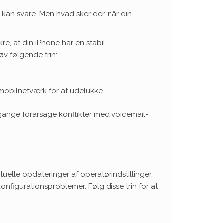
e kan svare. Men hvad sker der, når din
kre, at din iPhone har en stabil
øv følgende trin:
er mobilnetværk for at udelukke
 gange forårsage konflikter med voicemail-
ntuelle opdateringer af operatørindstillinger.
 konfigurationsproblemer. Følg disse trin for at