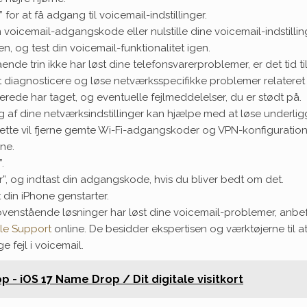
” for at få adgang til voicemail-indstillinger.
 voicemail-adgangskode eller nulstille dine voicemail-indstilling
en, og test din voicemail-funktionalitet igen.
ende trin ikke har løst dine telefonsvarerproblemer, er det tid t
diagnosticere og løse netværksspecifikke problemer relateret t
erede har taget, og eventuelle fejlmeddelelser, du er stødt på.
ing af dine netværksindstillinger kan hjælpe med at løse under
tte vil fjerne gemte Wi-Fi-adgangskoder og VPN-konfigurationer.
one.
.
er”, og indtast din adgangskode, hvis du bliver bedt om det.
t din iPhone genstarter.
 ​​ovenstående løsninger har løst dine voicemail-problemer, anb
le Support
online. De besidder ekspertisen og værktøjerne til 
 fejl i voicemail.
 - iOS 17 Name Drop / Dit digitale visitkort