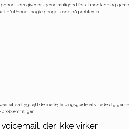
artphone, som giver brugerne mulighed for at modtage og gemm
ail på iPhones nogle gange støde på problemer.
mail, så frygt ej! I denne fejlfindingsguide vil vi lede dig g
e problemfrit igen.
oicemail, der ikke virker