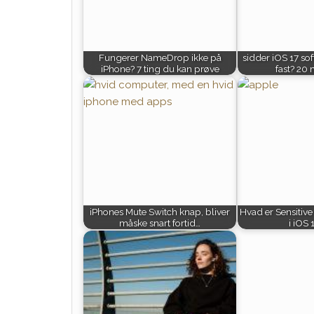
Fungerer NameDrop ikke på
sidder iOS 17 so
iPhone? 7 ting du kan prøve
fast? 20 
iPhones Mute Switch knap, bliver
Hvad er Sensitiv
måske snart fortid…
i iOS 