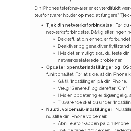
Din iPhones telefonsvarer er et værdifuldt værkt
telefonsvarer holder op med at fungere? Tjek di
Tjek din netværksforbindelse
: Før du 
netværksforbindelse. Dårlig eller ingen 
Bekræft, at din enhed er forbundet t
Deaktiver og genaktiver flytilstand 
Hvis det er muligt, skal du teste di
netværksrelaterede problemer.
Opdater operatørindstillinger og iOS
funktionalitet. For at sikre, at din iPhone
Gå til “Indstillinger” på din iPhone.
Vælg “Generelt” og derefter “Om”.
Hvis en opdatering er tilgængelig, s
Tilsvarende skal du under “Indstilli
Nulstil voicemail-indstillinger
: Nulstil
nulstille din iPhone voicemail:
Åbn Telefon-appen på din iPhone.
Tryk på fanen “Voicemail” i nederste