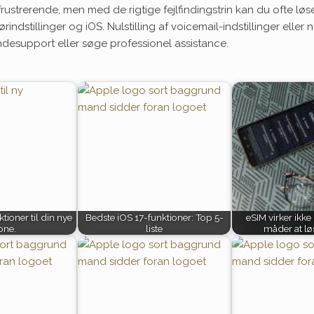
ustrerende, men med de rigtige fejlfindingstrin kan du ofte lø
dstillinger og iOS. Nulstilling af voicemail-indstillinger eller n
ndesupport eller søge professionel assistance.
tioner til din nye
Bedste iOS 17-funktioner: Top 5-
eSIM virker ikke
one.
liste
måder at lø