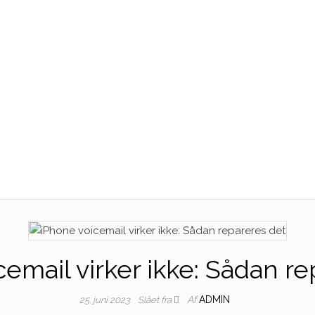
cemail virker ikke: Sådan re
Af
ADMIN
25. juni 2023
Slået fra