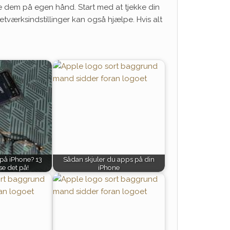
se dem på egen hånd. Start med at tjekke din
etværksindstillinger kan også hjælpe. Hvis alt
 på iPhone? 13
Sådan skjuler du apps på din
se det på!
iPhone