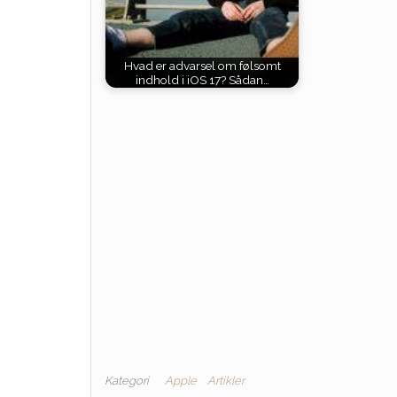
Hvad er advarsel om følsomt
indhold i iOS 17? Sådan…
Kategori
Apple
Artikler