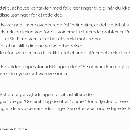
øj til at holde kontakten med folk, der ringer til dig, når du ikk
sse løsninger for at rette det:
dykker ned i mere avancerede fejlfindingstrin, er det vigtigt at si
netværksdækning kan føre til voicemail-relaterede problemer. Pr
il et Wi-Fi-netværk eller har et stærkt mobilsignal.
for at nulstille dine netværksforbindelser.
n telefonsvarer, mens du er tilsluttet et andet Wi-Fi-netværk ell
: Forældede operatørindstillinger eller iOS-software kan nogle
 kører de nyeste softwareversioner:
kal du følge vejledningen for at installere den.
nger” vælge “Generelt” og derefter “Carrier” for at tjekke for eve
ling af dine voicemail-indstillinger kan ofte løse mindre fejl eller
 højre hjørne.