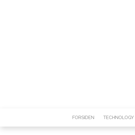
WEB3ZERO
Web3zero.dk
FORSIDEN
TECHNOLOGY