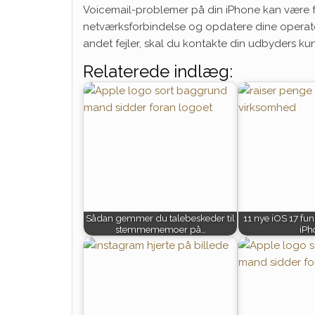
Voicemail-problemer på din iPhone kan være fr
netværksforbindelse og opdatere dine operatørin
andet fejler, skal du kontakte din udbyders ku
Relaterede indlæg:
Sådan gemmer du talebeskeder til
11 nye iOS 17 funk
stemmememoer på…
iPh