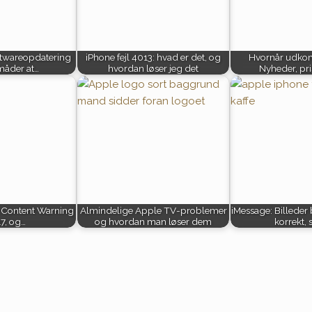
ftwareopdatering
iPhone fejl 4013: hvad er det, og
Hvornår udkom
måder at…
hvordan løser jeg det
Nyheder, pris
e Content Warning
Almindelige Apple TV-problemer
iMessage: Billeder 
17, og…
og hvordan man løser dem
korrekt,