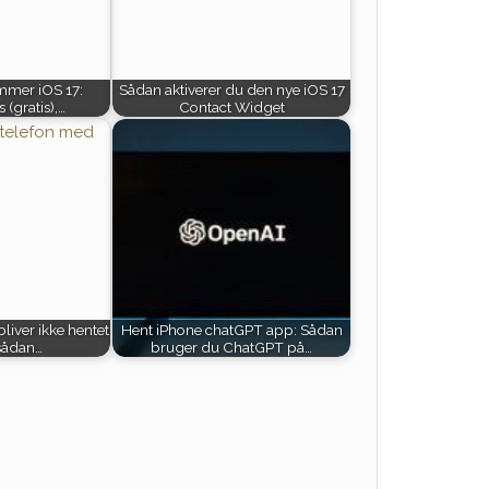
mer iOS 17:
Sådan aktiverer du den nye iOS 17
 (gratis),…
Contact Widget
bliver ikke hentet
Hent iPhone chatGPT app: Sådan
 sådan…
bruger du ChatGPT på…