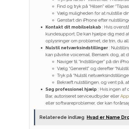
Find og tryk på “Hilsen” eller “Tilpas
Vælg muligheden for at nulstille din
Genstart din iPhone efter nulstilling
Kontakt dit mobilselskab
: Hvis ovenstå
kundesupport. De kan hjælpe dig med at 
oplysninger om problemet, de trin, du all
Nulstil netværksindstillinger
: Nulstill
kan påvirke voicemail. Bemærk dog, at de
Naviger til “Indstillinger” på din iPh
Vælg “Generelt” og derefter “Nulstil”
Tryk på “Nulstil netværksindstilling
Bekræft nulstillingen, og vent på, a
Søg professionel hjælp
: Hvis ingen af
Bar, autoriseret serviceudbyder eller
App
eller softwareproblemer, der kan forårsage
Relaterede indlæg
Hvad er Name Drop