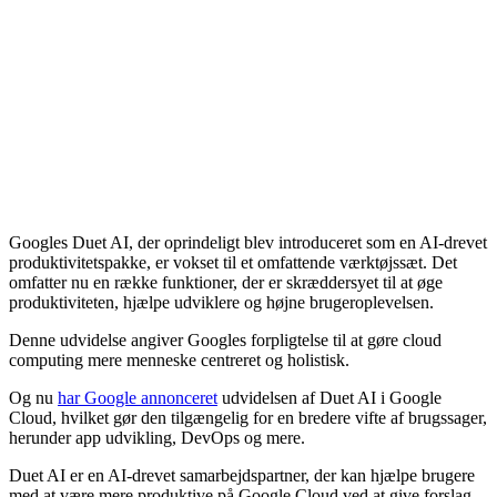
Googles Duet AI, der oprindeligt blev introduceret som en AI-drevet
produktivitetspakke, er vokset til et omfattende værktøjssæt. Det
omfatter nu en række funktioner, der er skræddersyet til at øge
produktiviteten, hjælpe udviklere og højne brugeroplevelsen.
Denne udvidelse angiver Googles forpligtelse til at gøre cloud
computing mere menneske centreret og holistisk.
Og nu
har Google annonceret
udvidelsen af ​​Duet AI i Google
Cloud, hvilket gør den tilgængelig for en bredere vifte af brugssager,
herunder app udvikling, DevOps og mere.
Duet AI er en AI-drevet samarbejdspartner, der kan hjælpe brugere
med at være mere produktive på Google Cloud ved at give forslag,