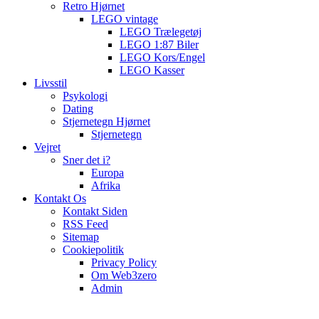
Retro Hjørnet
LEGO vintage
LEGO Trælegetøj
LEGO 1:87 Biler
LEGO Kors/Engel
LEGO Kasser
Livsstil
Psykologi
Dating
Stjernetegn Hjørnet
Stjernetegn
Vejret
Sner det i?
Europa
Afrika
Kontakt Os
Kontakt Siden
RSS Feed
Sitemap
Cookiepolitik
Privacy Policy
Om Web3zero
Admin