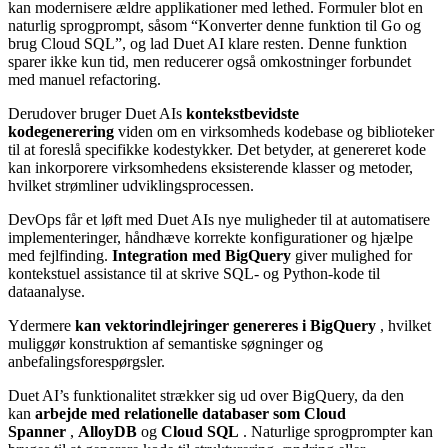
kan modernisere ældre applikationer med lethed. Formuler blot en
naturlig sprogprompt, såsom “Konverter denne funktion til Go og
brug Cloud SQL”, og lad Duet AI klare resten. Denne funktion
sparer ikke kun tid, men reducerer også omkostninger forbundet
med manuel refactoring.
Derudover bruger Duet AIs
kontekstbevidste
kodegenerering
viden om en virksomheds kodebase og biblioteker
til at foreslå specifikke kodestykker. Det betyder, at genereret kode
kan inkorporere virksomhedens eksisterende klasser og metoder,
hvilket strømliner udviklingsprocessen.
DevOps får et løft med Duet AIs nye muligheder til at automatisere
implementeringer, håndhæve korrekte konfigurationer og hjælpe
med fejlfinding.
Integration med BigQuery
giver mulighed for
kontekstuel assistance til at skrive SQL- og Python-kode til
dataanalyse.
Ydermere
kan vektorindlejringer genereres i BigQuery
, hvilket
muliggør konstruktion af semantiske søgninger og
anbefalingsforespørgsler.
Duet AI’s funktionalitet strækker sig ud over BigQuery, da den
kan
arbejde med relationelle databaser som Cloud
Spanner
,
AlloyDB
og
Cloud SQL
. Naturlige sprogprompter kan