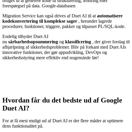
bruges til at generere kode til strukturering, ændring eller
forespørgsel på data. Google-databasen
Migration Service kan også drives af Duet AI til at
automatisere
kodekonvertering til komplekse sager
, herunder lagrede
procedurer, funktioner, triggere, pakker og tilpasset PL/SQL-kode.
Endelig tilbyder Duet AI
nu
sårbarhedsopsummering
og
klassificering
, der giver forslag til
afhjælpning af sikkerhedsproblemer. Bliv på forkant med Duet AIs
innovative funktioner, der gør appudvikling, DevOps og
sikkerhedsstyring mere effektiv end nogensinde før!
Hvordan får du det bedste ud af Google
Duet AI?
For at få mest muligt ud af Duet AI er der flere måder at optimere
dens funktionalitet på.