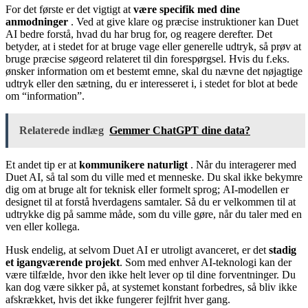
For det første er det vigtigt at
være specifik med dine
anmodninger
. Ved at give klare og præcise instruktioner kan Duet
AI bedre forstå, hvad du har brug for, og reagere derefter. Det
betyder, at i stedet for at bruge vage eller generelle udtryk, så prøv at
bruge præcise søgeord relateret til din forespørgsel. Hvis du f.eks.
ønsker information om et bestemt emne, skal du nævne det nøjagtige
udtryk eller den sætning, du er interesseret i, i stedet for blot at bede
om “information”.
Relaterede indlæg
Gemmer ChatGPT dine data?
Et andet tip er at
kommunikere naturligt
. Når du interagerer med
Duet AI, så tal som du ville med et menneske. Du skal ikke bekymre
dig om at bruge alt for teknisk eller formelt sprog; AI-modellen er
designet til at forstå hverdagens samtaler. Så du er velkommen til at
udtrykke dig på samme måde, som du ville gøre, når du taler med en
ven eller kollega.
Husk endelig, at selvom Duet AI er utroligt avanceret, er det
stadig
et igangværende projekt
. Som med enhver AI-teknologi kan der
være tilfælde, hvor den ikke helt lever op til dine forventninger. Du
kan dog være sikker på, at systemet konstant forbedres, så bliv ikke
afskrækket, hvis det ikke fungerer fejlfrit hver gang.