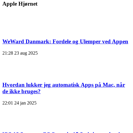
Apple Hjørnet
WeWard Danmark: Fordele og Ulemper ved Appen
21:28
23 aug 2025
Hvordan lukker jeg automatisk Apps på Mac, når
de ikke bruges?
22:01
24 jan 2025