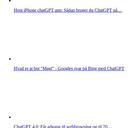
Hent iPhone chatGPT app: Sådan bruger du ChatGPT på…
Hvad er ai bot "Magi" - Googles svar på Bing med ChatGPT
ChatGPT 4.0: Får adgang til webbrowning og til 70…