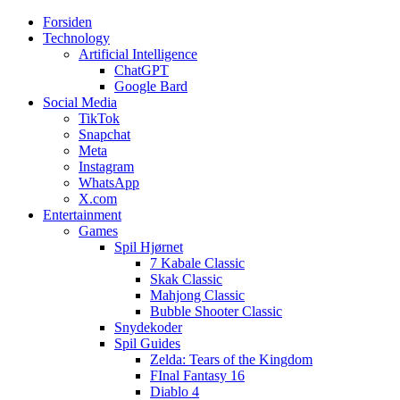
Forsiden
Web3zero.dk
Web3zero.dk
Technology
Artificial Intelligence
ChatGPT
Google Bard
Social Media
TikTok
Snapchat
Meta
Instagram
WhatsApp
X.com
Entertainment
Games
Spil Hjørnet
7 Kabale Classic
Skak Classic
Mahjong Classic
Bubble Shooter Classic
Snydekoder
Spil Guides
Zelda: Tears of the Kingdom
FInal Fantasy 16
Diablo 4