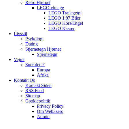
Retro Hjørnet
LEGO vintage
LEGO Trælegetøj
LEGO 1:87 Biler
LEGO Kors/Engel
LEGO Kasser
Livsstil
Psykologi
Dating
Stjernetegn Hjørnet
Stjernetegn
Vejret
Sner det i?
Europa
Afrika
Kontakt Os
Kontakt Siden
RSS Feed
Sitemap
Cookiepolitik
Privacy Policy
Om Web3zero
Admin