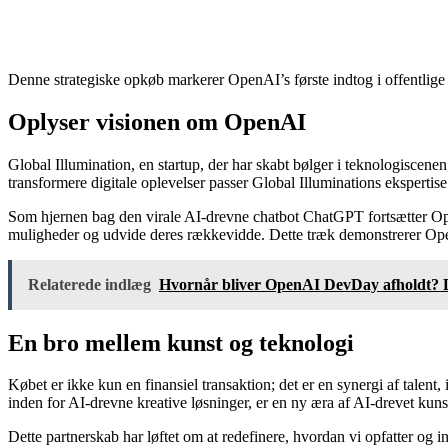
Denne strategiske opkøb markerer OpenAI’s første indtog i offentlige o
Oplyser visionen om OpenAI
Global Illumination, en startup, der har skabt bølger i teknologiscene
transformere digitale oplevelser passer Global Illuminations eksperti
Som hjernen bag den virale AI-drevne chatbot ChatGPT fortsætter Op
muligheder og udvide deres rækkevidde. Dette træk demonstrerer OpenAIs
Relaterede indlæg
Hvornår bliver OpenAI DevDay afholdt? D
En bro mellem kunst og teknologi
Købet er ikke kun en finansiel transaktion; det er en synergi af talen
inden for AI-drevne kreative løsninger, er en ny æra af AI-drevet kuns
Dette partnerskab har løftet om at redefinere, hvordan vi opfatter og i