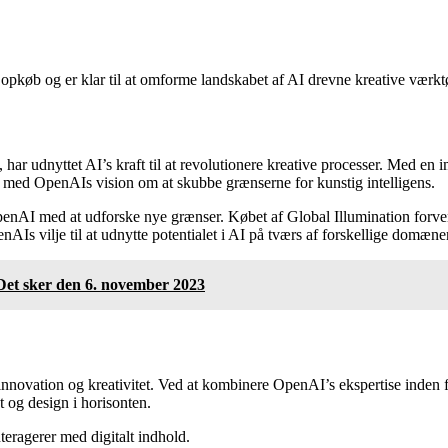
pkøb og er klar til at omforme landskabet af AI drevne kreative værktøje
n, har udnyttet AI’s kraft til at revolutionere kreative processer. Med 
se med OpenAIs vision om at skubbe grænserne for kunstig intelligens.
enAI med at udforske nye grænser. Købet af Global Illumination forve
 vilje til at udnytte potentialet i AI på tværs af forskellige domæner, 
et sker den 6. november 2023
t, innovation og kreativitet. Ved at kombinere OpenAI’s ekspertise inde
t og design i horisonten.
nteragerer med digitalt indhold.