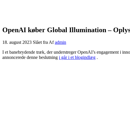
OpenAI køber Global Illumination – Oplys
18. august 2023
Slået fra
Af
admin
I et banebrydende træk, der understreger OpenAI’s engagement i inno
annoncerede denne beslutning
i går i et blogindlæg
.