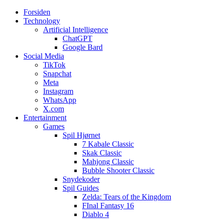
Forsiden
Web3zero.dk
Web3zero.dk
Technology
Artificial Intelligence
ChatGPT
Google Bard
Social Media
TikTok
Snapchat
Meta
Instagram
WhatsApp
X.com
Entertainment
Games
Spil Hjørnet
7 Kabale Classic
Skak Classic
Mahjong Classic
Bubble Shooter Classic
Snydekoder
Spil Guides
Zelda: Tears of the Kingdom
FInal Fantasy 16
Diablo 4