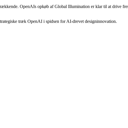
dtrækkende. OpenAIs opkøb af Global Illumination er klar til at drive f
 strategiske træk OpenAI i spidsen for AI-drevet designinnovation.