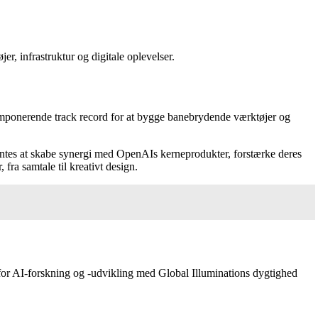
r, infrastruktur og digitale oplevelser.
en imponerende track record for at bygge banebrydende værktøjer og
ntes at skabe synergi med OpenAIs kerneprodukter, forstærke deres
fra samtale til kreativt design.
n for AI-forskning og -udvikling med Global Illuminations dygtighed