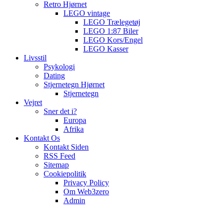
Retro Hjørnet
LEGO vintage
LEGO Trælegetøj
LEGO 1:87 Biler
LEGO Kors/Engel
LEGO Kasser
Livsstil
Psykologi
Dating
Stjernetegn Hjørnet
Stjernetegn
Vejret
Sner det i?
Europa
Afrika
Kontakt Os
Kontakt Siden
RSS Feed
Sitemap
Cookiepolitik
Privacy Policy
Om Web3zero
Admin