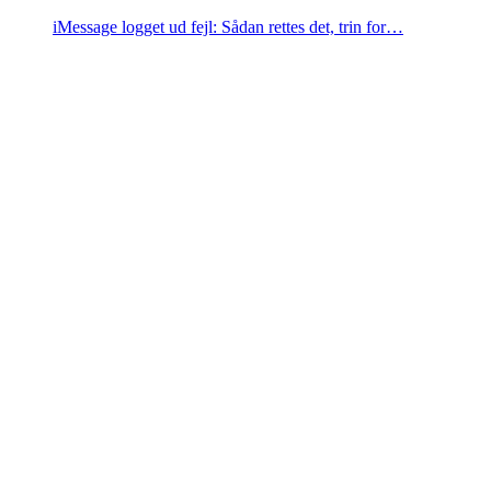
iMessage logget ud fejl: Sådan rettes det, trin for…