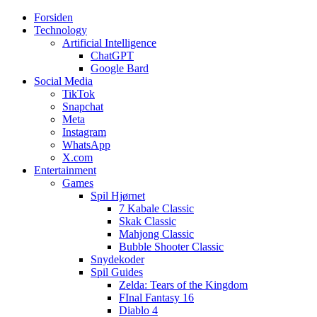
Forsiden
Web3zero.dk
Web3zero.dk
Technology
Artificial Intelligence
ChatGPT
Google Bard
Social Media
TikTok
Snapchat
Meta
Instagram
WhatsApp
X.com
Entertainment
Games
Spil Hjørnet
7 Kabale Classic
Skak Classic
Mahjong Classic
Bubble Shooter Classic
Snydekoder
Spil Guides
Zelda: Tears of the Kingdom
FInal Fantasy 16
Diablo 4