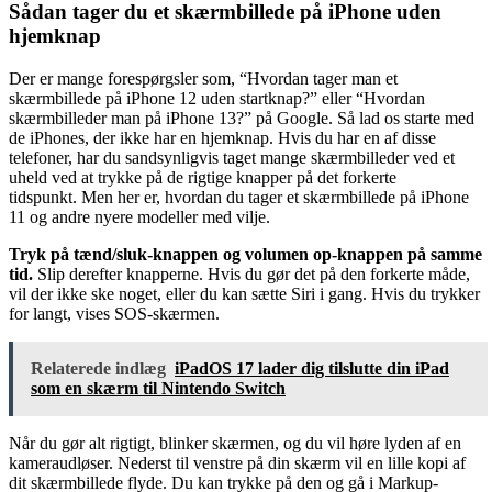
Sådan tager du et skærmbillede på iPhone uden
hjemknap
Der er mange forespørgsler som, “Hvordan tager man et
skærmbillede på iPhone 12 uden startknap?” eller “Hvordan
skærmbilleder man på iPhone 13?” på Google. Så lad os starte med
de iPhones, der ikke har en hjemknap. Hvis du har en af ​​disse
telefoner, har du sandsynligvis taget mange skærmbilleder ved et
uheld ved at trykke på de rigtige knapper på det forkerte
tidspunkt. Men her er, hvordan du tager et skærmbillede på iPhone
11 og andre nyere modeller med vilje.
Tryk på tænd/sluk-knappen og volumen op-knappen på samme
tid.
Slip derefter knapperne. Hvis du gør det på den forkerte måde,
vil der ikke ske noget, eller du kan sætte Siri i gang. Hvis du trykker
for langt, vises SOS-skærmen.
Relaterede indlæg
iPadOS 17 lader dig tilslutte din iPad
som en skærm til Nintendo Switch
Når du gør alt rigtigt, blinker skærmen, og du vil høre lyden af ​​en
kameraudløser. Nederst til venstre på din skærm vil en lille kopi af
dit skærmbillede flyde. Du kan trykke på den og gå i Markup-