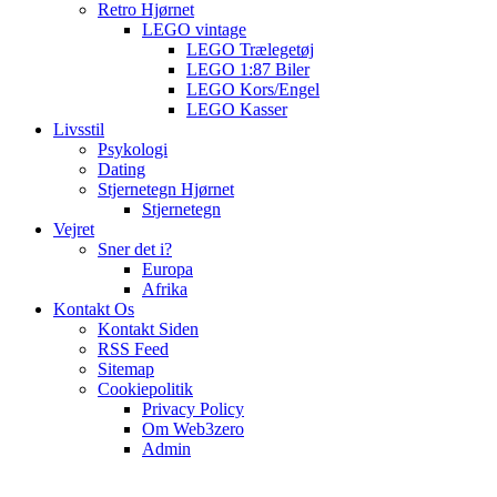
Retro Hjørnet
LEGO vintage
LEGO Trælegetøj
LEGO 1:87 Biler
LEGO Kors/Engel
LEGO Kasser
Livsstil
Psykologi
Dating
Stjernetegn Hjørnet
Stjernetegn
Vejret
Sner det i?
Europa
Afrika
Kontakt Os
Kontakt Siden
RSS Feed
Sitemap
Cookiepolitik
Privacy Policy
Om Web3zero
Admin