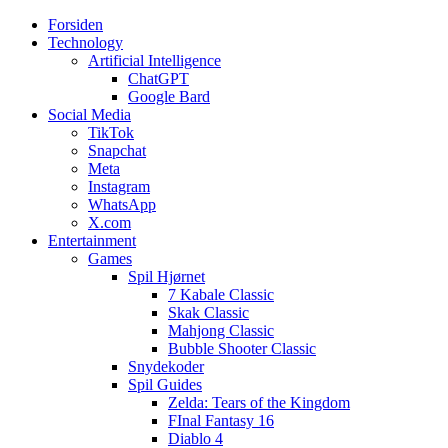
Forsiden
Web3zero.dk
Web3zero.dk
Technology
Artificial Intelligence
ChatGPT
Google Bard
Social Media
TikTok
Snapchat
Meta
Instagram
WhatsApp
X.com
Entertainment
Games
Spil Hjørnet
7 Kabale Classic
Skak Classic
Mahjong Classic
Bubble Shooter Classic
Snydekoder
Spil Guides
Zelda: Tears of the Kingdom
FInal Fantasy 16
Diablo 4