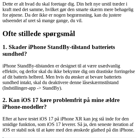
Dette er alt hvad du skal foretage dig. Din helt nye urstil træder i
kraft med det samme, hvilket gør den smarte skærm mere behagelig
for øjnene. Da der ikke er nogen begrænsning, kan du justere
udseendet af uret så mange gange, du vil.
Ofte stillede spørgsmål
1. Skader iPhone StandBy-tilstand batteriets
sundhed?
iPhone StandBy-tilstanden er designet til at være usædvanlig
effektiv, og derfor skal du ikke bekymre dig om drastiske forringelse
af dit batteris helbred. Men hvis du ønsker at bevare batteriets
sundhed intakt, skal du deaktivere denne låseskærmstilstand
(Indstillinger-app -> StandBy).
2. Kan iOS 17 køre problemfrit på mine ældre
iPhone-modeller?
Efter at have testet iOS 17 på iPhone XR kan jeg stå inde for den
smidige funktion, som iOS 17 leverer. Så ja, den seneste iteration af
iOS er stabil nok til at køre med den ønskede glathed på din iPhone.