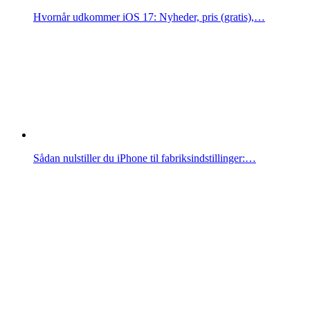
Hvornår udkommer iOS 17: Nyheder, pris (gratis),…
Sådan nulstiller du iPhone til fabriksindstillinger:…