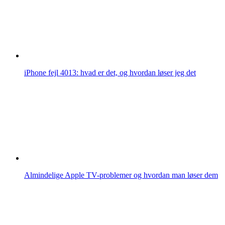
iPhone fejl 4013: hvad er det, og hvordan løser jeg det
Almindelige Apple TV-problemer og hvordan man løser dem