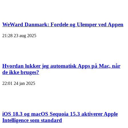
WeWard Danmark: Fordele og Ulemper ved Appen
21:28
23 aug 2025
Hvordan lukker jeg automatisk Apps på Mac, når
de ikke bruges?
22:01
24 jan 2025
iOS 18.3 og macOS Sequoia 15.3 aktiverer Apple
Intelligence som standard