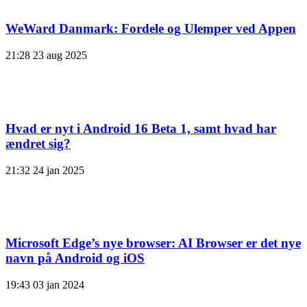
WeWard Danmark: Fordele og Ulemper ved Appen
21:28
23 aug 2025
Hvad er nyt i Android 16 Beta 1, samt hvad har
ændret sig?
21:32
24 jan 2025
Microsoft Edge’s nye browser: AI Browser er det nye
navn på Android og iOS
19:43
03 jan 2024