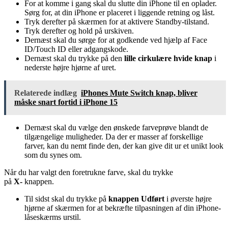
For at komme i gang skal du slutte din iPhone til en oplader.
Sørg for, at din iPhone er placeret i liggende retning og låst.
Tryk derefter på skærmen for at aktivere Standby-tilstand.
Tryk derefter og hold på urskiven.
Dernæst skal du sørge for at godkende ved hjælp af Face
ID/Touch ID eller adgangskode.
Dernæst skal du trykke på den
lille cirkulære hvide knap
i
nederste højre hjørne af uret.
Relaterede indlæg
iPhones Mute Switch knap, bliver
måske snart fortid i iPhone 15
Dernæst skal du vælge den ønskede farveprøve blandt de
tilgængelige muligheder. Da der er masser af forskellige
farver, kan du nemt finde den, der kan give dit ur et unikt look
som du synes om.
Når du har valgt den foretrukne farve, skal du trykke
på
X-
knappen.
Til sidst skal du trykke på
knappen Udført
i øverste højre
hjørne af skærmen for at bekræfte tilpasningen af ​​din iPhone-
låseskærms urstil.