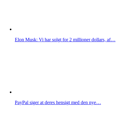
Elon Musk: Vi har solgt for 2 millioner dollars, af…
PayPal siger at deres hensigt med den nye…