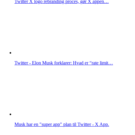
Twitter X logo rebranding proces, gør X appen…
Twitter - Elon Musk forklarer: Hvad er “rate limit…
Musk har en "super app" plan til Twitter - X App.