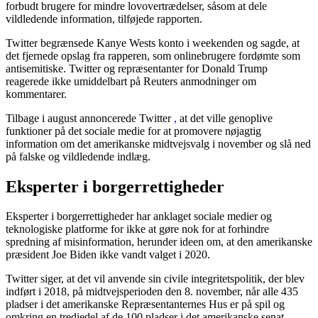
forbudt brugere for mindre lovovertrædelser, såsom at dele
vildledende information, tilføjede rapporten.
Twitter begrænsede Kanye Wests konto i weekenden og sagde, at
det fjernede opslag fra rapperen, som onlinebrugere fordømte som
antisemitiske.
Twitter og repræsentanter for Donald Trump
reagerede ikke umiddelbart på Reuters anmodninger om
kommentarer.
Tilbage i august annoncerede Twitter
,
at det ville genoplive
funktioner på det sociale medie for at promovere nøjagtig
information om det amerikanske midtvejsvalg i november og slå ned
på falske og vildledende indlæg.
Eksperter i borgerrettigheder
Eksperter i borgerrettigheder har anklaget sociale medier og
teknologiske platforme for ikke at gøre nok for at forhindre
spredning af misinformation, herunder ideen om, at den amerikanske
præsident Joe Biden ikke vandt valget i 2020.
Twitter siger, at det vil anvende sin civile integritetspolitik, der blev
indført i 2018, på midtvejsperioden den 8. november, når alle 435
pladser i det amerikanske Repræsentanternes Hus er på spil og
omkring en tredjedel af de 100 pladser i det amerikanske senat.