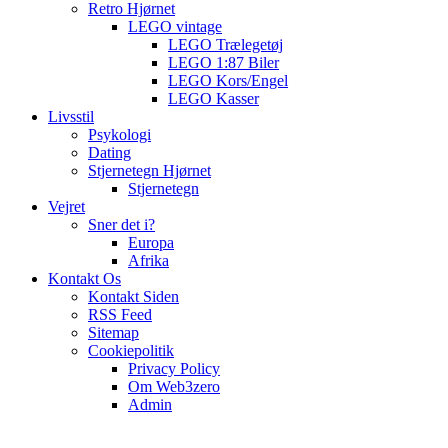
Retro Hjørnet
LEGO vintage
LEGO Trælegetøj
LEGO 1:87 Biler
LEGO Kors/Engel
LEGO Kasser
Livsstil
Psykologi
Dating
Stjernetegn Hjørnet
Stjernetegn
Vejret
Sner det i?
Europa
Afrika
Kontakt Os
Kontakt Siden
RSS Feed
Sitemap
Cookiepolitik
Privacy Policy
Om Web3zero
Admin