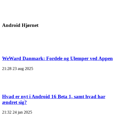
Android Hjørnet
WeWard Danmark: Fordele og Ulemper ved Appen
21:28
23 aug 2025
Hvad er nyt i Android 16 Beta 1, samt hvad har
ændret sig?
21:32
24 jan 2025