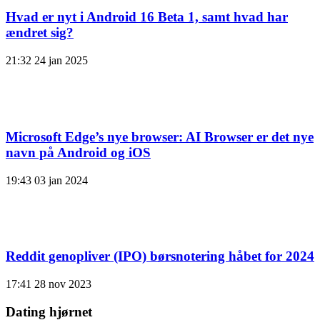
Hvad er nyt i Android 16 Beta 1, samt hvad har
ændret sig?
21:32
24 jan 2025
Microsoft Edge’s nye browser: AI Browser er det nye
navn på Android og iOS
19:43
03 jan 2024
Reddit genopliver (IPO) børsnotering håbet for 2024
17:41
28 nov 2023
Dating hjørnet