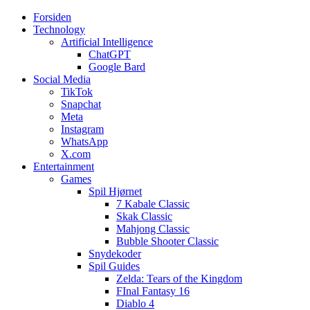
Forsiden
Web3zero.dk
Web3zero.dk
Technology
Artificial Intelligence
ChatGPT
Google Bard
Social Media
TikTok
Snapchat
Meta
Instagram
WhatsApp
X.com
Entertainment
Games
Spil Hjørnet
7 Kabale Classic
Skak Classic
Mahjong Classic
Bubble Shooter Classic
Snydekoder
Spil Guides
Zelda: Tears of the Kingdom
FInal Fantasy 16
Diablo 4