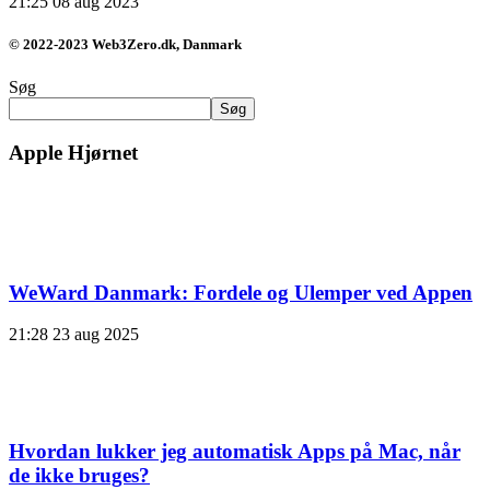
21:25
08 aug 2023
© 2022-2023 Web3Zero.dk, Danmark
Søg
Søg
Apple Hjørnet
WeWard Danmark: Fordele og Ulemper ved Appen
21:28
23 aug 2025
Hvordan lukker jeg automatisk Apps på Mac, når
de ikke bruges?