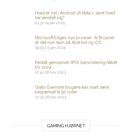
Hvad er nyt i Android 16 Beta 1, samt hvad
har ændret sig?
21:32
24 jan 2025
Microsoft Edge’s nye browser: AI Browser
er det nye navn på Android og iOS
19:43
03 jan 2024
Reddit genopliver (IPO) børsnotering håbet
for 2024
17:41
28 nov 2023
Gratis Evernote brugere kan snart være
begrænset til 50 noter
17:35
28 nov 2023
GAMING HJØRNET