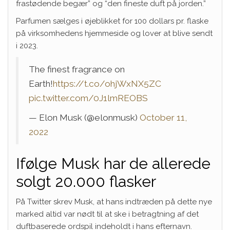
frastødende begær” og “den fineste duft på jorden.”
Parfumen sælges i øjeblikket for 100 dollars pr. flaske
på virksomhedens hjemmeside og lover at blive sendt
i 2023.
The finest fragrance on
Earth!
https://t.co/ohjWxNX5ZC
pic.twitter.com/0J1lmREOBS
— Elon Musk (@elonmusk)
October 11,
2022
Ifølge Musk har de allerede
solgt 20.000 flasker
På Twitter skrev Musk, at hans indtræden på dette nye
marked altid var nødt til at ske i betragtning af det
duftbaserede ordspil indeholdt i hans efternavn.