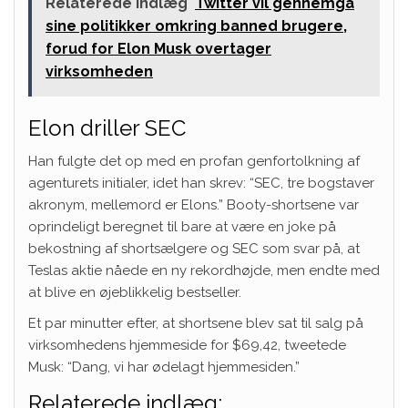
Relaterede indlæg
Twitter vil gennemgå
sine politikker omkring banned brugere,
forud for Elon Musk overtager
virksomheden
Elon driller SEC
Han fulgte det op med en profan genfortolkning af
agenturets initialer, idet han skrev: “SEC, tre bogstaver
akronym, mellemord er Elons.” Booty-shortsene var
oprindeligt beregnet til bare at være en joke på
bekostning af shortsælgere og SEC som svar på, at
Teslas aktie nåede en ny rekordhøjde, men endte med
at blive en øjeblikkelig bestseller.
Et par minutter efter, at shortsene blev sat til salg på
virksomhedens hjemmeside for $69,42, tweetede
Musk: “Dang, vi har ødelagt hjemmesiden.”
Relaterede indlæg: