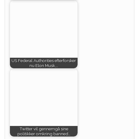
US Federal Authorities efterforsker
nu Elon Musk,…
Twitter vil gennemgå sine
politikker omkring banned…