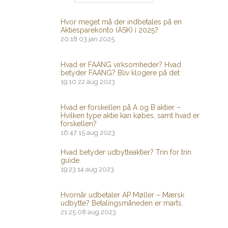
Hvor meget må der indbetales på en
Aktiesparekonto (ASK) i 2025?
20:18
03 jan 2025
Hvad er FAANG virksomheder? Hvad
betyder FAANG? Bliv klogere på det
19:10
22 aug 2023
Hvad er forskellen på A og B aktier –
Hvilken type aktie kan købes, samt hvad er
forskellen?
16:47
15 aug 2023
Hvad betyder udbytteaktier? Trin for trin
guide.
19:23
14 aug 2023
Hvornår udbetaler AP Møller – Mærsk
udbytte? Betalingsmåneden er marts.
21:25
08 aug 2023