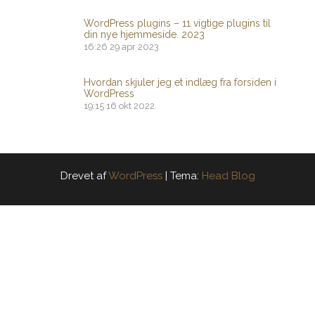
WordPress plugins – 11 vigtige plugins til
din nye hjemmeside. 2023
16:26
29 apr 2023
Hvordan skjuler jeg et indlæg fra forsiden i
WordPress
19:15
16 okt 2022
Drevet af
WordPress
|
Tema:
Head Blog