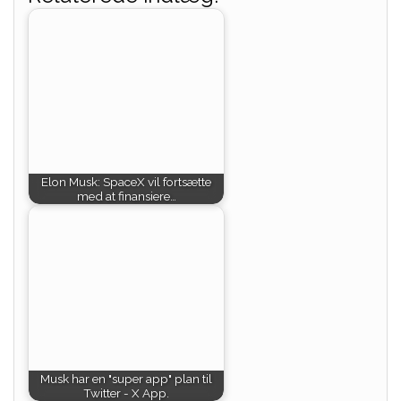
Elon Musk: SpaceX vil fortsætte
med at finansiere…
Musk har en "super app" plan til
Twitter - X App.