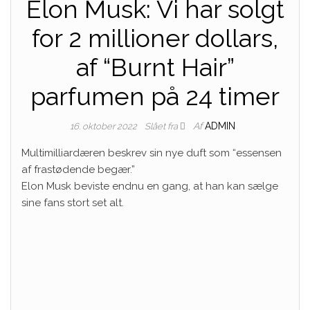
Elon Musk: Vi har solgt
for 2 millioner dollars,
af “Burnt Hair”
parfumen på 24 timer
Af
ADMIN
16. oktober 2022
Slået fra
Multimilliardæren beskrev sin nye duft som “essensen
af ​​frastødende begær.”
Elon Musk beviste endnu en gang, at han kan sælge
sine fans stort set alt.