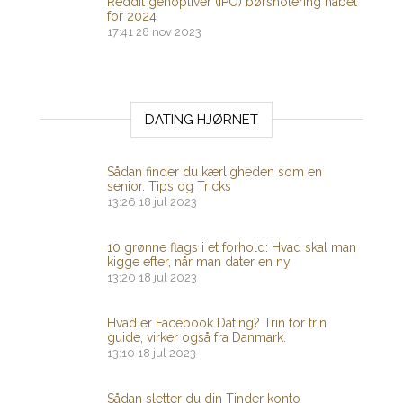
Reddit genopliver (IPO) børsnotering håbet
for 2024
17:41
28 nov 2023
DATING HJØRNET
Sådan finder du kærligheden som en
senior. Tips og Tricks
13:26
18 jul 2023
10 grønne flags i et forhold: Hvad skal man
kigge efter, når man dater en ny
13:20
18 jul 2023
Hvad er Facebook Dating? Trin for trin
guide, virker også fra Danmark.
13:10
18 jul 2023
Sådan sletter du din Tinder konto