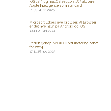
iOS 18.3 og macOS Sequoia 15.3 aktiverer
Apple Intelligence som standard
21:35
24 jan 2025
Microsoft Edge’s nye browser: AI Browser
er det nye navn på Android og iOS
19:43
03 jan 2024
Reddit genopliver (IPO) børsnotering håbet
for 2024
17:41
28 nov 2023