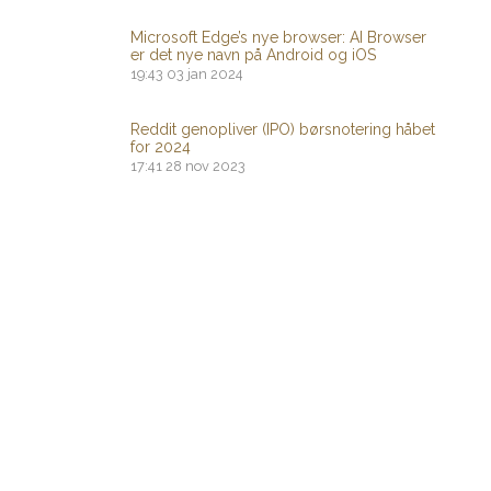
Microsoft Edge’s nye browser: AI Browser
er det nye navn på Android og iOS
19:43
03 jan 2024
Reddit genopliver (IPO) børsnotering håbet
for 2024
17:41
28 nov 2023