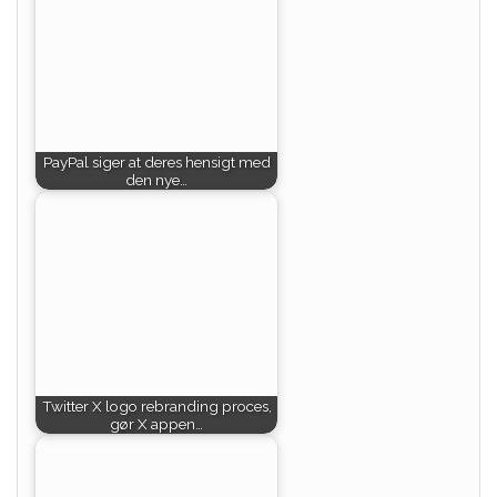
PayPal siger at deres hensigt med
den nye…
Twitter X logo rebranding proces,
gør X appen…