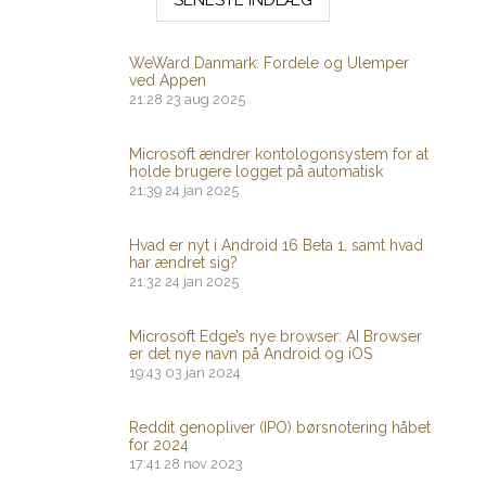
WeWard Danmark: Fordele og Ulemper
ved Appen
21:28
23 aug 2025
Microsoft ændrer kontologonsystem for at
holde brugere logget på automatisk
21:39
24 jan 2025
Hvad er nyt i Android 16 Beta 1, samt hvad
har ændret sig?
21:32
24 jan 2025
Microsoft Edge’s nye browser: AI Browser
er det nye navn på Android og iOS
19:43
03 jan 2024
Reddit genopliver (IPO) børsnotering håbet
for 2024
17:41
28 nov 2023