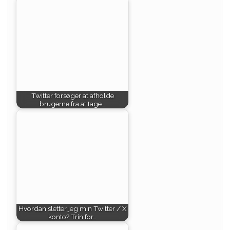
Twitter forsøger at afholde
brugerne fra at tage…
Hvordan sletter jeg min Twitter / X
konto? Trin for…