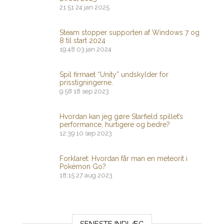
21:51
24 jan 2025
Steam stopper supporten af ​​Windows 7 og
8 til start 2024
19:48
03 jan 2024
Spil firmaet “Unity” undskylder for
prisstigningerne.
9:58
18 sep 2023
Hvordan kan jeg gøre Starfield spillet’s
performance, hurtigere og bedre?
12:39
10 sep 2023
Forklaret: Hvordan får man en meteorit i
Pokémon Go?
18:15
27 aug 2023
SENESTE INDLÆG