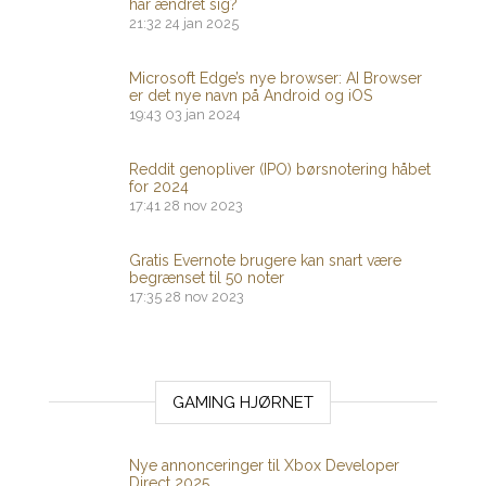
har ændret sig?
21:32
24 jan 2025
Microsoft Edge’s nye browser: AI Browser
er det nye navn på Android og iOS
19:43
03 jan 2024
Reddit genopliver (IPO) børsnotering håbet
for 2024
17:41
28 nov 2023
Gratis Evernote brugere kan snart være
begrænset til 50 noter
17:35
28 nov 2023
GAMING HJØRNET
Nye annonceringer til Xbox Developer
Direct 2025