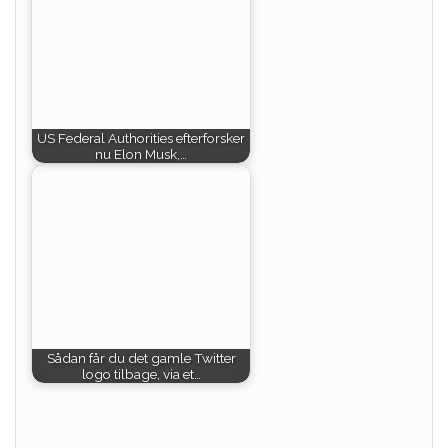
US Federal Authorities efterforsker
nu Elon Musk,…
Sådan får du det gamle Twitter
logo tilbage, via et…