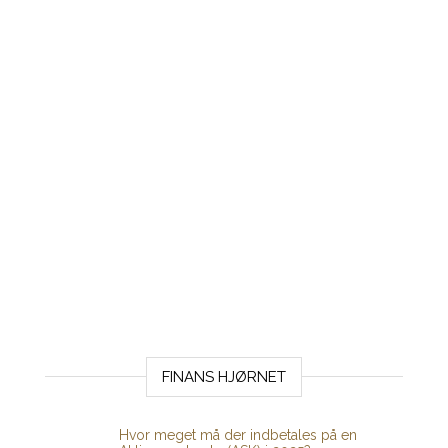
FINANS HJØRNET
Hvor meget må der indbetales på en