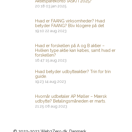
Aktiesparekonto (ASK) i 2025?
20:18
03 jan 2025
Hvad er FAANG virksomheder? Hvad
betyder FAANG? Bliv klogere på det
19:10
22 aug 2023
Hvad er forskellen på A og B aktier –
Hvilken type aktie kan købes, samt hvad er
forskellen?
16:47
15 aug 2023
Hvad betyder udbytteaktier? Trin for trin
guide.
19:23
14 aug 2023
Hvornår udbetaler AP Møller – Mærsk
udbytte? Betalingsmåneden er marts.
21:25
08 aug 2023
© 2022-2023 Web3Zero.dk, Danmark