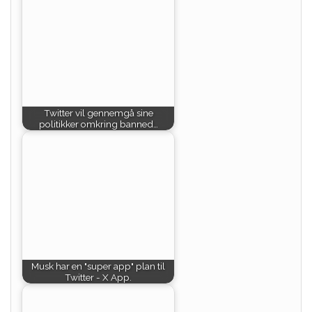
Twitter vil gennemgå sine
politikker omkring banned…
Musk har en "super app" plan til
Twitter - X App.