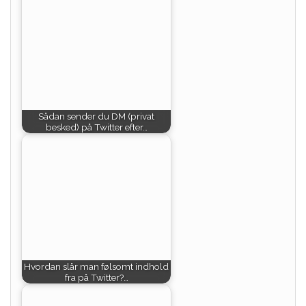
Sådan sender du DM (privat
besked) på Twitter efter…
Hvordan slår man følsomt indhold
fra på Twitter?…