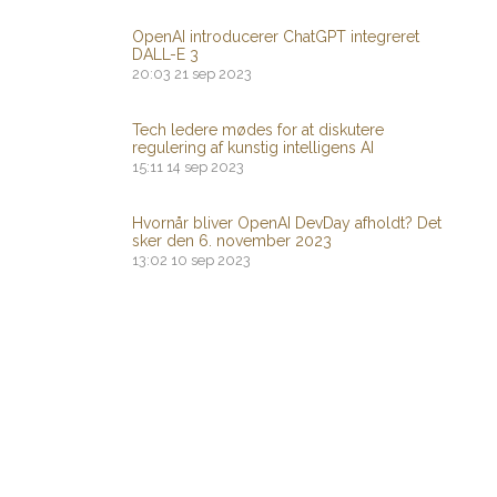
OpenAI introducerer ChatGPT integreret
DALL-E 3
20:03
21 sep 2023
Tech ledere mødes for at diskutere
regulering af kunstig intelligens AI
15:11
14 sep 2023
Hvornår bliver OpenAI DevDay afholdt? Det
sker den 6. november 2023
13:02
10 sep 2023