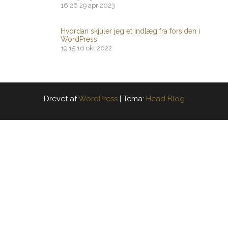
16:26
29 apr 2023
Hvordan skjuler jeg et indlæg fra forsiden i
WordPress
19:15
16 okt 2022
Drevet af
WordPress
|
Tema:
Head Blog