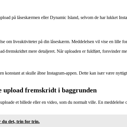
deoupload på låseskærmen eller Dynamic Island, selvom de har lukket Ins
lse om liveaktiviteter på din låseskærm. Meddelelsen vil vise en lille f
d-fremskridtet mere detaljeret. Når uploaden er fuldført, forsvinder me
n konstant at skulle åbne Instagram-appen. Dette kan især være nyttigt, h
ise upload fremskridt i baggrunden
uploade et billede eller en video, som du normalt ville. En meddelelse 
du det, trin for trin.