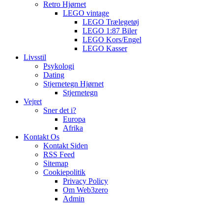
Retro Hjørnet
LEGO vintage
LEGO Trælegetøj
LEGO 1:87 Biler
LEGO Kors/Engel
LEGO Kasser
Livsstil
Psykologi
Dating
Stjernetegn Hjørnet
Stjernetegn
Vejret
Sner det i?
Europa
Afrika
Kontakt Os
Kontakt Siden
RSS Feed
Sitemap
Cookiepolitik
Privacy Policy
Om Web3zero
Admin