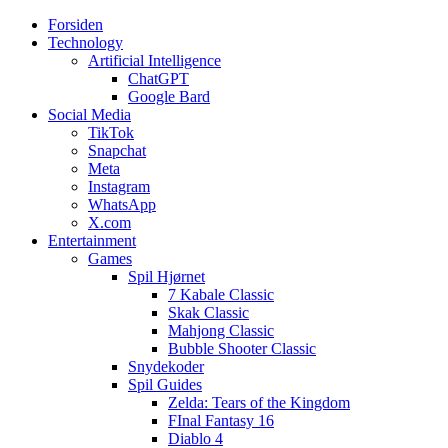
Forsiden
Web3zero.dk
Web3zero.dk
Technology
Artificial Intelligence
ChatGPT
Google Bard
Social Media
TikTok
Snapchat
Meta
Instagram
WhatsApp
X.com
Entertainment
Games
Spil Hjørnet
7 Kabale Classic
Skak Classic
Mahjong Classic
Bubble Shooter Classic
Snydekoder
Spil Guides
Zelda: Tears of the Kingdom
FInal Fantasy 16
Diablo 4