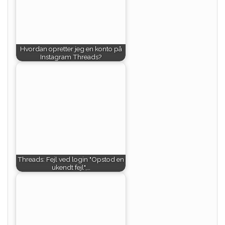
Hvordan opretter jeg en konto på
Instagram Threads?
Threads: Fejl ved login "Opstod en
ukendt fejl",…