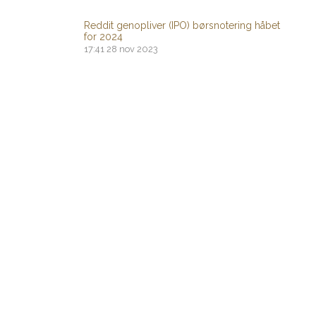
Reddit genopliver (IPO) børsnotering håbet
for 2024
17:41
28 nov 2023