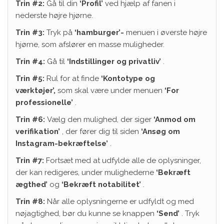
Trin #2:
Gå til din
‘Profil’
ved hjælp af fanen i
nederste højre hjørne.
Trin #3:
Tryk på
‘hamburger’-
menuen i øverste højre
hjørne, som afslører en masse muligheder.
Trin #4:
Gå til
‘Indstillinger og privatliv’
.
Trin #5:
Rul for at finde
‘Kontotype og
værktøjer’,
som skal være under menuen
‘For
professionelle’
.
Trin #6:
Vælg den mulighed, der siger
‘Anmod om
verifikation’
, der fører dig til siden
‘Ansøg om
Instagram-bekræftelse’
.
Trin #7:
Fortsæt med at udfylde alle de oplysninger,
der kan redigeres, under mulighederne
‘Bekræft
ægthed’
og
‘Bekræft notabilitet’
.
Trin #8:
Når alle oplysningerne er udfyldt og med
nøjagtighed, bør du kunne se knappen
‘Send’
. Tryk