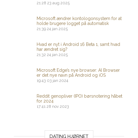
21:28
23 aug 2025
Microsoft ændrer kontologonsystem for at
holde brugere logget på automatisk
21:39
24 jan 2025
Hvad er nyt i Android 16 Beta 1, samt hvad
har ændret sig?
21:32
24 jan 2025
Microsoft Edge’s nye browser: AI Browser
er det nye navn på Android og iOS
19:43
03 jan 2024
Reddit genopliver (IPO) børsnotering håbet
for 2024
17:41
28 nov 2023
DATING HJØRNET