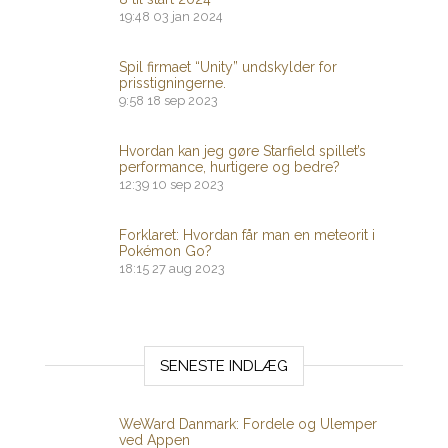
19:48
03 jan 2024
Spil firmaet “Unity” undskylder for
prisstigningerne.
9:58
18 sep 2023
Hvordan kan jeg gøre Starfield spillet’s
performance, hurtigere og bedre?
12:39
10 sep 2023
Forklaret: Hvordan får man en meteorit i
Pokémon Go?
18:15
27 aug 2023
SENESTE INDLÆG
WeWard Danmark: Fordele og Ulemper
ved Appen