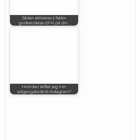
Sådan aktiveres 2 faktor
godkendelse (2FA) på din…
Hvordan skifter jeg min
adgangskode til Instagram?