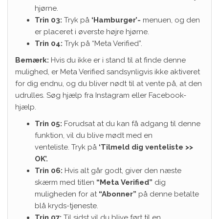
hjørne.
Trin 03:
Tryk på
‘Hamburger’-
menuen, og den
er placeret i øverste højre hjørne.
Trin 04:
Tryk på “Meta Verified”.
Bemærk:
Hvis du ikke er i stand til at finde denne
mulighed, er Meta Verified sandsynligvis ikke aktiveret
for dig endnu, og du bliver nødt til at vente på, at den
udrulles. Søg hjælp fra Instagram eller Facebook-
hjælp.
Trin 05:
Forudsat at du kan få adgang til denne
funktion, vil du blive mødt med en
venteliste. Tryk på
‘Tilmeld dig venteliste >>
OK’.
Trin 06:
Hvis alt går godt, giver den næste
skærm med titlen
“Meta Verified”
dig
muligheden for at
“Abonner”
på denne betalte
blå kryds-tjeneste.
Trin 07:
Til sidst vil du blive ført til en