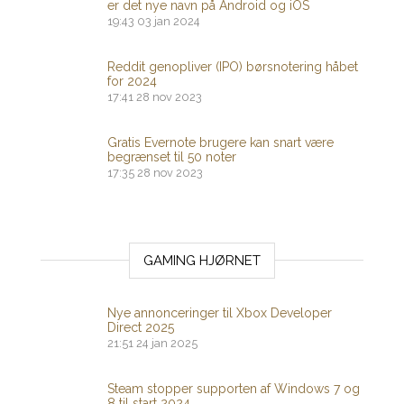
er det nye navn på Android og iOS
19:43
03 jan 2024
Reddit genopliver (IPO) børsnotering håbet
for 2024
17:41
28 nov 2023
Gratis Evernote brugere kan snart være
begrænset til 50 noter
17:35
28 nov 2023
GAMING HJØRNET
Nye annonceringer til Xbox Developer
Direct 2025
21:51
24 jan 2025
Steam stopper supporten af ​​Windows 7 og
8 til start 2024