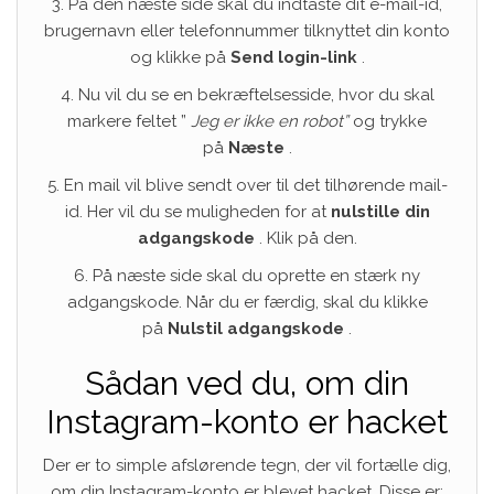
3. På den næste side skal du indtaste dit e-mail-id,
brugernavn eller telefonnummer tilknyttet din konto
og klikke på
Send login-link
.
4. Nu vil du se en bekræftelsesside, hvor du skal
markere feltet ”
Jeg er ikke en robot”
og trykke
på
Næste
.
5. En mail vil blive sendt over til det tilhørende mail-
id. Her vil du se muligheden for at
nulstille din
adgangskode
. Klik på den.
6. På næste side skal du oprette en stærk ny
adgangskode. Når du er færdig, skal du klikke
på
Nulstil adgangskode
.
Sådan ved du, om din
Instagram-konto er hacket
Der er to simple afslørende tegn, der vil fortælle dig,
om din Instagram-konto er blevet hacket. Disse er: