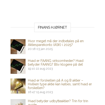
FINANS HJØRNET
Hvor meget må der indbetales på en
Aktiesparekonto (ASK) i 2025?
20:18
03 jan 2025
Hvad er FAANG virksomheder? Hvad
betyder FAANG? Bliv klogere på det
19:10
22 aug 2023
Hvad er forskellen på A og B aktier –
Hvilken type aktie kan købes, samt hvad er
forskellen?
16:47
15 aug 2023
Hvad betyder udbytteaktier? Trin for trin
guide.