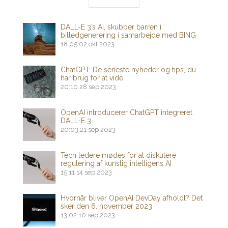
DALL-E 3’s AI, skubber barren i
billedgenerering i samarbejde med BING
18:05
02 okt 2023
ChatGPT: De seneste nyheder og tips, du
har brug for at vide
20:10
28 sep 2023
OpenAI introducerer ChatGPT integreret
DALL-E 3
20:03
21 sep 2023
Tech ledere mødes for at diskutere
regulering af kunstig intelligens AI
15:11
14 sep 2023
Hvornår bliver OpenAI DevDay afholdt? Det
sker den 6. november 2023
13:02
10 sep 2023