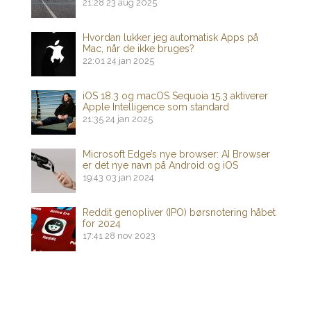
21:28
23 aug 2025
Hvordan lukker jeg automatisk Apps på
Mac, når de ikke bruges?
22:01
24 jan 2025
iOS 18.3 og macOS Sequoia 15.3 aktiverer
Apple Intelligence som standard
21:35
24 jan 2025
Microsoft Edge’s nye browser: AI Browser
er det nye navn på Android og iOS
19:43
03 jan 2024
Reddit genopliver (IPO) børsnotering håbet
for 2024
17:41
28 nov 2023