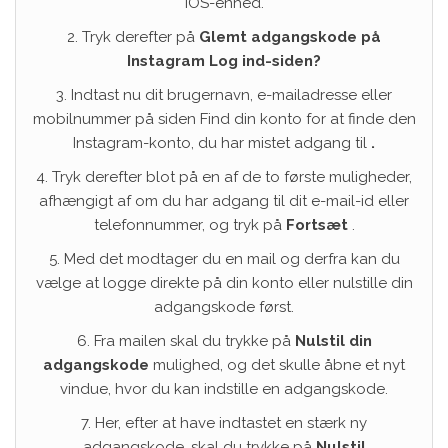
iOS-enhed.
2. Tryk derefter på
Glemt adgangskode på
Instagram Log ind-siden?
3. Indtast nu dit brugernavn, e-mailadresse eller
mobilnummer på siden Find din konto for at finde den
Instagram-konto, du har mistet adgang til
.
4. Tryk derefter blot på en af ​​de to første muligheder,
afhængigt af om du har adgang til dit e-mail-id eller
telefonnummer, og tryk på
Fortsæt
.
5. Med det modtager du en mail og derfra kan du
vælge at logge direkte på din konto eller nulstille din
adgangskode først.
6. Fra mailen skal du trykke på
Nulstil din
adgangskode
mulighed, og det skulle åbne et nyt
vindue, hvor du kan indstille en adgangskode.
7. Her, efter at have indtastet en stærk ny
adgangskode, skal du trykke på
Nulstil