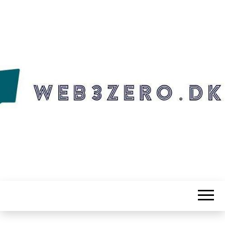
WEB3ZERO.DK
Web3zero.dk