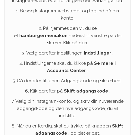
Instagram-webstedet for at gøre det. Sådan gør du:
1. Besøg Instagram-webstedet og log ind på din
konto.
2. På hjemmesiden vil du se
et
hamburgermenuikon
nederst til venstre på din
skærm. Klik på den.
3. Vælg derefter indstillingen
Indstillinger
.
4. I indstillingerne skal du klikke på
Se mere i
Accounts Center
.
5. Gå derefter til fanen Adgangskode og sikkerhed .
6. Klik derefter på
Skift adgangskode
.
7. Vælg din Instagram-konto, og skriv din nuværende
adgangskode og den nye adgangskode, du vil
indstille.
8. Når du er færdig, skal du trykke på knappen
Skift
adgangskode
, og det er det.