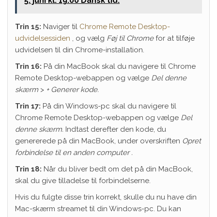
5. juni kl. 19.00 Dansk tid.
Trin 15:
Naviger til
Chrome Remote Desktop-
udvidelsessiden
, og vælg
Føj til Chrome
for at tilføje
udvidelsen til din Chrome-installation.
Trin 16:
På din MacBook skal du navigere til Chrome
Remote Desktop-webappen og vælge
Del denne
skærm
>
+ Generer kode.
Trin 17:
På din Windows-pc skal du navigere til
Chrome Remote Desktop-webappen og vælge
Del
denne skærm.
Indtast derefter den kode, du
genererede på din MacBook, under overskriften
Opret
forbindelse til en anden computer .
Trin 18:
Når du bliver bedt om det på din MacBook,
skal du give tilladelse til forbindelserne.
Hvis du fulgte disse trin korrekt, skulle du nu have din
Mac-skærm streamet til din Windows-pc. Du kan