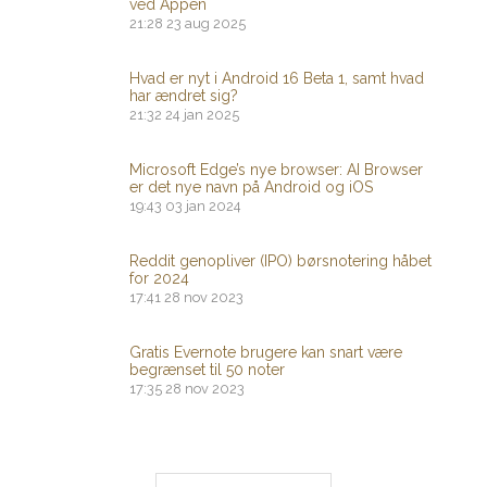
ved Appen
21:28
23 aug 2025
Hvad er nyt i Android 16 Beta 1, samt hvad
har ændret sig?
21:32
24 jan 2025
Microsoft Edge’s nye browser: AI Browser
er det nye navn på Android og iOS
19:43
03 jan 2024
Reddit genopliver (IPO) børsnotering håbet
for 2024
17:41
28 nov 2023
Gratis Evernote brugere kan snart være
begrænset til 50 noter
17:35
28 nov 2023