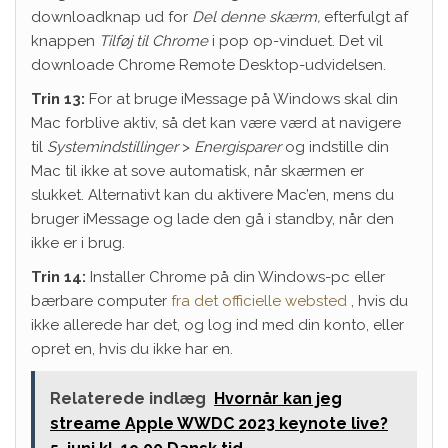
downloadknap ud for
Del denne skærm,
efterfulgt af
knappen
Tilføj til Chrome
i pop op-vinduet. Det vil
downloade Chrome Remote Desktop-udvidelsen.
Trin 13:
For at bruge iMessage på Windows skal din
Mac forblive aktiv, så det kan være værd at navigere
til
Systemindstillinger
>
Energisparer
og indstille din
Mac til ikke at sove automatisk, når skærmen er
slukket. Alternativt kan du aktivere Mac’en, mens du
bruger iMessage og lade den gå i standby, når den
ikke er i brug.
Trin 14:
Installer Chrome på din Windows-pc eller
bærbare computer
fra det officielle websted
, hvis du
ikke allerede har det, og log ind med din konto, eller
opret en, hvis du ikke har en.
Relaterede indlæg
Hvornår kan jeg
streame Apple WWDC 2023 keynote live?