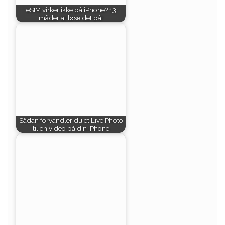
eSIM virker ikke på iPhone? 13
måder at løse det på!
Sådan forvandler du et Live Photo
til en video på din iPhone