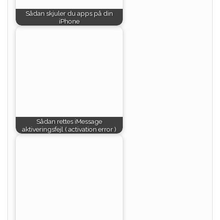
Sådan skjuler du apps på din
iPhone
Sådan rettes iMessage
aktiveringsfejl ( activation error )