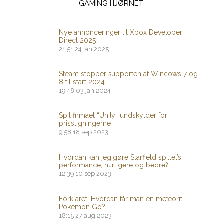
GAMING HJØRNET
Nye annonceringer til Xbox Developer
Direct 2025
21:51
24 jan 2025
Steam stopper supporten af ​​Windows 7 og
8 til start 2024
19:48
03 jan 2024
Spil firmaet “Unity” undskylder for
prisstigningerne.
9:58
18 sep 2023
Hvordan kan jeg gøre Starfield spillet’s
performance, hurtigere og bedre?
12:39
10 sep 2023
Forklaret: Hvordan får man en meteorit i
Pokémon Go?
18:15
27 aug 2023