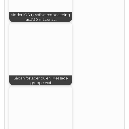
sidder iOS 17 softwareopdatering
fast? 20 måder at…
Sådan forlader du en iMessage
gruppechat