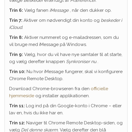
vælge
Beskeder
efterfulgt af
Præferencer.
Trin 6:
Vælg fanen
iMessage
, når den dukker op.
Trin 7:
Aktiver om nødvendigt din konto og
beskeder i
iCloud.
Trin 8:
Aktiver nummeret og e-mailadressen, som du
vil bruge med iMessage på Windows.
Trin 9:
Vælg, hvor du vil have nye samtaler til at starte,
og vælg derefter knappen
Synkroniser nu
.
Trin 10:
Nu hvor iMessage fungerer, skal vi konfigurere
Chrome Remote Desktop.
Download Chrome-browseren fra den
officielle
hjemmeside
og installer applikationen.
Trin 11:
Log ind på din Google-konto i Chrome – eller
lav en, hvis du ikke har en.
Trin 12:
Naviger til Chrome Remote Desktop-siden, og
vælg
Del denne skærm.
Vælg derefter den blå