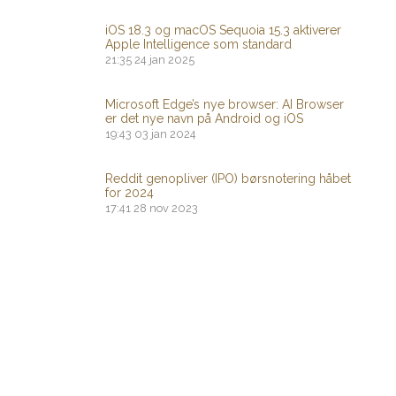
iOS 18.3 og macOS Sequoia 15.3 aktiverer
Apple Intelligence som standard
21:35
24 jan 2025
Microsoft Edge’s nye browser: AI Browser
er det nye navn på Android og iOS
19:43
03 jan 2024
Reddit genopliver (IPO) børsnotering håbet
for 2024
17:41
28 nov 2023