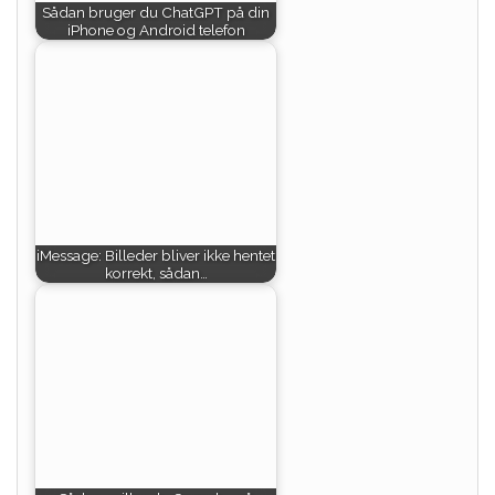
Sådan bruger du ChatGPT på din
iPhone og Android telefon
iMessage: Billeder bliver ikke hentet
korrekt, sådan…