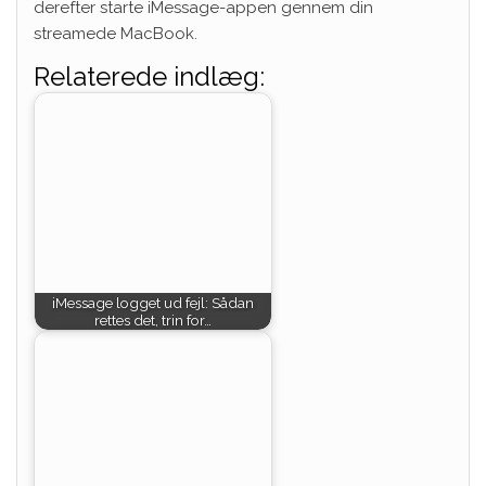
derefter starte iMessage-appen gennem din
streamede MacBook.
Relaterede indlæg:
iMessage logget ud fejl: Sådan
rettes det, trin for…