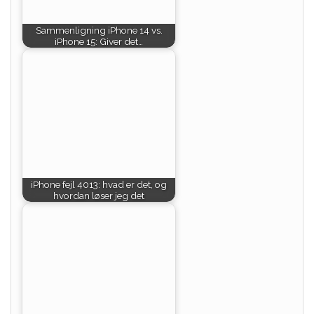
Sammenligning iPhone 14 vs.
iPhone 15: Giver det…
iPhone fejl 4013: hvad er det, og
hvordan løser jeg det