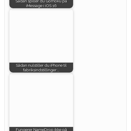
Sådan spiller du Gomoku på
iMessage i iOS 16
Sådan nulstiller du iPhone til
fabriksindstillinger:…
Fungerer NameDrop ikke på