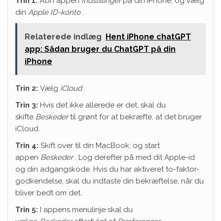
Trin 1:
Åbn appen
Indstillinger
på din iPhone, og vælg
din
Apple ID-konto
.
Relaterede indlæg
Hent iPhone chatGPT
app: Sådan bruger du ChatGPT på din
iPhone
Trin 2:
Vælg
iCloud
.
Trin 3:
Hvis det ikke allerede er det, skal du
skifte
Beskeder
til grønt for at bekræfte, at det bruger
iCloud.
Trin 4:
Skift over til din MacBook, og start
appen
Beskeder
. Log derefter på med dit Apple-id
og din adgangskode. Hvis du har aktiveret to-faktor-
godkendelse, skal du indtaste din bekræftelse, når du
bliver bedt om det.
Trin 5:
I appens menulinje skal du