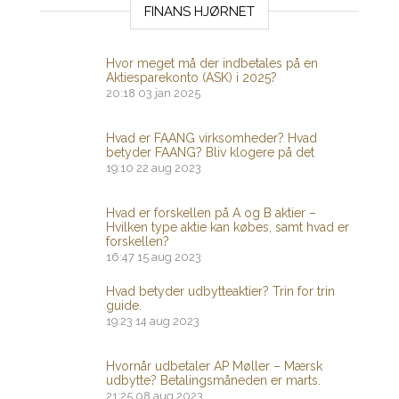
FINANS HJØRNET
Hvor meget må der indbetales på en
Aktiesparekonto (ASK) i 2025?
20:18
03 jan 2025
Hvad er FAANG virksomheder? Hvad
betyder FAANG? Bliv klogere på det
19:10
22 aug 2023
Hvad er forskellen på A og B aktier –
Hvilken type aktie kan købes, samt hvad er
forskellen?
16:47
15 aug 2023
Hvad betyder udbytteaktier? Trin for trin
guide.
19:23
14 aug 2023
Hvornår udbetaler AP Møller – Mærsk
udbytte? Betalingsmåneden er marts.
21:25
08 aug 2023