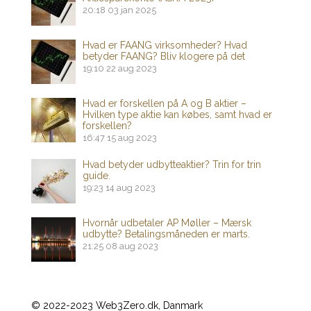
20:18
03 jan 2025
Hvad er FAANG virksomheder? Hvad
betyder FAANG? Bliv klogere på det
19:10
22 aug 2023
Hvad er forskellen på A og B aktier –
Hvilken type aktie kan købes, samt hvad er
forskellen?
16:47
15 aug 2023
Hvad betyder udbytteaktier? Trin for trin
guide.
19:23
14 aug 2023
Hvornår udbetaler AP Møller – Mærsk
udbytte? Betalingsmåneden er marts.
21:25
08 aug 2023
© 2022-2023 Web3Zero.dk, Danmark