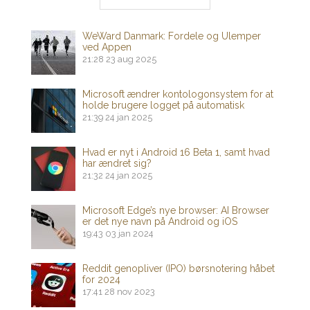
WeWard Danmark: Fordele og Ulemper
ved Appen
21:28
23 aug 2025
Microsoft ændrer kontologonsystem for at
holde brugere logget på automatisk
21:39
24 jan 2025
Hvad er nyt i Android 16 Beta 1, samt hvad
har ændret sig?
21:32
24 jan 2025
Microsoft Edge’s nye browser: AI Browser
er det nye navn på Android og iOS
19:43
03 jan 2024
Reddit genopliver (IPO) børsnotering håbet
for 2024
17:41
28 nov 2023