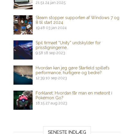
21:51
24 jan 2025
Steam stopper supporten af ​​Windows 7 og
8 til start 2024
19:48
03 jan 2024
Spil firmaet “Unity” undskylder for
prisstigningerne.
9:58
18 sep 2023
Hvordan kan jeg gøre Starfield spillet’s
performance, hurtigere og bedre?
12:39
10 sep 2023
Forklaret: Hvordan får man en meteorit i
Pokémon Go?
18:15
27 aug 2023
SENESTE INDLÆG