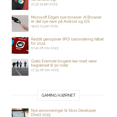
21:32
24 jan 2025
Microsoft Edge’s nye browser: AI Browser
er det nye navn på Android og iOS
19:43
03 jan 2024
Reddit genopliver (IPO) børsnotering håbet
for 2024
17:41
28 nov 2023
Gratis Evernote brugere kan snart være
begrænset til 50 noter
17:35
28 nov 2023
GAMING HJØRNET
Nye annonceringer til Xbox Developer
Direct 2025