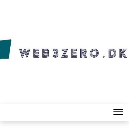
WEB3ZERO.DK
Web3zero.dk