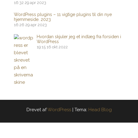
16:32
29 apr 2023
WordPress plugins – 11 vigtige plugins til din nye
hjemmeside. 2023
16:26
29 apr 2023
Hvordan skjuler jeg et indlæg fra forsiden i
WordPress
19:15
16 okt 2022
Drevet af
WordPress
|
Tema:
Head Blog