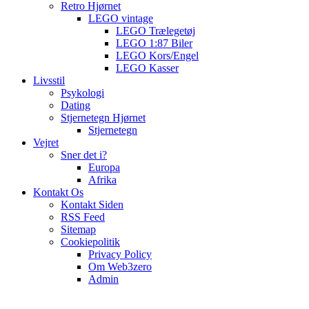
Retro Hjørnet
LEGO vintage
LEGO Trælegetøj
LEGO 1:87 Biler
LEGO Kors/Engel
LEGO Kasser
Livsstil
Psykologi
Dating
Stjernetegn Hjørnet
Stjernetegn
Vejret
Sner det i?
Europa
Afrika
Kontakt Os
Kontakt Siden
RSS Feed
Sitemap
Cookiepolitik
Privacy Policy
Om Web3zero
Admin