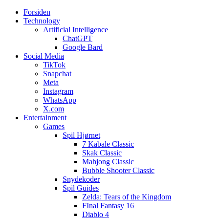
Forsiden
Web3zero.dk
Web3zero.dk
Technology
Artificial Intelligence
ChatGPT
Google Bard
Social Media
TikTok
Snapchat
Meta
Instagram
WhatsApp
X.com
Entertainment
Games
Spil Hjørnet
7 Kabale Classic
Skak Classic
Mahjong Classic
Bubble Shooter Classic
Snydekoder
Spil Guides
Zelda: Tears of the Kingdom
FInal Fantasy 16
Diablo 4