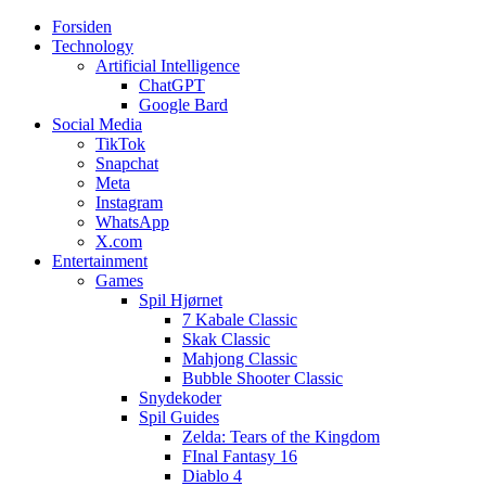
Forsiden
Web3zero.dk
Web3zero.dk
Technology
Artificial Intelligence
ChatGPT
Google Bard
Social Media
TikTok
Snapchat
Meta
Instagram
WhatsApp
X.com
Entertainment
Games
Spil Hjørnet
7 Kabale Classic
Skak Classic
Mahjong Classic
Bubble Shooter Classic
Snydekoder
Spil Guides
Zelda: Tears of the Kingdom
FInal Fantasy 16
Diablo 4