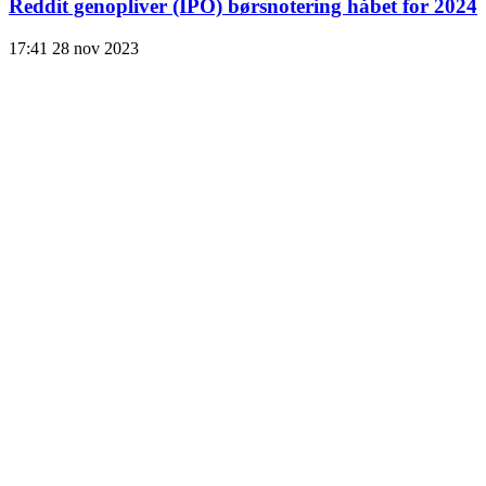
Reddit genopliver (IPO) børsnotering håbet for 2024
17:41
28 nov 2023