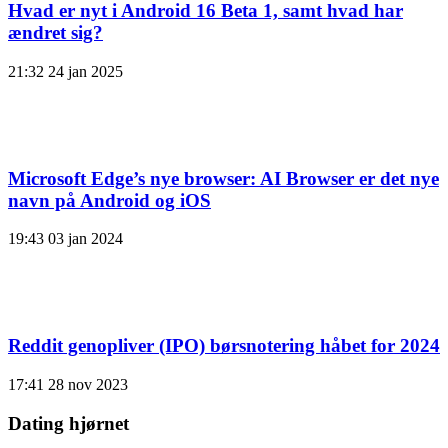
Hvad er nyt i Android 16 Beta 1, samt hvad har
ændret sig?
21:32
24 jan 2025
Microsoft Edge’s nye browser: AI Browser er det nye
navn på Android og iOS
19:43
03 jan 2024
Reddit genopliver (IPO) børsnotering håbet for 2024
17:41
28 nov 2023
Dating hjørnet