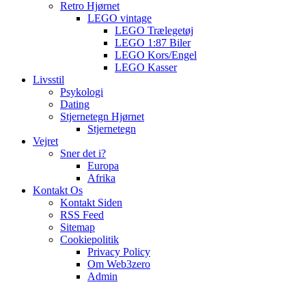
Retro Hjørnet
LEGO vintage
LEGO Trælegetøj
LEGO 1:87 Biler
LEGO Kors/Engel
LEGO Kasser
Livsstil
Psykologi
Dating
Stjernetegn Hjørnet
Stjernetegn
Vejret
Sner det i?
Europa
Afrika
Kontakt Os
Kontakt Siden
RSS Feed
Sitemap
Cookiepolitik
Privacy Policy
Om Web3zero
Admin