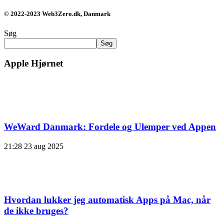
© 2022-2023 Web3Zero.dk, Danmark
Søg
Søg
Apple Hjørnet
WeWard Danmark: Fordele og Ulemper ved Appen
21:28
23 aug 2025
Hvordan lukker jeg automatisk Apps på Mac, når
de ikke bruges?