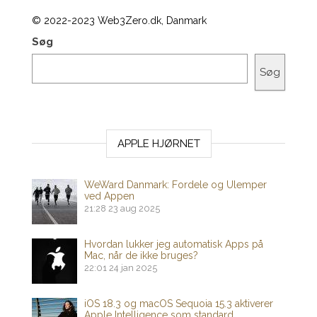
© 2022-2023 Web3Zero.dk, Danmark
Søg
Søg
APPLE HJØRNET
WeWard Danmark: Fordele og Ulemper
ved Appen
21:28
23 aug 2025
Hvordan lukker jeg automatisk Apps på
Mac, når de ikke bruges?
22:01
24 jan 2025
iOS 18.3 og macOS Sequoia 15.3 aktiverer
Apple Intelligence som standard