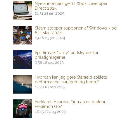
Nye annonceringer til Xbox Developer
Direct 2025
21:51
24 jan 2025
Steam stopper supporten af ​​Windows 7 og
8 til start 2024
19:48
03 jan 2024
Spil firmaet “Unity” undskylder for
prisstigningerne.
9:58
18 sep 2023
Hvordan kan jeg gøre Starfield spillet’s
performance, hurtigere og bedre?
12:39
10 sep 2023
Forklaret: Hvordan får man en meteorit i
Pokémon Go?
18:15
27 aug 2023