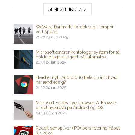
SENESTE INDLÆG
WeWard Danmark: Fordele og Ulemper
ved Appen
21:28
23 aug 2025
Microsoft ændrer kontologonsystem for at
holde brugere logget på automatisk
21:39
24 jan 2025
Hvad er nyt i Android 16 Beta 1, samt hvad
har ændret sig?
21:32
24 jan 2025
Microsoft Edge’s nye browser: AI Browser
er det nye navn på Android og iOS
19:43
03 jan 2024
Reddit genopliver (IPO) børsnotering håbet
for 2024