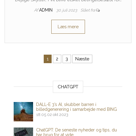
Af
ADMIN
30. juli 2023
Slået fra
Læs mere
Indlægsinddeling
1
2
3
Næste
CHATGPT
DALL-E 3’s AI, skubber barren i
billedgenerering i samarbejde med BING
18:05
02 okt 2023
ChatGPT: De seneste nyheder og tips, du
har brug for at vide