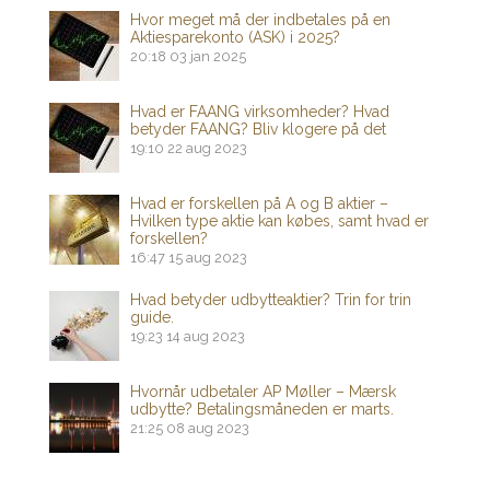
Hvor meget må der indbetales på en
Aktiesparekonto (ASK) i 2025?
20:18
03 jan 2025
Hvad er FAANG virksomheder? Hvad
betyder FAANG? Bliv klogere på det
19:10
22 aug 2023
Hvad er forskellen på A og B aktier –
Hvilken type aktie kan købes, samt hvad er
forskellen?
16:47
15 aug 2023
Hvad betyder udbytteaktier? Trin for trin
guide.
19:23
14 aug 2023
Hvornår udbetaler AP Møller – Mærsk
udbytte? Betalingsmåneden er marts.
21:25
08 aug 2023