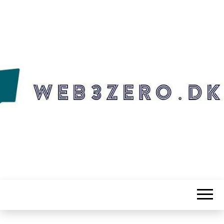
WEB3ZERO.DK
Web3zero.dk