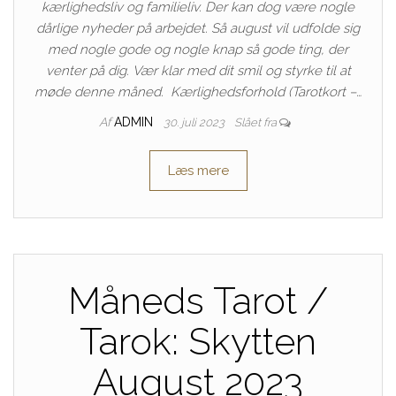
kærlighedsliv og familieliv. Der kan dog være nogle
dårlige nyheder på arbejdet. Så august vil udfolde sig
med nogle gode og nogle knap så gode ting, der
venter på dig. Vær klar med dit smil og styrke til at
møde denne måned. Kærlighedsforhold (Tarotkort –…
Af
ADMIN
30. juli 2023
Slået fra
Læs mere
Måneds Tarot /
Tarok: Skytten
August 2023