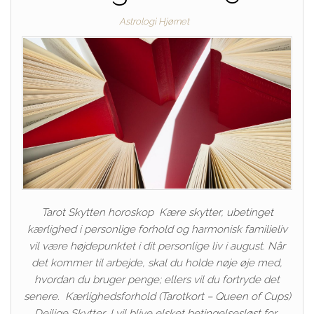
Astrologi Hjørnet
Tarot Skytten horoskop Kære skytter, ubetinget
kærlighed i personlige forhold og harmonisk familieliv
vil være højdepunktet i dit personlige liv i august. Når
det kommer til arbejde, skal du holde nøje øje med,
hvordan du bruger penge; ellers vil du fortryde det
senere. Kærlighedsforhold (Tarotkort – Queen of Cups)
Dejlige Skytter, I vil blive elsket betingelsesløst for…