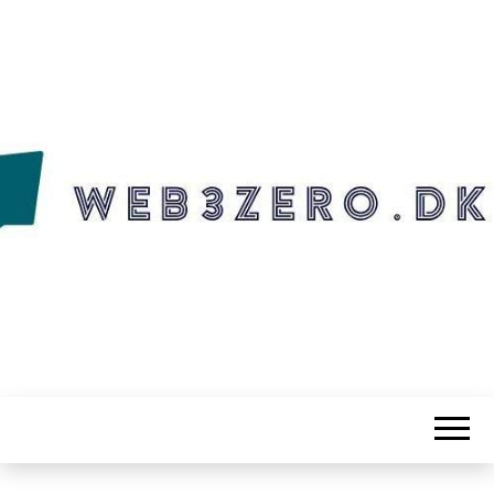
WEB3ZERO.DK
Web3zero.dk