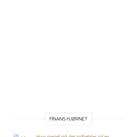
FINANS HJØRNET
Hvor meget må der indbetales på en