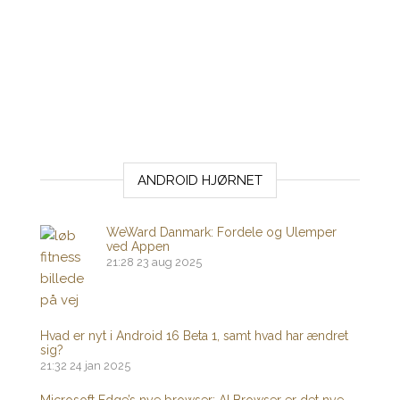
ANDROID HJØRNET
WeWard Danmark: Fordele og Ulemper
ved Appen
21:28
23 aug 2025
Hvad er nyt i Android 16 Beta 1, samt hvad har ændret
sig?
21:32
24 jan 2025
Microsoft Edge’s nye browser: AI Browser er det nye