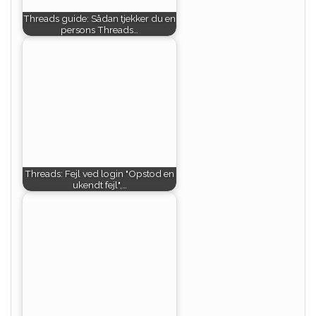
Threads guide: Sådan tjekker du en
persons Threads…
Threads: Fejl ved login "Opstod en
ukendt fejl",…