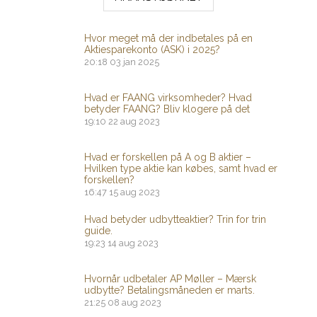
Hvor meget må der indbetales på en
Aktiesparekonto (ASK) i 2025?
20:18
03 jan 2025
Hvad er FAANG virksomheder? Hvad
betyder FAANG? Bliv klogere på det
19:10
22 aug 2023
Hvad er forskellen på A og B aktier –
Hvilken type aktie kan købes, samt hvad er
forskellen?
16:47
15 aug 2023
Hvad betyder udbytteaktier? Trin for trin
guide.
19:23
14 aug 2023
Hvornår udbetaler AP Møller – Mærsk
udbytte? Betalingsmåneden er marts.
21:25
08 aug 2023