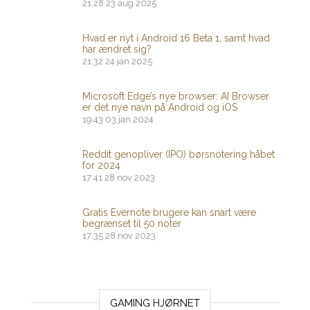
21:28
23 aug 2025
Hvad er nyt i Android 16 Beta 1, samt hvad
har ændret sig?
21:32
24 jan 2025
Microsoft Edge’s nye browser: AI Browser
er det nye navn på Android og iOS
19:43
03 jan 2024
Reddit genopliver (IPO) børsnotering håbet
for 2024
17:41
28 nov 2023
Gratis Evernote brugere kan snart være
begrænset til 50 noter
17:35
28 nov 2023
GAMING HJØRNET