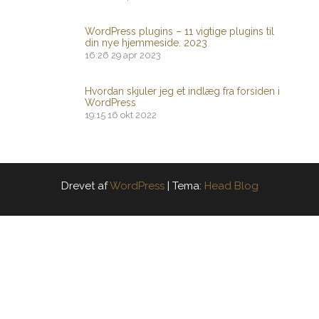
WordPress plugins – 11 vigtige plugins til
din nye hjemmeside. 2023
16:26
29 apr 2023
Hvordan skjuler jeg et indlæg fra forsiden i
WordPress
19:15
16 okt 2022
Drevet af
WordPress
|
Tema:
Head Blog