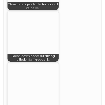
Threads brugere falder fra i stor stil
ifølge de…
Sådan downloader du film og
billeder fra Threads til…