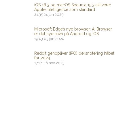
iOS 18.3 og macOS Sequoia 15.3 aktiverer
Apple Intelligence som standard
21:35
24 jan 2025
Microsoft Edge’s nye browser: AI Browser
er det nye navn på Android og iOS
19:43
03 jan 2024
Reddit genopliver (IPO) børsnotering håbet
for 2024
17:41
28 nov 2023