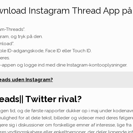
wnload Instagram Thread App på
ram-Threads”.
gram, og tryk på den.
nload”.
e ID-adgangskode, Face ID eller Touch ID.
eres.
ds-appen og logge ind med dine Instagram-kontooplysninger.
eads uden Instagram?
ads|| Twitter rival?
gen tid, og de første rapporter dukker op i maj under kodenavne
ighed for at dele tekst, billeder og videoer med deres følger
ere sig i diskussioner om forskellige emner af interesse, lige f
s yndlingsskabere eller enkeltpersoner, der deler lignende int