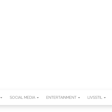
WEB3ZE
Web3zero.dk
SOCIAL MEDIA
ENTERTAINMENT
LIVSSTIL