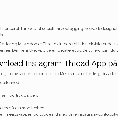
lt lanceret Threads, et socialt mikroblogging-netværk designet t
s.
witter og Mastodon er Threads integreret i den eksisterende I
nner. Denne artikel vil give en detaljeret guide til, hvordan d
wnload Instagram Thread App på
g fremvise den for dine andre Meta-entusiaster, følg disse trin
obilenhed.
gram, og tryk på den.
leres på din mobilenhed.
 åbne Threads-appen og logge ind med dine Instagram-kontooplys