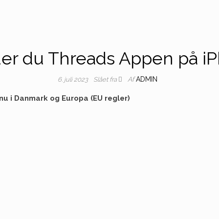
er du Threads Appen på iP
Af
ADMIN
6. juli 2023
Slået fra
nu i Danmark og Europa (EU regler)