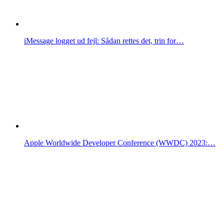
iMessage logget ud fejl: Sådan rettes det, trin for…
Apple Worldwide Developer Conference (WWDC) 2023:…