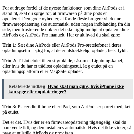
For at drage fordel af de nyeste funktioner, som dine AirPods er i
stand til, skal du sørge for, at firmwaren på dine pods er
opdateret. Den gode nyhed er, at for de fleste brugere vil denne
firmwareopdatering ske automatisk, uden nogen indblanding fra din
side, men frustrerende nok er det ikke rigtig muligt at opdatere dine
AirPods og AirPods Pro manuelt. Her er alt hvad du skal gøre:
Trin 1:
Sæt dine AirPods eller AirPods Pro-øretelefoner i deres
opladningsetui – sørg for, at de er tilstrækkeligt opladet, helst fyldt.
Trin 2:
Tilslut etuiet til en strømkilde, såsom et Lightning-kabel,
eller hvis du har et trådløst opladningsetui, læg etuiet på en
opladningsplatform eller MagSafe-oplader.
Relaterede indlæg
Hvad skal man gøre, hvis iPhone ikke
kan søge efter opdateringer?
Trin 3:
Placer din iPhone eller iPad, som AirPods er parret med, tæt
på etuiet.
Det er det. Hvis der er en firmwareopdatering tilgængelig, skal du
bare vente lidt, og den installeres automatisk. Hvis det ikke virker, så
prøv at nulstille AirPods og prøv igen.