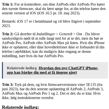
Trin 1:
For at kontrollere, om dine AirPods eller AirPods Pro kører
den nyeste firmware, skal du først sørge for, at din telefon kører den
seneste version af iOS (iOS 16.5 pr. 18. maj 2023).
Bemærk: iOS 17 er i betatilstand og vil blive frigivet i september
2023.
Trin 2:
Gå derefter til
Indstillinger
>
Generelt
>
Om
. Du bliver
sandsynligvis nødt til at rulle langt ned for at se det, men du bør se
AirPods Pro, AirPods eller AirPods Max på listen. Hvis din iPhone
ikke er opdateret, eller dine hovedtelefoner ikke er forbundet til din
telefon i øjeblikket, kan du muligvis ikke engang se denne
indstilling, især hvis du har AirPods Pro.
Relaterede indlæg
Hvordan den nye ChatGPT iPhone-
app kan hjælpe dig med at få tingene gjort
Trin 3:
Tryk på dem, og hvis firmwareversionen viser 5E135 (fra
juni 2023), har du den seneste opdatering til AirPods 2, AirPods 3,
AirPods Max og AirPods Pro 1 og 2. Det er det; du er klar. Hvis
ikke, følg instruktionerne ovenfor.
Relaterede indlæg: