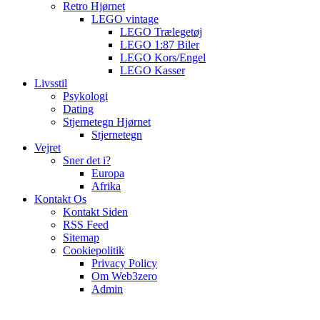
Retro Hjørnet
LEGO vintage
LEGO Trælegetøj
LEGO 1:87 Biler
LEGO Kors/Engel
LEGO Kasser
Livsstil
Psykologi
Dating
Stjernetegn Hjørnet
Stjernetegn
Vejret
Sner det i?
Europa
Afrika
Kontakt Os
Kontakt Siden
RSS Feed
Sitemap
Cookiepolitik
Privacy Policy
Om Web3zero
Admin