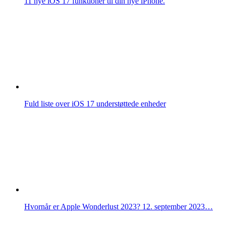
11 nye iOS 17 funktioner til din nye iPhone.
Fuld liste over iOS 17 understøttede enheder
Hvornår er Apple Wonderlust 2023? 12. september 2023…