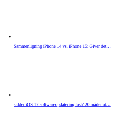
Sammenligning iPhone 14 vs. iPhone 15: Giver det…
sidder iOS 17 softwareopdatering fast? 20 måder at…