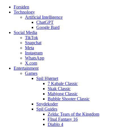
Forsiden
Web3zero.dk
Web3zero.dk
Technology
Artificial Intelligence
ChatGPT
Google Bard
Social Media
TikTok
Snapchat
Meta
Instagram
WhatsApp
X.com
Entertainment
Games
Spil Hjørnet
7 Kabale Classic
Skak Classic
Mahjong Classic
Bubble Shooter Classic
Snydekoder
Spil Guides
Zelda: Tears of the Kingdom
FInal Fantasy 16
Diablo 4