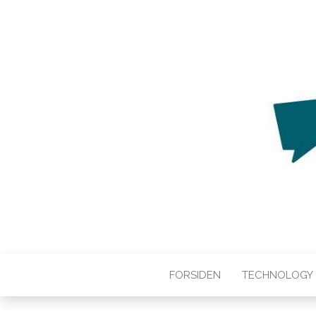
WEB3ZERO
Web3zero.dk
FORSIDEN
TECHNOLOGY