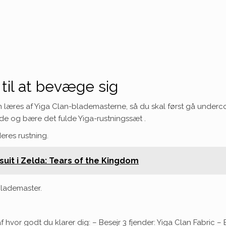
til at bevæge sig
n læres af Yiga Clan-blademasterne, så du skal først gå under
inde og bære det
fulde Yiga-rustningssæt
.
eres rustning.
suit i Zelda: Tears of the Kingdom
Blademaster.
 hvor godt du klarer dig: – Besejr 3 fjender: Yiga Clan Fabric –