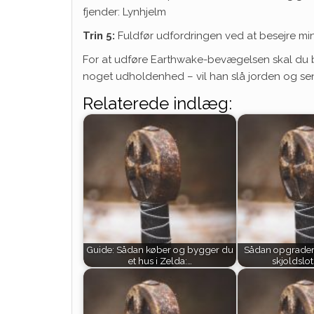
fjender: Lynhjelm
Trin 5:
Fuldfør udfordringen ved at besejre min
For at udføre Earthwake-bevægelsen skal du b
noget udholdenhed – vil han slå jorden og send
Relaterede indlæg:
Guide: Sådan køber og bygger du
Sådan opgrader
et hus i Zelda:…
skjoldslot