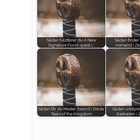
Sådan fuldfører du A New
Sådan finder
Signature Food-quest i…
vismand i Zel
Sådan får du Master Sword i Zelda:
Sådan udstyre
Tears of the Kingdom
trækselen i 