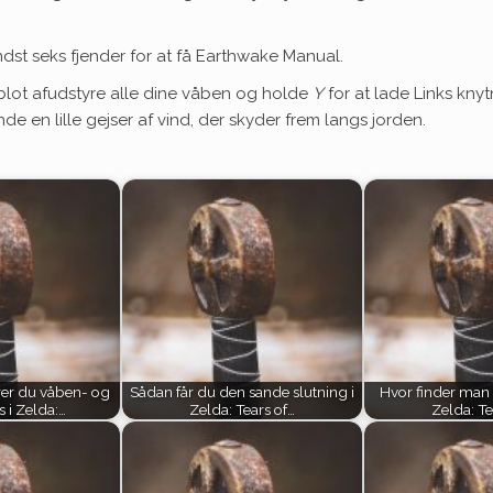
dst seks fjender for at få Earthwake Manual.
lot afudstyre alle dine våben og holde
Y
for at lade Links kny
e en lille gejser af vind, der skyder frem langs jorden.
er du våben- og
Sådan får du den sande slutning i
Hvor finder man a
s i Zelda:…
Zelda: Tears of…
Zelda: Te