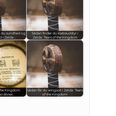
 du sundhed og
Sådan finder du klatreudstyr i
 i Zelda:…
Zelda: Tears of the Kingdom
 the Kingdom:
Sådan får du wingsuit i Zelda: Tears
n åbner…
of the Kingdom