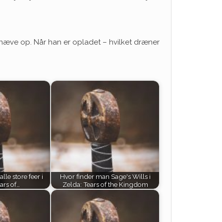
tnæve op. Når han er opladet – hvilket dræner
lle store feer i
Hvor finder man Sage's Wills i
ars of…
Zelda: Tears of the Kingdom