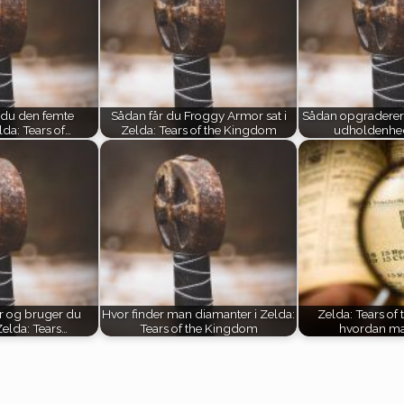
 du den femte
Sådan får du Froggy Armor sat i
Sådan opgraderer
da: Tears of…
Zelda: Tears of the Kingdom
udholdenhed
r og bruger du
Hvor finder man diamanter i Zelda:
Zelda: Tears of
Zelda: Tears…
Tears of the Kingdom
hvordan ma