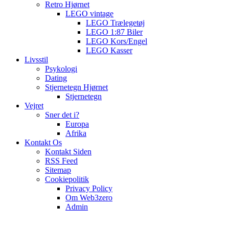
Retro Hjørnet
LEGO vintage
LEGO Trælegetøj
LEGO 1:87 Biler
LEGO Kors/Engel
LEGO Kasser
Livsstil
Psykologi
Dating
Stjernetegn Hjørnet
Stjernetegn
Vejret
Sner det i?
Europa
Afrika
Kontakt Os
Kontakt Siden
RSS Feed
Sitemap
Cookiepolitik
Privacy Policy
Om Web3zero
Admin