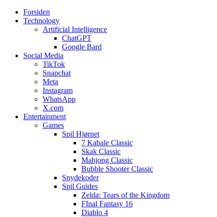
Forsiden
Web3zero.dk
Web3zero.dk
Technology
Artificial Intelligence
ChatGPT
Google Bard
Social Media
TikTok
Snapchat
Meta
Instagram
WhatsApp
X.com
Entertainment
Games
Spil Hjørnet
7 Kabale Classic
Skak Classic
Mahjong Classic
Bubble Shooter Classic
Snydekoder
Spil Guides
Zelda: Tears of the Kingdom
FInal Fantasy 16
Diablo 4