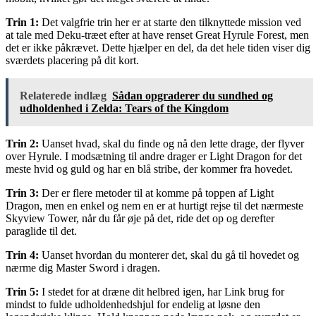
Trin 1:
Det valgfrie trin her er at starte den tilknyttede mission ved
at tale med Deku-træet efter at have renset Great Hyrule Forest, men
det er ikke påkrævet. Dette hjælper en del, da det hele tiden viser dig
sværdets placering på dit kort.
Relaterede indlæg
Sådan opgraderer du sundhed og
udholdenhed i Zelda: Tears of the Kingdom
Trin 2:
Uanset hvad, skal du finde og nå den lette drage, der flyver
over Hyrule. I modsætning til andre drager er Light Dragon for det
meste hvid og guld og har en blå stribe, der kommer fra hovedet.
Trin 3:
Der er flere metoder til at komme på toppen af ​​Light
Dragon, men en enkel og nem en er at hurtigt rejse til det nærmeste
Skyview Tower, når du får øje på det, ride det op og derefter
paraglide til det.
Trin 4:
Uanset hvordan du monterer det, skal du gå til hovedet og
nærme dig Master Sword i dragen.
Trin 5:
I stedet for at dræne dit helbred igen, har Link brug for
mindst to fulde udholdenhedshjul for endelig at løsne den