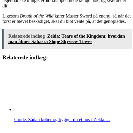
legendariske klinge. Hold knappen nede længe nok, og sværdet er
dit!
Ligesom
Breath of the Wild
kører Master Sword på energi, så når det
først er blevet beskadiget, skal du blot vente på, at det genoplades.
Relaterede indlæg
Zelda: Tears of the Kingdom: hvordan
man åbner Sahasra Slope Skyview Tower
Relaterede indlæg:
Guide: Sådan køber og bygger du et hus i Zelda:…