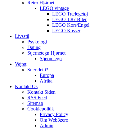
Retro Hjørnet
LEGO vintage
LEGO Trælegetøj
LEGO 1:87 Biler
LEGO Kors/Engel
LEGO Kasser
Livsstil
Psykologi
Dating
Stjernetegn Hjørnet
Stjernetegn
Vejret
Sner det i?
Europa
Afrika
Kontakt Os
Kontakt Siden
RSS Feed
Sitemap
Cookiepolitik
Privacy Policy
Om Web3zero
Admin