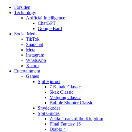
Forsiden
Web3zero.dk
Web3zero.dk
Technology
Artificial Intelligence
ChatGPT
Google Bard
Social Media
TikTok
Snapchat
Meta
Instagram
WhatsApp
X.com
Entertainment
Games
Spil Hjørnet
7 Kabale Classic
Skak Classic
Mahjong Classic
Bubble Shooter Classic
Snydekoder
Spil Guides
Zelda: Tears of the Kingdom
FInal Fantasy 16
Diablo 4